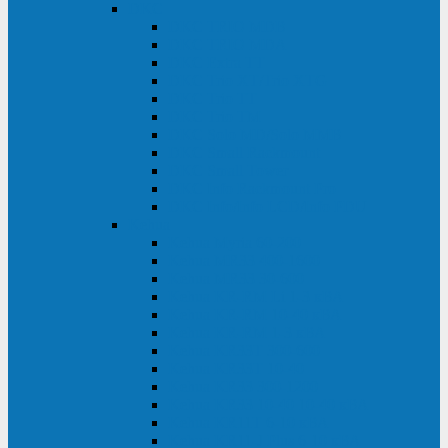
DKC
DKC TRIO MDB
DKC TRIO MDA
DKC Extra TT
DKC Trio XT/Trio XTG
DKC Trio TT
DKC Trio TM
DKC Solo MD/Solo MMB
DKC Small Rackmount
DKC Small Tower
DKC Info Rackmount Pro
DKC Info/Info LCD/Info PDU
Kehua
Kehua Myria 60-200
Kehua MR33 400-1600
Kehua MR33 30-600
Kehua KR-RM Li 1-3 кВА
Kehua KR-RM 10-40 кВА
Kehua KR-RM 1-3 кВА
Kehua KR33T 300-600
Kehua KR33T 10-40
Kehua KR33 300-1200
Kehua KR33 10-40 10-40 кВА
Kehua KR11T 6-10 кВА
Kehua KR11-J Plus 6-10 кВА