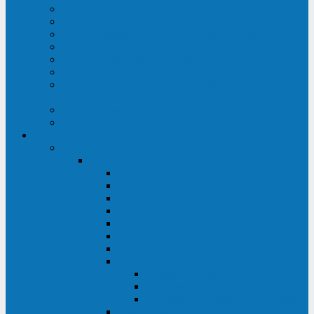
Строительство ЦОД
Строительство ЛЭП
Проектирование системы электропитания
Производство энергосистем с генераторами
Щит бесперебойного питания (ЩБП)
Производство ИБП ENKOМ
Аренда источников бесперебойного питания
(ИБП)
Trade-in (выкуп старого ИБП)
Доставка оборудования
Оборудование
Источники бесперебойного питания
Связь инжиниринг
СИПБ 0,8-2 кВА Tower
СИПБ 1-3 кВА Rack/Tower
СИПБ 6-20 кВА Rack/Tower
СИПБ 1-3 кВА Tower
СИПБ 6-20 кВА Tower
СИП380А 10-500 кВА
СИП380Б 10-800 кВА
СИП380А МД
Шкафы модульных ИБП
Силовые модули
Батарейные кабинеты и модули
Опции для ИБП