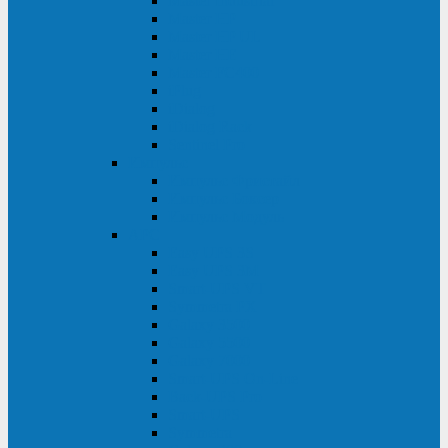
Master Industrial
Master HP
Master HP UL
Master HE
Master FC400
iPlug
iDialog
iDialog Rack
Sentinel Pro
Импульс
Импульс Фристайл
Импульс Боксер
Импульс Модуль
APC
Easy UPS 3S
Easy UPS 3M
Smart-UPS VT
Symmetra PX
Galaxy 3500
Galaxy 5500
Galaxy 7000
Smart-UPS On-Line
Back-UPS Pro
Smart-UPS
Symmetra