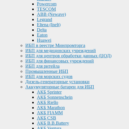
Powercom
TESCOM
ABB (Newave)
Legrand
Eltena (Inelt)
Delta
Eaton
Huawei
ИБП в реестре Минпромторга
ИБП для медицинских учреждений
ИБП для центров обработки данных (ЦОД)
ИБП для финансовых учреждений
ИБП для ритейла
Промышленные ИБП
ИБП для морских судов
Дизель-генераторные установки
Аккумуляторные батареи для ИБП
АКБ Sprinter
АКБ Sonnenschein
АКБ Riello
АКБ Marathon
АКБ FIAMM
АКБ CSB
АКБ B.B.Battery
АКБ Ventura