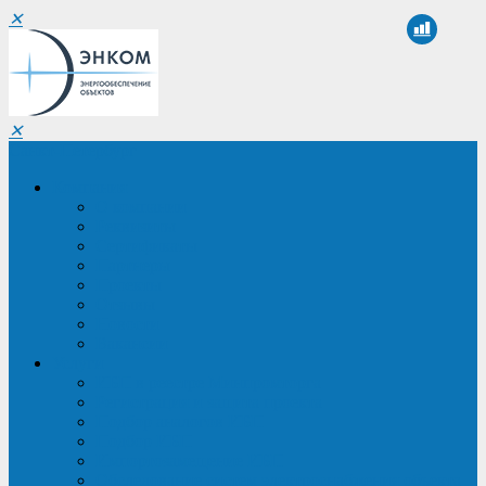
✕
✕
Санкт-Петербург
Компания
О компании
Реквизиты
Сертификаты
Партнеры
Проекты
Отзывы
Новости
Вакансии
Услуги
ИБП в реестре Минпромторга
Регистрация и защита проекта
Подбор аналогов ИБП
Подбор ИБП
Импортозамещение ИБП
Обследование систем электроснабжения объекта