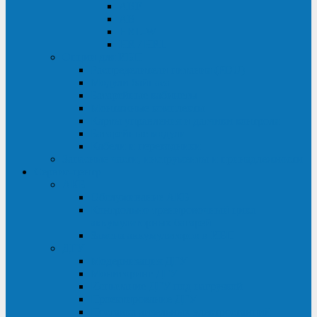
ABF
AB
HRL-W
HR / HRL
Опции для ИБП
Распределители питания (PDU)
Модули байпаса
Батарейные кабинеты
Монтажные комплекты
Карты управления и датчики контроля
Батарейные модули
Кабели и переходники
Запасные части, инструменты и принадлежности
Сервис-центр
АКБ
Обслуживание АКБ
Контрольно-тренировочный цикл
аккумуляторных батарей
Замена аккумуляторов в ИБП
ДГУ
Модернизация ДГУ
Мониторинг ДГУ
Испытание ДГУ под нагрузкой
Проектирование ДГУ
Поставка дизельных электростанций