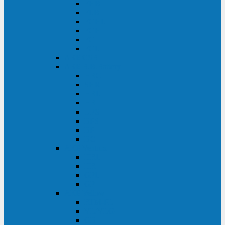
FHB
FLB
FGHL
FGH
FG
FGL
АКБ CSB
АКБ B.B.Battery
HRC
SHR
HRL
HR
UPS
BPS
BP
BC
АКБ Ventura
HRL
HR
GPL
GP
АКБ Yellow
RTM-PL
VL/VLG
GB