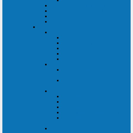
Monolith XM 120 - 200 кВА
ELTENA постоянного тока
Прочее оборудование ELTENA
Софт для ИБП ELTENA
Батарейные шкафы и блоки ELTENA
Delta
Delta ULTRON
Delta Ultron H (15 - 30 кВА)
Delta Ultron NT (20 - 500 кВА)
Delta Ultron HPH (20 - 200 кВА)
Delta Ultron EH (10 - 20 кВА)
Delta Ultron DPS (160 - 1200 кВА)
Delta MODULON
Delta Modulon NH Plus (20 - 120
кВА)
Delta Modulon DPH (20 - 600
кВА)
Delta AMPLON
Delta Amplon MX (1,1 - 3 кВА)
Delta Amplon GAIA (1 - 3 кВА)
Delta Amplon N Series (1 - 3 кВА)
Delta Amplon R Series (1 - 3 кВА)
Delta Amplon RT Series (1 - 20
кВА)
Delta AGILON