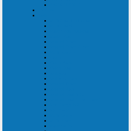
BACK OFFICE
ENKOM
Riello
Multi Guard Industrial
Multi Guard
Master Plus Industrial
Master Plus
Sentinel Power
Sentinel Power Green
Multi Power 2
Vision
Vision Rack
Vision Dual
Sentryum
Sentryum Rack
Sentinel Tower
Sentinel Rack
Sentinel Dual SDU
Sentinel Dual (Low Power)
NextEnergy NXE
Net Power
Multi Sentry
Multi Power
Master MPS