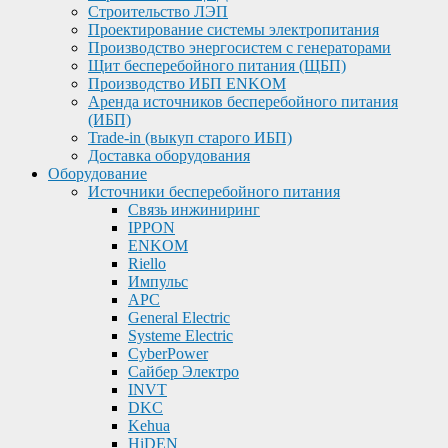
Строительство ЛЭП
Проектирование системы электропитания
Производство энергосистем с генераторами
Щит бесперебойного питания (ЩБП)
Производство ИБП ENKOМ
Аренда источников бесперебойного питания
(ИБП)
Trade-in (выкуп старого ИБП)
Доставка оборудования
Оборудование
Источники бесперебойного питания
Связь инжиниринг
IPPON
ENKOM
Riello
Импульс
APC
General Electric
Systeme Electric
CyberPower
Сайбер Электро
INVT
DKC
Kehua
HiDEN