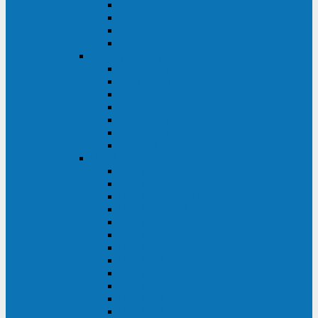
BRICs LCD
BU
BS
EXP
Сайбер Электро
ЭКСПЕРТ XL
ПАТРИОТ
ЛЕГИОН-3Ф-C
ЛЕГИОН-3Ф
ЭКСПЕРТ ПЛЮС
ЭКСПЕРТ
ПИЛОТ
INVT
INVT RM 40-500 кВА
INVT RM200/20
INVT RM060/20B
INVT RM 25-600 кВА
INVT RM 25-200 кВА
INVT RM 10-90 кВА
INVT HR33
INVT HT33
INVT BU
INVT HR11
INVT HT31
INVT HT11