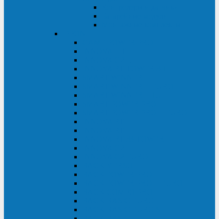
Контролеры и датчики
Батарейные модули
Монтажные комплекты
IPPON
GAME POWER PRO
INNOVA II T
INNOVA G2 L
INNOVA RT TOWER 3-1
SMART WINNER II
SMART WINNER II EURO
SMART WINNER II 1U
SMART POWER PRO II
SMART POWER PRO II EURO
INNOVA RT
INNOVA RT II
INNOVA RT 33 TOWER
INNOVA G2
INNOVA G2 EURO
BACK VERSO
BACK POWER PRO II
BACK POWER PRO II EURO
BACK COMFO PRO II
BACK BASIC EURO
BACK BASIC EURO S
BACK BASIC