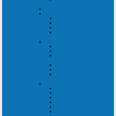
ВА
ELTENA One Station
ELTENA Intelligent
Intelligent II RM1U 500 - 800 ВА
Intelligent III 1100 - 3000RT
Intelligent LT2 500 - 1500 ВА
Intelligent II RM/RMLT 600 - 1000
ВА
ELTENA Monolith (однофазные)
Monolith K LT 20000 ВА
Monolith D 6000RT
Monolith E RT/RTLT 1000 - 3000
ВА
Monolith E LT 1000 - 3000 ВА
Monolith III 1500RT - 3000RT
Monolith III 6000RT2U,
10000RT2U
ELTENA Monolith (трехфазные)
Monolith F 20-40 кВА
Monolith XF 20-200 кВА
Monolith ХE 10-20 кВА
Monolith ХE 40-80 кВА
Monolith RTM 10000-31, 10000-33
Monolith XL 40 - 200 кВА