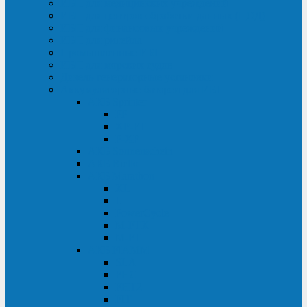
ИБП для медицинских учреждений
ИБП для центров обработки данных (ЦОД)
ИБП для финансовых учреждений
ИБП для ритейла
Промышленные ИБП
ИБП для морских судов
Дизель-генераторные установки
Аккумуляторные батареи для ИБП
АКБ Sprinter
PP
XP-FT
P-XP
АКБ Sonnenschein
АКБ Riello
АКБ Marathon
XL
L
PowerCycle
M-FTX
M-FT
АКБ FIAMM
SLA
FHC
FHT2
FIT