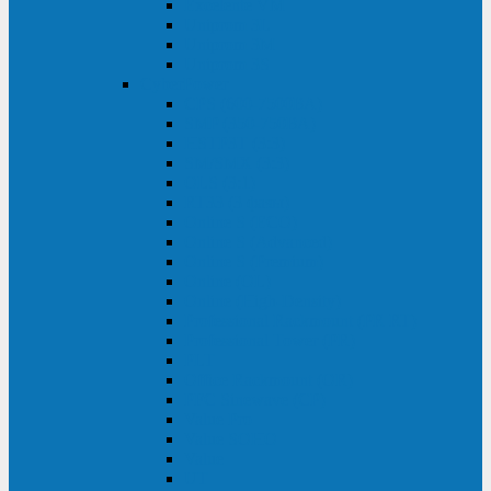
Excelente VM
Uniprom 3L
Uniprom 3M
Uniprom 3S
CyberPower
CPS (600-7500ВА)
SMP (350-750ВА)
HSTP3T (3:3)
SM/SMX (3:3)
OLS (3:1)
RT33 (3 фазы)
Online S (ECO)
Online S (Advanced)
Online S (Premium)
Online (OL)
Online (High-Density)
Professional Rackmount (PR RT)
Professional Tower (PR)
PLT
Office Rackmount (OR)
PFC Sinewave (CP)
Value Pro
Value SOHO
Value
UT