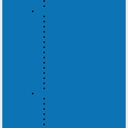
Galaxy 300
Back-UPS
General Electric
EP
VCL
LP31T
NP
Match
ML
TLE
SG
VH
VCO
LP11
GT
Site Pro
LP33
LP31
Systeme Electric
Smart-Save Online SRT (SRTSE)
Smart-Save Online SRV (SRVSE)
Smart-Save SMT (SMTSE)
Back-Save BV (BVSE)
Excelente VX
Excelente VL