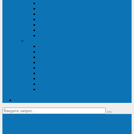
Диагностика дизель-генераторов
Производство дизельных электростанций
Сервис ДЭС
Установка и монтаж ДГУ
Пусконаладка ДГУ
Ремонт дизельных генераторов
Техническое обслуживание ДГУ
ИБП
Диагностика ИБП
Техническое обслуживание ИБП
Ремонт ИБП
Монтаж, шефмонтаж и пусконаладка
Ремонт ИБП APC
Ремонт ИБП Eaton
Ремонт ИБП Delta Electronics
Ремонт ИБП Riello
Техническое обслуживание и сервис ИБП
Legrand
Контакты
Поставка ИБП Eaton и Riello
Санкт-Петербург
info@en-kom.ru
8 (800) 511-70-94
+7 (812) 677-14-41
Перезвоните мне