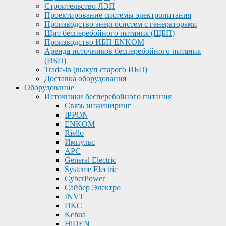
Строительство ЛЭП
Проектирование системы электропитания
Производство энергосистем с генераторами
Щит бесперебойного питания (ЩБП)
Производство ИБП ENKOМ
Аренда источников бесперебойного питания
(ИБП)
Trade-in (выкуп старого ИБП)
Доставка оборудования
Оборудование
Источники бесперебойного питания
Связь инжиниринг
IPPON
ENKOM
Riello
Импульс
APC
General Electric
Systeme Electric
CyberPower
Сайбер Электро
INVT
DKC
Kehua
HiDEN