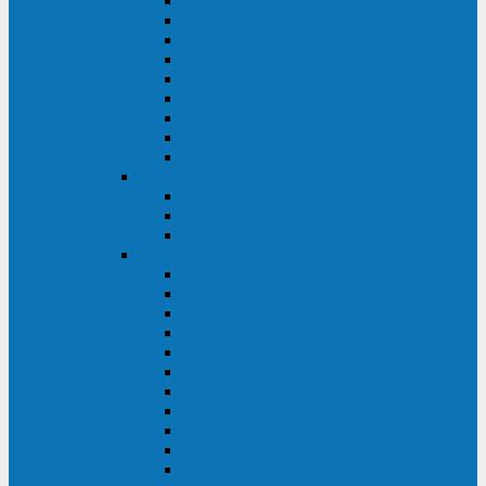
Master Industrial
Master HP
Master HP UL
Master HE
Master FC400
iPlug
iDialog
iDialog Rack
Sentinel Pro
Импульс
Импульс Фристайл
Импульс Боксер
Импульс Модуль
APC
Easy UPS 3S
Easy UPS 3M
Smart-UPS VT
Symmetra PX
Galaxy 3500
Galaxy 5500
Galaxy 7000
Smart-UPS On-Line
Back-UPS Pro
Smart-UPS
Symmetra