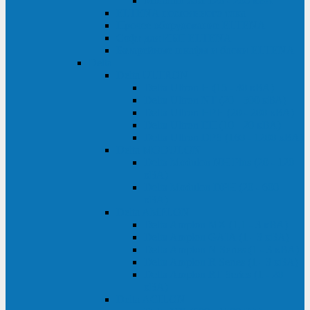
Monolith XM 120 - 200 кВА
ELTENA постоянного тока
Прочее оборудование ELTENA
Софт для ИБП ELTENA
Батарейные шкафы и блоки ELTENA
Delta
Delta ULTRON
Delta Ultron H (15 - 30 кВА)
Delta Ultron NT (20 - 500 кВА)
Delta Ultron HPH (20 - 200 кВА)
Delta Ultron EH (10 - 20 кВА)
Delta Ultron DPS (160 - 1200 кВА)
Delta MODULON
Delta Modulon NH Plus (20 - 120
кВА)
Delta Modulon DPH (20 - 600
кВА)
Delta AMPLON
Delta Amplon MX (1,1 - 3 кВА)
Delta Amplon GAIA (1 - 3 кВА)
Delta Amplon N Series (1 - 3 кВА)
Delta Amplon R Series (1 - 3 кВА)
Delta Amplon RT Series (1 - 20
кВА)
Delta AGILON