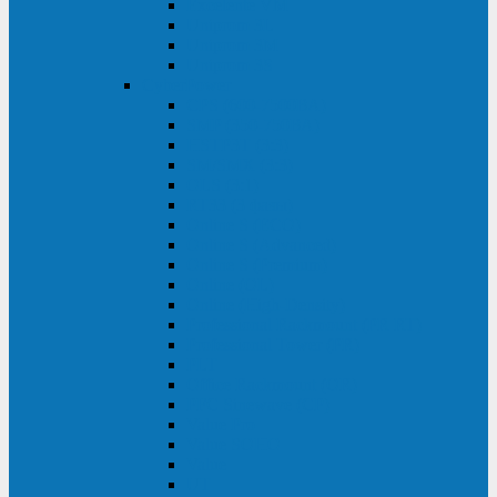
Excelente VM
Uniprom 3L
Uniprom 3M
Uniprom 3S
CyberPower
CPS (600-7500ВА)
SMP (350-750ВА)
HSTP3T (3:3)
SM/SMX (3:3)
OLS (3:1)
RT33 (3 фазы)
Online S (ECO)
Online S (Advanced)
Online S (Premium)
Online (OL)
Online (High-Density)
Professional Rackmount (PR RT)
Professional Tower (PR)
PLT
Office Rackmount (OR)
PFC Sinewave (CP)
Value Pro
Value SOHO
Value
UT