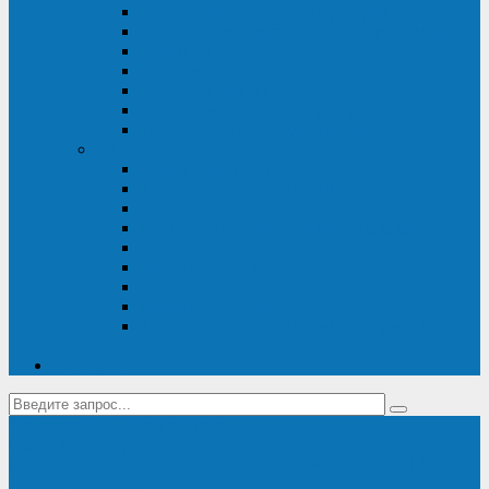
Диагностика дизель-генераторов
Производство дизельных электростанций
Сервис ДЭС
Установка и монтаж ДГУ
Пусконаладка ДГУ
Ремонт дизельных генераторов
Техническое обслуживание ДГУ
ИБП
Диагностика ИБП
Техническое обслуживание ИБП
Ремонт ИБП
Монтаж, шефмонтаж и пусконаладка
Ремонт ИБП APC
Ремонт ИБП Eaton
Ремонт ИБП Delta Electronics
Ремонт ИБП Riello
Техническое обслуживание и сервис ИБП
Legrand
Контакты
Поставка ИБП Eaton и Riello
Санкт-Петербург
info@en-kom.ru
8 (800) 511-70-94
+7 (812) 677-14-41
Перезвоните мне