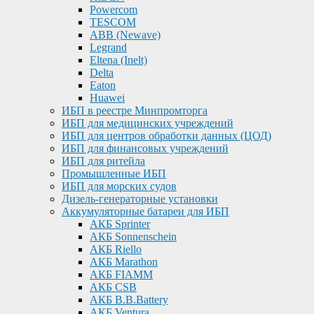
Powercom
TESCOM
ABB (Newave)
Legrand
Eltena (Inelt)
Delta
Eaton
Huawei
ИБП в реестре Минпромторга
ИБП для медицинских учреждений
ИБП для центров обработки данных (ЦОД)
ИБП для финансовых учреждений
ИБП для ритейла
Промышленные ИБП
ИБП для морских судов
Дизель-генераторные установки
Аккумуляторные батареи для ИБП
АКБ Sprinter
АКБ Sonnenschein
АКБ Riello
АКБ Marathon
АКБ FIAMM
АКБ CSB
АКБ B.B.Battery
АКБ Ventura