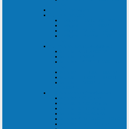
ВА
ELTENA One Station
ELTENA Intelligent
Intelligent II RM1U 500 - 800 ВА
Intelligent III 1100 - 3000RT
Intelligent LT2 500 - 1500 ВА
Intelligent II RM/RMLT 600 - 1000
ВА
ELTENA Monolith (однофазные)
Monolith K LT 20000 ВА
Monolith D 6000RT
Monolith E RT/RTLT 1000 - 3000
ВА
Monolith E LT 1000 - 3000 ВА
Monolith III 1500RT - 3000RT
Monolith III 6000RT2U,
10000RT2U
ELTENA Monolith (трехфазные)
Monolith F 20-40 кВА
Monolith XF 20-200 кВА
Monolith ХE 10-20 кВА
Monolith ХE 40-80 кВА
Monolith RTM 10000-31, 10000-33
Monolith XL 40 - 200 кВА