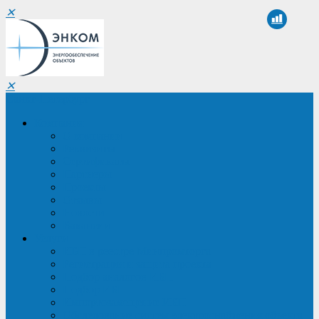
✕
✕
Санкт-Петербург
Компания
О компании
Реквизиты
Сертификаты
Партнеры
Проекты
Отзывы
Новости
Вакансии
Услуги
ИБП в реестре Минпромторга
Регистрация и защита проекта
Подбор аналогов ИБП
Подбор ИБП
Импортозамещение ИБП
Обследование систем электроснабжения объекта