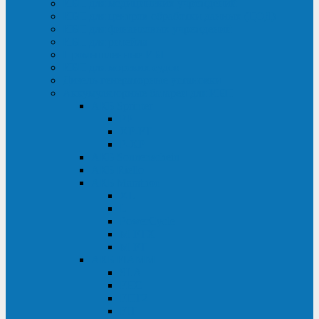
ИБП для медицинских учреждений
ИБП для центров обработки данных (ЦОД)
ИБП для финансовых учреждений
ИБП для ритейла
Промышленные ИБП
ИБП для морских судов
Дизель-генераторные установки
Аккумуляторные батареи для ИБП
АКБ Sprinter
PP
XP-FT
P-XP
АКБ Sonnenschein
АКБ Riello
АКБ Marathon
XL
L
PowerCycle
M-FTX
M-FT
АКБ FIAMM
SLA
FHC
FHT2
FIT