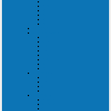
FHB
FLB
FGHL
FGH
FG
FGL
АКБ CSB
АКБ B.B.Battery
HRC
SHR
HRL
HR
UPS
BPS
BP
BC
АКБ Ventura
HRL
HR
GPL
GP
АКБ Yellow
RTM-PL
VL/VLG
GB