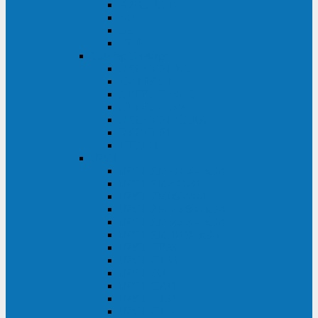
BRICs LCD
BU
BS
EXP
Сайбер Электро
ЭКСПЕРТ XL
ПАТРИОТ
ЛЕГИОН-3Ф-C
ЛЕГИОН-3Ф
ЭКСПЕРТ ПЛЮС
ЭКСПЕРТ
ПИЛОТ
INVT
INVT RM 40-500 кВА
INVT RM200/20
INVT RM060/20B
INVT RM 25-600 кВА
INVT RM 25-200 кВА
INVT RM 10-90 кВА
INVT HR33
INVT HT33
INVT BU
INVT HR11
INVT HT31
INVT HT11