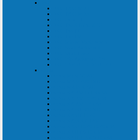
DKC
DKC TRIO MDB
DKC TRIO MDA
DKC Extra TT
DKC Trio XT/Trio XTG
DKC Trio TT
DKC Trio TM
DKC Solo MD/Solo MMB
DKC Small Rackmount
DKC Small Tower
DKC Info Rackmount Pro
DKC Info/Info LCD/Info PDU
Kehua
Kehua Myria 60-200
Kehua MR33 400-1600
Kehua MR33 30-600
Kehua KR-RM Li 1-3 кВА
Kehua KR-RM 10-40 кВА
Kehua KR-RM 1-3 кВА
Kehua KR33T 300-600
Kehua KR33T 10-40
Kehua KR33 300-1200
Kehua KR33 10-40 10-40 кВА
Kehua KR11T 6-10 кВА
Kehua KR11-J Plus 6-10 кВА