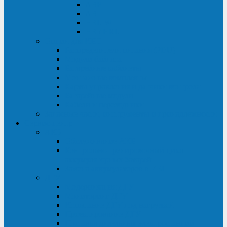
ABF
AB
HRL-W
HR / HRL
Опции для ИБП
Распределители питания (PDU)
Модули байпаса
Батарейные кабинеты
Монтажные комплекты
Карты управления и датчики контроля
Батарейные модули
Кабели и переходники
Запасные части, инструменты и принадлежности
Сервис-центр
АКБ
Обслуживание АКБ
Контрольно-тренировочный цикл
аккумуляторных батарей
Замена аккумуляторов в ИБП
ДГУ
Модернизация ДГУ
Мониторинг ДГУ
Испытание ДГУ под нагрузкой
Проектирование ДГУ
Поставка дизельных электростанций