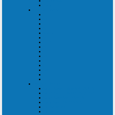
Galaxy 300
Back-UPS
General Electric
EP
VCL
LP31T
NP
Match
ML
TLE
SG
VH
VCO
LP11
GT
Site Pro
LP33
LP31
Systeme Electric
Smart-Save Online SRT (SRTSE)
Smart-Save Online SRV (SRVSE)
Smart-Save SMT (SMTSE)
Back-Save BV (BVSE)
Excelente VX
Excelente VL