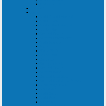
BACK OFFICE
ENKOM
Riello
Multi Guard Industrial
Multi Guard
Master Plus Industrial
Master Plus
Sentinel Power
Sentinel Power Green
Multi Power 2
Vision
Vision Rack
Vision Dual
Sentryum
Sentryum Rack
Sentinel Tower
Sentinel Rack
Sentinel Dual SDU
Sentinel Dual (Low Power)
NextEnergy NXE
Net Power
Multi Sentry
Multi Power
Master MPS