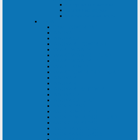
Контролеры и датчики
Батарейные модули
Монтажные комплекты
IPPON
GAME POWER PRO
INNOVA II T
INNOVA G2 L
INNOVA RT TOWER 3-1
SMART WINNER II
SMART WINNER II EURO
SMART WINNER II 1U
SMART POWER PRO II
SMART POWER PRO II EURO
INNOVA RT
INNOVA RT II
INNOVA RT 33 TOWER
INNOVA G2
INNOVA G2 EURO
BACK VERSO
BACK POWER PRO II
BACK POWER PRO II EURO
BACK COMFO PRO II
BACK BASIC EURO
BACK BASIC EURO S
BACK BASIC