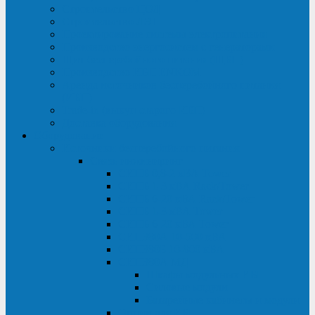
Строительство ЦОД
Строительство ЛЭП
Проектирование системы электропитания
Производство энергосистем с генераторами
Щит бесперебойного питания (ЩБП)
Производство ИБП ENKOМ
Аренда источников бесперебойного питания
(ИБП)
Trade-in (выкуп старого ИБП)
Доставка оборудования
Оборудование
Источники бесперебойного питания
Связь инжиниринг
СИПБ 0,8-2 кВА Tower
СИПБ 1-3 кВА Rack/Tower
СИПБ 6-20 кВА Rack/Tower
СИПБ 1-3 кВА Tower
СИПБ 6-20 кВА Tower
СИП380А 10-500 кВА
СИП380Б 10-800 кВА
СИП380А МД
Шкафы модульных ИБП
Силовые модули
Батарейные кабинеты и модули
Опции для ИБП