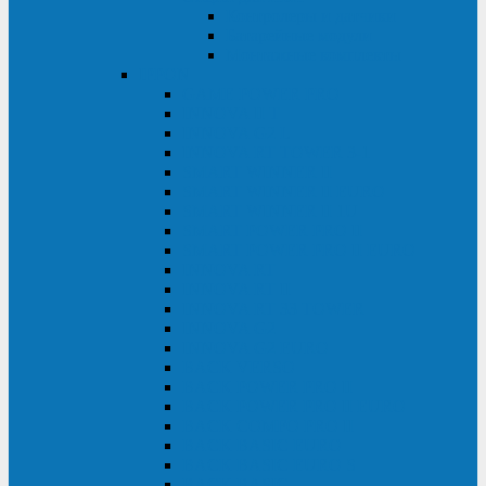
Контролеры и датчики
Батарейные модули
Монтажные комплекты
IPPON
GAME POWER PRO
INNOVA II T
INNOVA G2 L
INNOVA RT TOWER 3-1
SMART WINNER II
SMART WINNER II EURO
SMART WINNER II 1U
SMART POWER PRO II
SMART POWER PRO II EURO
INNOVA RT
INNOVA RT II
INNOVA RT 33 TOWER
INNOVA G2
INNOVA G2 EURO
BACK VERSO
BACK POWER PRO II
BACK POWER PRO II EURO
BACK COMFO PRO II
BACK BASIC EURO
BACK BASIC EURO S
BACK BASIC