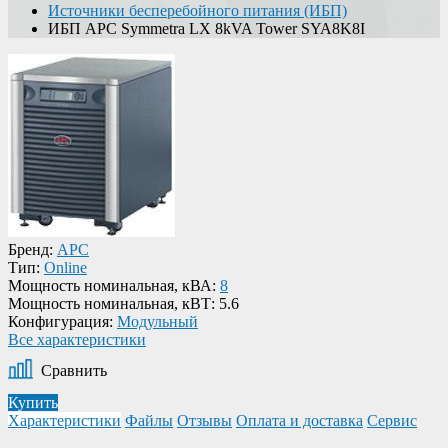
Источники бесперебойного питания (ИБП)
ИБП APC Symmetra LX 8kVA Tower SYA8K8I
Бренд:
APC
Тип:
Online
Мощность номинальная, кВА:
8
Мощность номинальная, кВТ:
5.6
Конфигурация:
Модульный
Все характеристики
Сравнить
Купить
Характеристики
Файлы
Отзывы
Оплата и доставка
Сервис