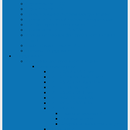
Строительство ЦОД
Строительство ЛЭП
Проектирование системы электропитания
Производство энергосистем с генераторами
Щит бесперебойного питания (ЩБП)
Производство ИБП ENKOМ
Аренда источников бесперебойного питания
(ИБП)
Trade-in (выкуп старого ИБП)
Доставка оборудования
Оборудование
Источники бесперебойного питания
Связь инжиниринг
СИПБ 0,8-2 кВА Tower
СИПБ 1-3 кВА Rack/Tower
СИПБ 6-20 кВА Rack/Tower
СИПБ 1-3 кВА Tower
СИПБ 6-20 кВА Tower
СИП380А 10-500 кВА
СИП380Б 10-800 кВА
СИП380А МД
Шкафы модульных ИБП
Силовые модули
Батарейные кабинеты и модули
Опции для ИБП