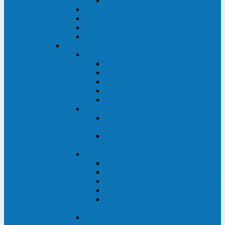
Monolith XM 120 - 200 кВА
ELTENA постоянного тока
Прочее оборудование ELTENA
Софт для ИБП ELTENA
Батарейные шкафы и блоки ELTENA
Delta
Delta ULTRON
Delta Ultron H (15 - 30 кВА)
Delta Ultron NT (20 - 500 кВА)
Delta Ultron HPH (20 - 200 кВА)
Delta Ultron EH (10 - 20 кВА)
Delta Ultron DPS (160 - 1200 кВА)
Delta MODULON
Delta Modulon NH Plus (20 - 120
кВА)
Delta Modulon DPH (20 - 600
кВА)
Delta AMPLON
Delta Amplon MX (1,1 - 3 кВА)
Delta Amplon GAIA (1 - 3 кВА)
Delta Amplon N Series (1 - 3 кВА)
Delta Amplon R Series (1 - 3 кВА)
Delta Amplon RT Series (1 - 20
кВА)
Delta AGILON