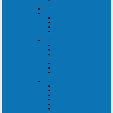
ВА
ELTENA One Station
ELTENA Intelligent
Intelligent II RM1U 500 - 800 ВА
Intelligent III 1100 - 3000RT
Intelligent LT2 500 - 1500 ВА
Intelligent II RM/RMLT 600 - 1000
ВА
ELTENA Monolith (однофазные)
Monolith K LT 20000 ВА
Monolith D 6000RT
Monolith E RT/RTLT 1000 - 3000
ВА
Monolith E LT 1000 - 3000 ВА
Monolith III 1500RT - 3000RT
Monolith III 6000RT2U,
10000RT2U
ELTENA Monolith (трехфазные)
Monolith F 20-40 кВА
Monolith XF 20-200 кВА
Monolith ХE 10-20 кВА
Monolith ХE 40-80 кВА
Monolith RTM 10000-31, 10000-33
Monolith XL 40 - 200 кВА