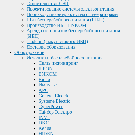
Строительство ЛЭП
Проектирование системы электропитания
Производство энергосистем с генераторами
Щит бесперебойного питания (ЩБП)
Производство ИБП ENKOМ
Аренда источников бесперебойного питания
(ИБП)
Trade-in (выкуп старого ИБП)
Доставка оборудования
Оборудование
Источники бесперебойного питания
Связь инжиниринг
IPPON
ENKOM
Riello
Импульс
APC
General Electric
Systeme Electric
CyberPower
Сайбер Электро
INVT
DKC
Kehua
HiDEN