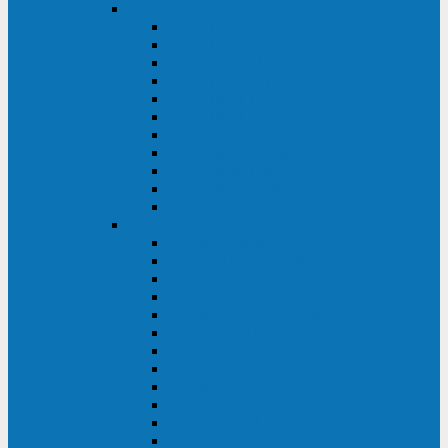
DKC
DKC TRIO MDB
DKC TRIO MDA
DKC Extra TT
DKC Trio XT/Trio XTG
DKC Trio TT
DKC Trio TM
DKC Solo MD/Solo MMB
DKC Small Rackmount
DKC Small Tower
DKC Info Rackmount Pro
DKC Info/Info LCD/Info PDU
Kehua
Kehua Myria 60-200
Kehua MR33 400-1600
Kehua MR33 30-600
Kehua KR-RM Li 1-3 кВА
Kehua KR-RM 10-40 кВА
Kehua KR-RM 1-3 кВА
Kehua KR33T 300-600
Kehua KR33T 10-40
Kehua KR33 300-1200
Kehua KR33 10-40 10-40 кВА
Kehua KR11T 6-10 кВА
Kehua KR11-J Plus 6-10 кВА