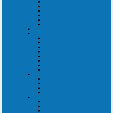
FHB
FLB
FGHL
FGH
FG
FGL
АКБ CSB
АКБ B.B.Battery
HRC
SHR
HRL
HR
UPS
BPS
BP
BC
АКБ Ventura
HRL
HR
GPL
GP
АКБ Yellow
RTM-PL
VL/VLG
GB