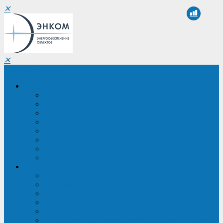
✕
✕
Санкт-Петербург
Компания
О компании
Реквизиты
Сертификаты
Партнеры
Проекты
Отзывы
Новости
Вакансии
Услуги
ИБП в реестре Минпромторга
Регистрация и защита проекта
Подбор аналогов ИБП
Подбор ИБП
Импортозамещение ИБП
Обследование систем электроснабжения объекта