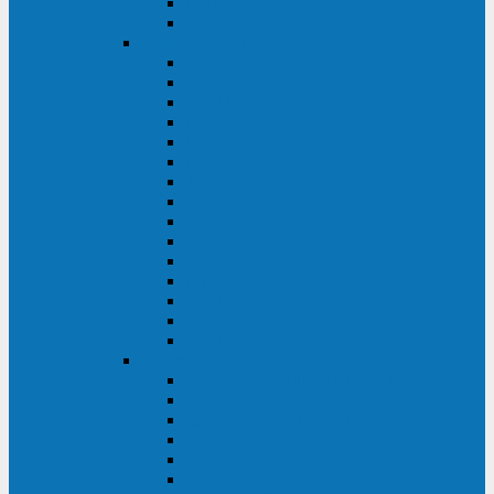
Galaxy 300
Back-UPS
General Electric
EP
VCL
LP31T
NP
Match
ML
TLE
SG
VH
VCO
LP11
GT
Site Pro
LP33
LP31
Systeme Electric
Smart-Save Online SRT (SRTSE)
Smart-Save Online SRV (SRVSE)
Smart-Save SMT (SMTSE)
Back-Save BV (BVSE)
Excelente VX
Excelente VL