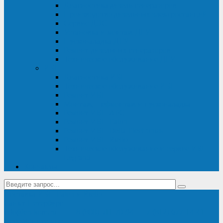
Диагностика дизель-генераторов
Производство дизельных электростанций
Сервис ДЭС
Установка и монтаж ДГУ
Пусконаладка ДГУ
Ремонт дизельных генераторов
Техническое обслуживание ДГУ
ИБП
Диагностика ИБП
Техническое обслуживание ИБП
Ремонт ИБП
Монтаж, шефмонтаж и пусконаладка
Ремонт ИБП APC
Ремонт ИБП Eaton
Ремонт ИБП Delta Electronics
Ремонт ИБП Riello
Техническое обслуживание и сервис ИБП
Legrand
Контакты
Поставка ИБП Eaton и Riello
Санкт-Петербург
info@en-kom.ru
8 (800) 511-70-94
+7 (812) 677-14-41
Перезвоните мне