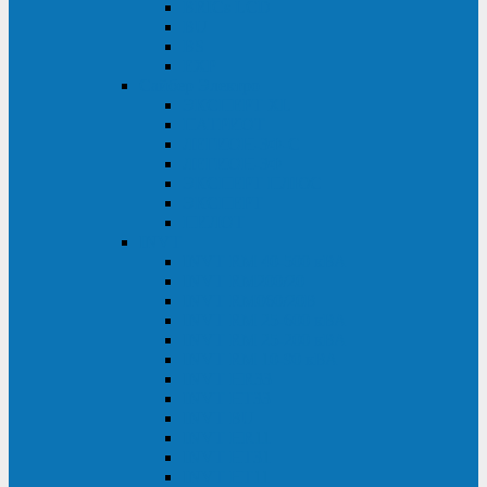
BRICs LCD
BU
BS
EXP
Сайбер Электро
ЭКСПЕРТ XL
ПАТРИОТ
ЛЕГИОН-3Ф-C
ЛЕГИОН-3Ф
ЭКСПЕРТ ПЛЮС
ЭКСПЕРТ
ПИЛОТ
INVT
INVT RM 40-500 кВА
INVT RM200/20
INVT RM060/20B
INVT RM 25-600 кВА
INVT RM 25-200 кВА
INVT RM 10-90 кВА
INVT HR33
INVT HT33
INVT BU
INVT HR11
INVT HT31
INVT HT11