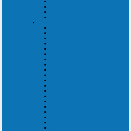
Excelente VM
Uniprom 3L
Uniprom 3M
Uniprom 3S
CyberPower
CPS (600-7500ВА)
SMP (350-750ВА)
HSTP3T (3:3)
SM/SMX (3:3)
OLS (3:1)
RT33 (3 фазы)
Online S (ECO)
Online S (Advanced)
Online S (Premium)
Online (OL)
Online (High-Density)
Professional Rackmount (PR RT)
Professional Tower (PR)
PLT
Office Rackmount (OR)
PFC Sinewave (CP)
Value Pro
Value SOHO
Value
UT