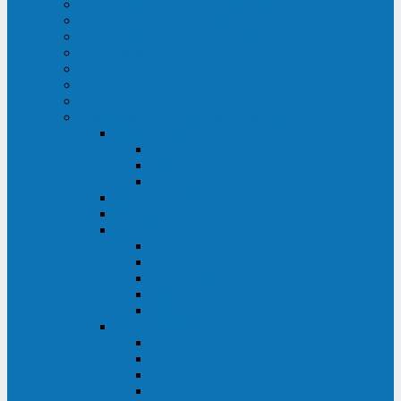
ИБП для медицинских учреждений
ИБП для центров обработки данных (ЦОД)
ИБП для финансовых учреждений
ИБП для ритейла
Промышленные ИБП
ИБП для морских судов
Дизель-генераторные установки
Аккумуляторные батареи для ИБП
АКБ Sprinter
PP
XP-FT
P-XP
АКБ Sonnenschein
АКБ Riello
АКБ Marathon
XL
L
PowerCycle
M-FTX
M-FT
АКБ FIAMM
SLA
FHC
FHT2
FIT