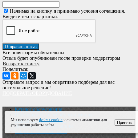
Нажимая на кнопку, я принимаю условия соглашения.
Введите текст с картинки:
Все поля формы обязательны
Отзыв будет опубликован после проверки модератором
Возврат к списку
Поделиться:
Отправьте запрос и мы оперативно подберем для вас
оптимальное решение!
ПОДОБРАТЬ ОБОРУДОВАНИЕ
Каталог оборудования
Источники бесперебойного питания
Мы используем
файлы cookie
и системы аналитики для
Аккумуляторы для ИБП
Принять
улучшения работы сайта
Дизельные электростанции
Опции и запасные части