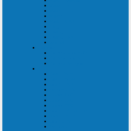
Master Industrial
Master HP
Master HP UL
Master HE
Master FC400
iPlug
iDialog
iDialog Rack
Sentinel Pro
Импульс
Импульс Фристайл
Импульс Боксер
Импульс Модуль
APC
Easy UPS 3S
Easy UPS 3M
Smart-UPS VT
Symmetra PX
Galaxy 3500
Galaxy 5500
Galaxy 7000
Smart-UPS On-Line
Back-UPS Pro
Smart-UPS
Symmetra