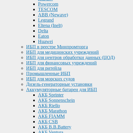
Powercom
TESCOM
ABB (Newave)
Legrand
Eltena (Inelt)
Delta
Eaton
Huawei
ИБП в реестре Минпромторга
ИБП для медицинских учреждений
ИБП для центров обработки данных (ЦОД)
ИБП для финансовых учреждений
ИБП для ритейла
Промышленные ИБП
ИБП для морских судов
Дизель-генераторные установки
Аккумуляторные батареи для ИБП
АКБ Sprinter
АКБ Sonnenschein
АКБ Riello
АКБ Marathon
АКБ FIAMM
АКБ CSB
АКБ B.B.Battery
АКБ Ventura