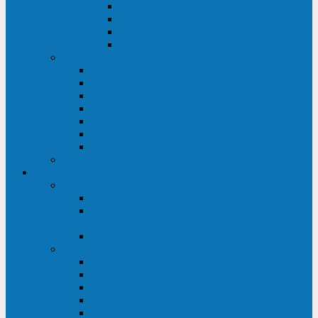
ABF
AB
HRL-W
HR / HRL
Опции для ИБП
Распределители питания (PDU)
Модули байпаса
Батарейные кабинеты
Монтажные комплекты
Карты управления и датчики контроля
Батарейные модули
Кабели и переходники
Запасные части, инструменты и принадлежности
Сервис-центр
АКБ
Обслуживание АКБ
Контрольно-тренировочный цикл
аккумуляторных батарей
Замена аккумуляторов в ИБП
ДГУ
Модернизация ДГУ
Мониторинг ДГУ
Испытание ДГУ под нагрузкой
Проектирование ДГУ
Поставка дизельных электростанций