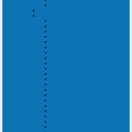
BACK OFFICE
ENKOM
Riello
Multi Guard Industrial
Multi Guard
Master Plus Industrial
Master Plus
Sentinel Power
Sentinel Power Green
Multi Power 2
Vision
Vision Rack
Vision Dual
Sentryum
Sentryum Rack
Sentinel Tower
Sentinel Rack
Sentinel Dual SDU
Sentinel Dual (Low Power)
NextEnergy NXE
Net Power
Multi Sentry
Multi Power
Master MPS