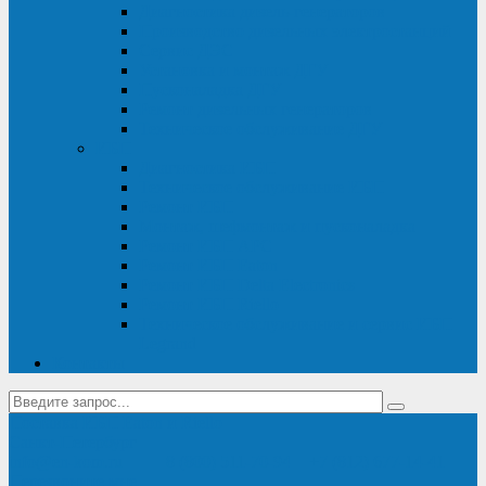
Диагностика дизель-генераторов
Производство дизельных электростанций
Сервис ДЭС
Установка и монтаж ДГУ
Пусконаладка ДГУ
Ремонт дизельных генераторов
Техническое обслуживание ДГУ
ИБП
Диагностика ИБП
Техническое обслуживание ИБП
Ремонт ИБП
Монтаж, шефмонтаж и пусконаладка
Ремонт ИБП APC
Ремонт ИБП Eaton
Ремонт ИБП Delta Electronics
Ремонт ИБП Riello
Техническое обслуживание и сервис ИБП
Legrand
Контакты
Поставка ИБП Eaton и Riello
Санкт-Петербург
info@en-kom.ru
8 (800) 511-70-94
+7 (812) 677-14-41
Перезвоните мне