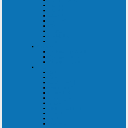
Master Industrial
Master HP
Master HP UL
Master HE
Master FC400
iPlug
iDialog
iDialog Rack
Sentinel Pro
Импульс
Импульс Фристайл
Импульс Боксер
Импульс Модуль
APC
Easy UPS 3S
Easy UPS 3M
Smart-UPS VT
Symmetra PX
Galaxy 3500
Galaxy 5500
Galaxy 7000
Smart-UPS On-Line
Back-UPS Pro
Smart-UPS
Symmetra