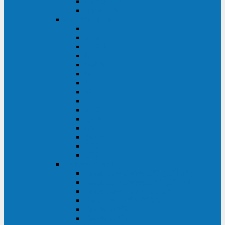
Galaxy 300
Back-UPS
General Electric
EP
VCL
LP31T
NP
Match
ML
TLE
SG
VH
VCO
LP11
GT
Site Pro
LP33
LP31
Systeme Electric
Smart-Save Online SRT (SRTSE)
Smart-Save Online SRV (SRVSE)
Smart-Save SMT (SMTSE)
Back-Save BV (BVSE)
Excelente VX
Excelente VL