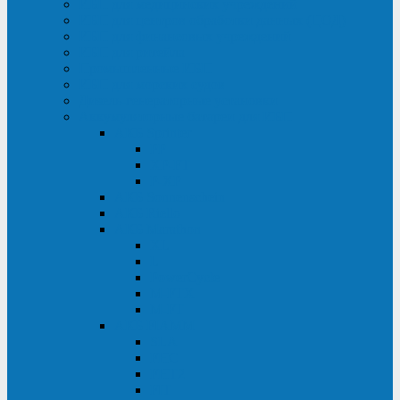
ИБП для медицинских учреждений
ИБП для центров обработки данных (ЦОД)
ИБП для финансовых учреждений
ИБП для ритейла
Промышленные ИБП
ИБП для морских судов
Дизель-генераторные установки
Аккумуляторные батареи для ИБП
АКБ Sprinter
PP
XP-FT
P-XP
АКБ Sonnenschein
АКБ Riello
АКБ Marathon
XL
L
PowerCycle
M-FTX
M-FT
АКБ FIAMM
SLA
FHC
FHT2
FIT