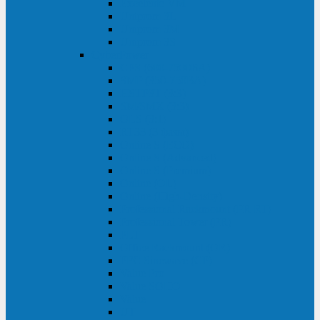
Excelente VM
Uniprom 3L
Uniprom 3M
Uniprom 3S
CyberPower
CPS (600-7500ВА)
SMP (350-750ВА)
HSTP3T (3:3)
SM/SMX (3:3)
OLS (3:1)
RT33 (3 фазы)
Online S (ECO)
Online S (Advanced)
Online S (Premium)
Online (OL)
Online (High-Density)
Professional Rackmount (PR RT)
Professional Tower (PR)
PLT
Office Rackmount (OR)
PFC Sinewave (CP)
Value Pro
Value SOHO
Value
UT