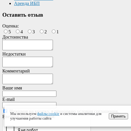
Аренда ИБП
Оставить отзыв
Оценка:
5
4
3
2
1
Достоинства
Недостатки
Комментарий
Ваше имя
E-mail
Нажимая на кнопку, я принимаю условия соглашения.
Мы используем
файлы cookie
и системы аналитики для
Принять
Введите текст с картинки:
улучшения работы сайта