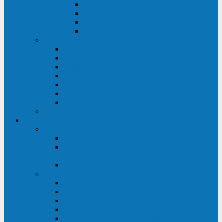
ABF
AB
HRL-W
HR / HRL
Опции для ИБП
Распределители питания (PDU)
Модули байпаса
Батарейные кабинеты
Монтажные комплекты
Карты управления и датчики контроля
Батарейные модули
Кабели и переходники
Запасные части, инструменты и принадлежности
Сервис-центр
АКБ
Обслуживание АКБ
Контрольно-тренировочный цикл
аккумуляторных батарей
Замена аккумуляторов в ИБП
ДГУ
Модернизация ДГУ
Мониторинг ДГУ
Испытание ДГУ под нагрузкой
Проектирование ДГУ
Поставка дизельных электростанций