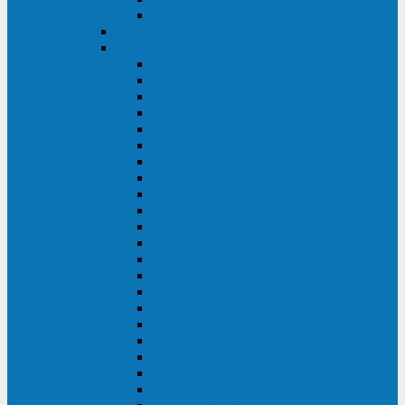
BACK OFFICE
ENKOM
Riello
Multi Guard Industrial
Multi Guard
Master Plus Industrial
Master Plus
Sentinel Power
Sentinel Power Green
Multi Power 2
Vision
Vision Rack
Vision Dual
Sentryum
Sentryum Rack
Sentinel Tower
Sentinel Rack
Sentinel Dual SDU
Sentinel Dual (Low Power)
NextEnergy NXE
Net Power
Multi Sentry
Multi Power
Master MPS