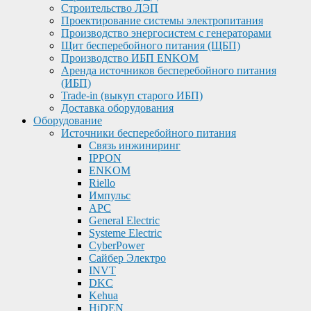
Строительство ЛЭП
Проектирование системы электропитания
Производство энергосистем с генераторами
Щит бесперебойного питания (ЩБП)
Производство ИБП ENKOМ
Аренда источников бесперебойного питания
(ИБП)
Trade-in (выкуп старого ИБП)
Доставка оборудования
Оборудование
Источники бесперебойного питания
Связь инжиниринг
IPPON
ENKOM
Riello
Импульс
APC
General Electric
Systeme Electric
CyberPower
Сайбер Электро
INVT
DKC
Kehua
HiDEN