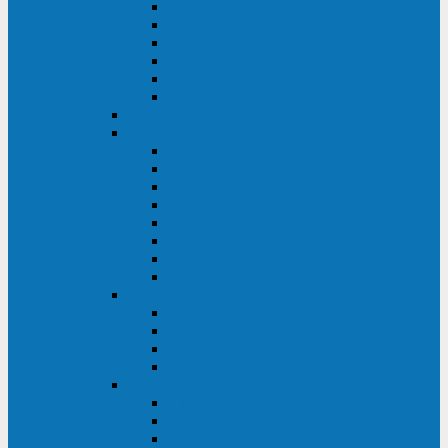
FHB
FLB
FGHL
FGH
FG
FGL
АКБ CSB
АКБ B.B.Battery
HRC
SHR
HRL
HR
UPS
BPS
BP
BC
АКБ Ventura
HRL
HR
GPL
GP
АКБ Yellow
RTM-PL
VL/VLG
GB