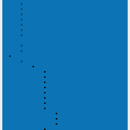
Строительство ЦОД
Строительство ЛЭП
Проектирование системы электропитания
Производство энергосистем с генераторами
Щит бесперебойного питания (ЩБП)
Производство ИБП ENKOМ
Аренда источников бесперебойного питания
(ИБП)
Trade-in (выкуп старого ИБП)
Доставка оборудования
Оборудование
Источники бесперебойного питания
Связь инжиниринг
СИПБ 0,8-2 кВА Tower
СИПБ 1-3 кВА Rack/Tower
СИПБ 6-20 кВА Rack/Tower
СИПБ 1-3 кВА Tower
СИПБ 6-20 кВА Tower
СИП380А 10-500 кВА
СИП380Б 10-800 кВА
СИП380А МД
Шкафы модульных ИБП
Силовые модули
Батарейные кабинеты и модули
Опции для ИБП