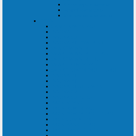
Контролеры и датчики
Батарейные модули
Монтажные комплекты
IPPON
GAME POWER PRO
INNOVA II T
INNOVA G2 L
INNOVA RT TOWER 3-1
SMART WINNER II
SMART WINNER II EURO
SMART WINNER II 1U
SMART POWER PRO II
SMART POWER PRO II EURO
INNOVA RT
INNOVA RT II
INNOVA RT 33 TOWER
INNOVA G2
INNOVA G2 EURO
BACK VERSO
BACK POWER PRO II
BACK POWER PRO II EURO
BACK COMFO PRO II
BACK BASIC EURO
BACK BASIC EURO S
BACK BASIC