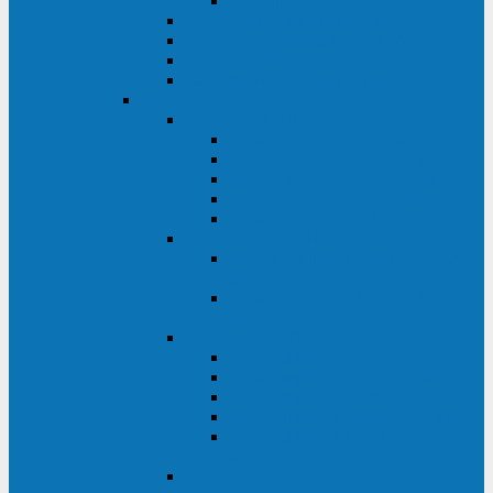
Monolith XM 120 - 200 кВА
ELTENA постоянного тока
Прочее оборудование ELTENA
Софт для ИБП ELTENA
Батарейные шкафы и блоки ELTENA
Delta
Delta ULTRON
Delta Ultron H (15 - 30 кВА)
Delta Ultron NT (20 - 500 кВА)
Delta Ultron HPH (20 - 200 кВА)
Delta Ultron EH (10 - 20 кВА)
Delta Ultron DPS (160 - 1200 кВА)
Delta MODULON
Delta Modulon NH Plus (20 - 120
кВА)
Delta Modulon DPH (20 - 600
кВА)
Delta AMPLON
Delta Amplon MX (1,1 - 3 кВА)
Delta Amplon GAIA (1 - 3 кВА)
Delta Amplon N Series (1 - 3 кВА)
Delta Amplon R Series (1 - 3 кВА)
Delta Amplon RT Series (1 - 20
кВА)
Delta AGILON