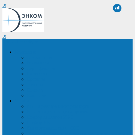
✕
✕
Санкт-Петербург
Компания
О компании
Реквизиты
Сертификаты
Партнеры
Проекты
Отзывы
Новости
Вакансии
Услуги
ИБП в реестре Минпромторга
Регистрация и защита проекта
Подбор аналогов ИБП
Подбор ИБП
Импортозамещение ИБП
Обследование систем электроснабжения объекта