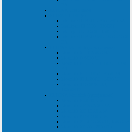
ВА
ELTENA One Station
ELTENA Intelligent
Intelligent II RM1U 500 - 800 ВА
Intelligent III 1100 - 3000RT
Intelligent LT2 500 - 1500 ВА
Intelligent II RM/RMLT 600 - 1000
ВА
ELTENA Monolith (однофазные)
Monolith K LT 20000 ВА
Monolith D 6000RT
Monolith E RT/RTLT 1000 - 3000
ВА
Monolith E LT 1000 - 3000 ВА
Monolith III 1500RT - 3000RT
Monolith III 6000RT2U,
10000RT2U
ELTENA Monolith (трехфазные)
Monolith F 20-40 кВА
Monolith XF 20-200 кВА
Monolith ХE 10-20 кВА
Monolith ХE 40-80 кВА
Monolith RTM 10000-31, 10000-33
Monolith XL 40 - 200 кВА