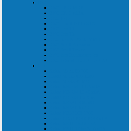
DKC
DKC TRIO MDB
DKC TRIO MDA
DKC Extra TT
DKC Trio XT/Trio XTG
DKC Trio TT
DKC Trio TM
DKC Solo MD/Solo MMB
DKC Small Rackmount
DKC Small Tower
DKC Info Rackmount Pro
DKC Info/Info LCD/Info PDU
Kehua
Kehua Myria 60-200
Kehua MR33 400-1600
Kehua MR33 30-600
Kehua KR-RM Li 1-3 кВА
Kehua KR-RM 10-40 кВА
Kehua KR-RM 1-3 кВА
Kehua KR33T 300-600
Kehua KR33T 10-40
Kehua KR33 300-1200
Kehua KR33 10-40 10-40 кВА
Kehua KR11T 6-10 кВА
Kehua KR11-J Plus 6-10 кВА