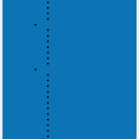
BRICs LCD
BU
BS
EXP
Сайбер Электро
ЭКСПЕРТ XL
ПАТРИОТ
ЛЕГИОН-3Ф-C
ЛЕГИОН-3Ф
ЭКСПЕРТ ПЛЮС
ЭКСПЕРТ
ПИЛОТ
INVT
INVT RM 40-500 кВА
INVT RM200/20
INVT RM060/20B
INVT RM 25-600 кВА
INVT RM 25-200 кВА
INVT RM 10-90 кВА
INVT HR33
INVT HT33
INVT BU
INVT HR11
INVT HT31
INVT HT11