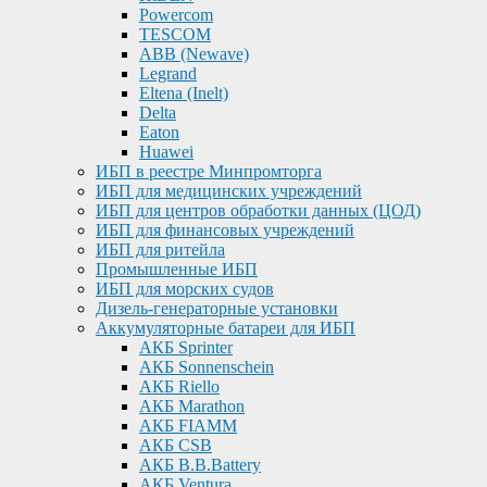
Powercom
TESCOM
ABB (Newave)
Legrand
Eltena (Inelt)
Delta
Eaton
Huawei
ИБП в реестре Минпромторга
ИБП для медицинских учреждений
ИБП для центров обработки данных (ЦОД)
ИБП для финансовых учреждений
ИБП для ритейла
Промышленные ИБП
ИБП для морских судов
Дизель-генераторные установки
Аккумуляторные батареи для ИБП
АКБ Sprinter
АКБ Sonnenschein
АКБ Riello
АКБ Marathon
АКБ FIAMM
АКБ CSB
АКБ B.B.Battery
АКБ Ventura