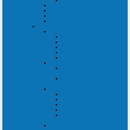
Monolith XM 120 - 200 кВА
ELTENA постоянного тока
Прочее оборудование ELTENA
Софт для ИБП ELTENA
Батарейные шкафы и блоки ELTENA
Delta
Delta ULTRON
Delta Ultron H (15 - 30 кВА)
Delta Ultron NT (20 - 500 кВА)
Delta Ultron HPH (20 - 200 кВА)
Delta Ultron EH (10 - 20 кВА)
Delta Ultron DPS (160 - 1200 кВА)
Delta MODULON
Delta Modulon NH Plus (20 - 120
кВА)
Delta Modulon DPH (20 - 600
кВА)
Delta AMPLON
Delta Amplon MX (1,1 - 3 кВА)
Delta Amplon GAIA (1 - 3 кВА)
Delta Amplon N Series (1 - 3 кВА)
Delta Amplon R Series (1 - 3 кВА)
Delta Amplon RT Series (1 - 20
кВА)
Delta AGILON