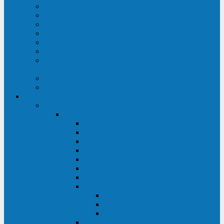
Строительство ЦОД
Строительство ЛЭП
Проектирование системы электропитания
Производство энергосистем с генераторами
Щит бесперебойного питания (ЩБП)
Производство ИБП ENKOМ
Аренда источников бесперебойного питания
(ИБП)
Trade-in (выкуп старого ИБП)
Доставка оборудования
Оборудование
Источники бесперебойного питания
Связь инжиниринг
СИПБ 0,8-2 кВА Tower
СИПБ 1-3 кВА Rack/Tower
СИПБ 6-20 кВА Rack/Tower
СИПБ 1-3 кВА Tower
СИПБ 6-20 кВА Tower
СИП380А 10-500 кВА
СИП380Б 10-800 кВА
СИП380А МД
Шкафы модульных ИБП
Силовые модули
Батарейные кабинеты и модули
Опции для ИБП