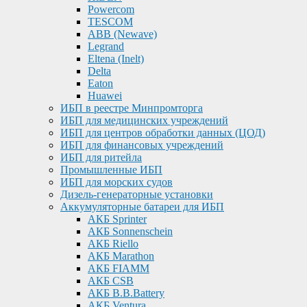
Powercom
TESCOM
ABB (Newave)
Legrand
Eltena (Inelt)
Delta
Eaton
Huawei
ИБП в реестре Минпромторга
ИБП для медицинских учреждений
ИБП для центров обработки данных (ЦОД)
ИБП для финансовых учреждений
ИБП для ритейла
Промышленные ИБП
ИБП для морских судов
Дизель-генераторные установки
Аккумуляторные батареи для ИБП
АКБ Sprinter
АКБ Sonnenschein
АКБ Riello
АКБ Marathon
АКБ FIAMM
АКБ CSB
АКБ B.B.Battery
АКБ Ventura