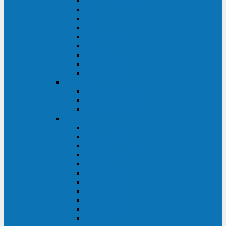
Master Industrial
Master HP
Master HP UL
Master HE
Master FC400
iPlug
iDialog
iDialog Rack
Sentinel Pro
Импульс
Импульс Фристайл
Импульс Боксер
Импульс Модуль
APC
Easy UPS 3S
Easy UPS 3M
Smart-UPS VT
Symmetra PX
Galaxy 3500
Galaxy 5500
Galaxy 7000
Smart-UPS On-Line
Back-UPS Pro
Smart-UPS
Symmetra