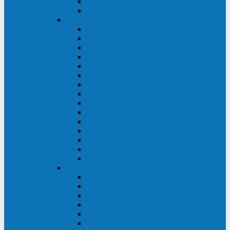
Galaxy 300
Back-UPS
General Electric
EP
VCL
LP31T
NP
Match
ML
TLE
SG
VH
VCO
LP11
GT
Site Pro
LP33
LP31
Systeme Electric
Smart-Save Online SRT (SRTSE)
Smart-Save Online SRV (SRVSE)
Smart-Save SMT (SMTSE)
Back-Save BV (BVSE)
Excelente VX
Excelente VL