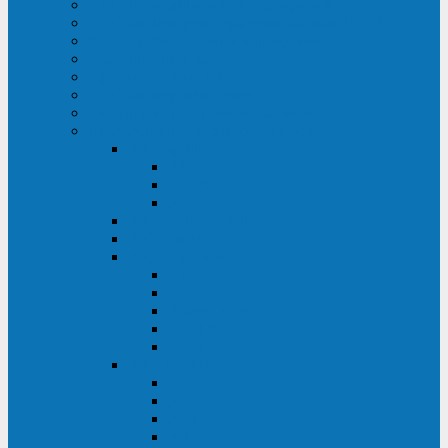
ИБП для медицинских учреждений
ИБП для центров обработки данных (ЦОД)
ИБП для финансовых учреждений
ИБП для ритейла
Промышленные ИБП
ИБП для морских судов
Дизель-генераторные установки
Аккумуляторные батареи для ИБП
АКБ Sprinter
PP
XP-FT
P-XP
АКБ Sonnenschein
АКБ Riello
АКБ Marathon
XL
L
PowerCycle
M-FTX
M-FT
АКБ FIAMM
SLA
FHC
FHT2
FIT