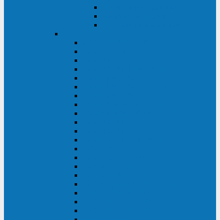
Контролеры и датчики
Батарейные модули
Монтажные комплекты
IPPON
GAME POWER PRO
INNOVA II T
INNOVA G2 L
INNOVA RT TOWER 3-1
SMART WINNER II
SMART WINNER II EURO
SMART WINNER II 1U
SMART POWER PRO II
SMART POWER PRO II EURO
INNOVA RT
INNOVA RT II
INNOVA RT 33 TOWER
INNOVA G2
INNOVA G2 EURO
BACK VERSO
BACK POWER PRO II
BACK POWER PRO II EURO
BACK COMFO PRO II
BACK BASIC EURO
BACK BASIC EURO S
BACK BASIC