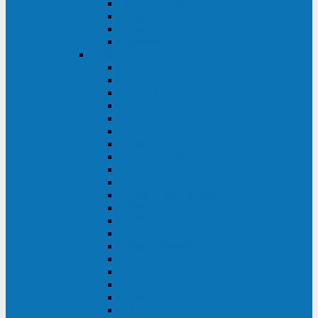
Excelente VM
Uniprom 3L
Uniprom 3M
Uniprom 3S
CyberPower
CPS (600-7500ВА)
SMP (350-750ВА)
HSTP3T (3:3)
SM/SMX (3:3)
OLS (3:1)
RT33 (3 фазы)
Online S (ECO)
Online S (Advanced)
Online S (Premium)
Online (OL)
Online (High-Density)
Professional Rackmount (PR RT)
Professional Tower (PR)
PLT
Office Rackmount (OR)
PFC Sinewave (CP)
Value Pro
Value SOHO
Value
UT