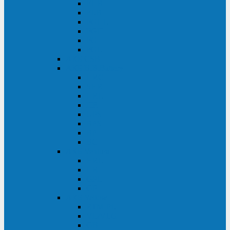
FHB
FLB
FGHL
FGH
FG
FGL
АКБ CSB
АКБ B.B.Battery
HRC
SHR
HRL
HR
UPS
BPS
BP
BC
АКБ Ventura
HRL
HR
GPL
GP
АКБ Yellow
RTM-PL
VL/VLG
GB