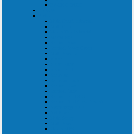
BACK OFFICE
ENKOM
Riello
Multi Guard Industrial
Multi Guard
Master Plus Industrial
Master Plus
Sentinel Power
Sentinel Power Green
Multi Power 2
Vision
Vision Rack
Vision Dual
Sentryum
Sentryum Rack
Sentinel Tower
Sentinel Rack
Sentinel Dual SDU
Sentinel Dual (Low Power)
NextEnergy NXE
Net Power
Multi Sentry
Multi Power
Master MPS