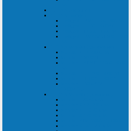
ВА
ELTENA One Station
ELTENA Intelligent
Intelligent II RM1U 500 - 800 ВА
Intelligent III 1100 - 3000RT
Intelligent LT2 500 - 1500 ВА
Intelligent II RM/RMLT 600 - 1000
ВА
ELTENA Monolith (однофазные)
Monolith K LT 20000 ВА
Monolith D 6000RT
Monolith E RT/RTLT 1000 - 3000
ВА
Monolith E LT 1000 - 3000 ВА
Monolith III 1500RT - 3000RT
Monolith III 6000RT2U,
10000RT2U
ELTENA Monolith (трехфазные)
Monolith F 20-40 кВА
Monolith XF 20-200 кВА
Monolith ХE 10-20 кВА
Monolith ХE 40-80 кВА
Monolith RTM 10000-31, 10000-33
Monolith XL 40 - 200 кВА