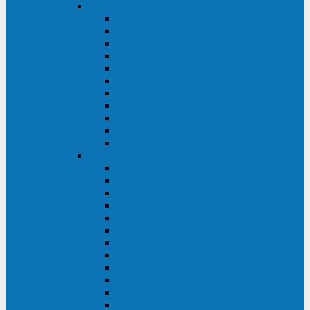
DKC
DKC TRIO MDB
DKC TRIO MDA
DKC Extra TT
DKC Trio XT/Trio XTG
DKC Trio TT
DKC Trio TM
DKC Solo MD/Solo MMB
DKC Small Rackmount
DKC Small Tower
DKC Info Rackmount Pro
DKC Info/Info LCD/Info PDU
Kehua
Kehua Myria 60-200
Kehua MR33 400-1600
Kehua MR33 30-600
Kehua KR-RM Li 1-3 кВА
Kehua KR-RM 10-40 кВА
Kehua KR-RM 1-3 кВА
Kehua KR33T 300-600
Kehua KR33T 10-40
Kehua KR33 300-1200
Kehua KR33 10-40 10-40 кВА
Kehua KR11T 6-10 кВА
Kehua KR11-J Plus 6-10 кВА