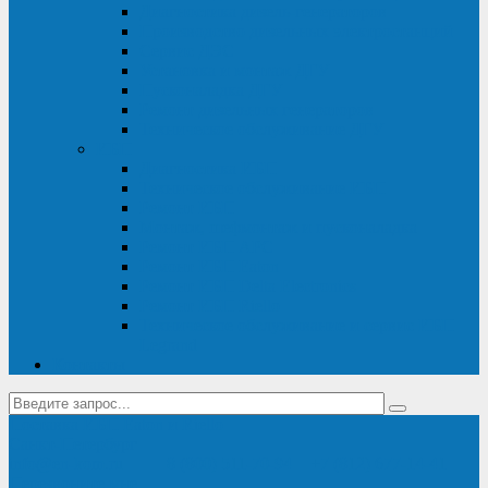
Диагностика дизель-генераторов
Производство дизельных электростанций
Сервис ДЭС
Установка и монтаж ДГУ
Пусконаладка ДГУ
Ремонт дизельных генераторов
Техническое обслуживание ДГУ
ИБП
Диагностика ИБП
Техническое обслуживание ИБП
Ремонт ИБП
Монтаж, шефмонтаж и пусконаладка
Ремонт ИБП APC
Ремонт ИБП Eaton
Ремонт ИБП Delta Electronics
Ремонт ИБП Riello
Техническое обслуживание и сервис ИБП
Legrand
Контакты
Поставка ИБП Eaton и Riello
Санкт-Петербург
info@en-kom.ru
8 (800) 511-70-94
+7 (812) 677-14-41
Перезвоните мне