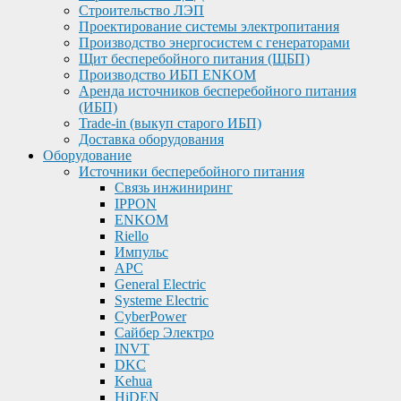
Строительство ЛЭП
Проектирование системы электропитания
Производство энергосистем с генераторами
Щит бесперебойного питания (ЩБП)
Производство ИБП ENKOМ
Аренда источников бесперебойного питания
(ИБП)
Trade-in (выкуп старого ИБП)
Доставка оборудования
Оборудование
Источники бесперебойного питания
Связь инжиниринг
IPPON
ENKOM
Riello
Импульс
APC
General Electric
Systeme Electric
CyberPower
Сайбер Электро
INVT
DKC
Kehua
HiDEN