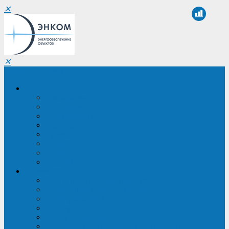
✕
✕
Санкт-Петербург
Компания
О компании
Реквизиты
Сертификаты
Партнеры
Проекты
Отзывы
Новости
Вакансии
Услуги
ИБП в реестре Минпромторга
Регистрация и защита проекта
Подбор аналогов ИБП
Подбор ИБП
Импортозамещение ИБП
Обследование систем электроснабжения объекта