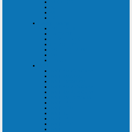
BRICs LCD
BU
BS
EXP
Сайбер Электро
ЭКСПЕРТ XL
ПАТРИОТ
ЛЕГИОН-3Ф-C
ЛЕГИОН-3Ф
ЭКСПЕРТ ПЛЮС
ЭКСПЕРТ
ПИЛОТ
INVT
INVT RM 40-500 кВА
INVT RM200/20
INVT RM060/20B
INVT RM 25-600 кВА
INVT RM 25-200 кВА
INVT RM 10-90 кВА
INVT HR33
INVT HT33
INVT BU
INVT HR11
INVT HT31
INVT HT11