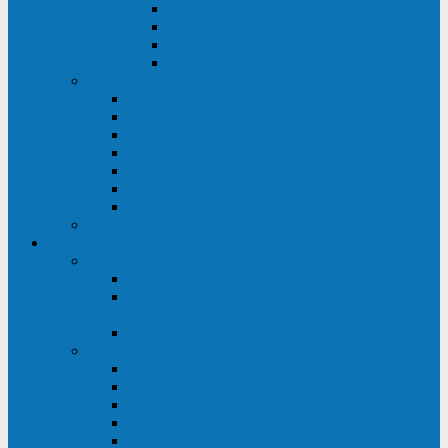
ABF
AB
HRL-W
HR / HRL
Опции для ИБП
Распределители питания (PDU)
Модули байпаса
Батарейные кабинеты
Монтажные комплекты
Карты управления и датчики контроля
Батарейные модули
Кабели и переходники
Запасные части, инструменты и принадлежности
Сервис-центр
АКБ
Обслуживание АКБ
Контрольно-тренировочный цикл
аккумуляторных батарей
Замена аккумуляторов в ИБП
ДГУ
Модернизация ДГУ
Мониторинг ДГУ
Испытание ДГУ под нагрузкой
Проектирование ДГУ
Поставка дизельных электростанций