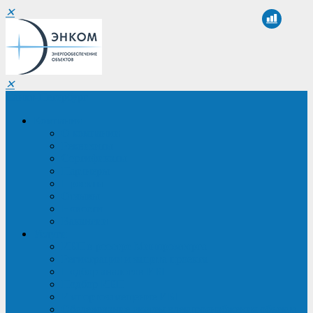
✕
✕
Санкт-Петербург
Компания
О компании
Реквизиты
Сертификаты
Партнеры
Проекты
Отзывы
Новости
Вакансии
Услуги
ИБП в реестре Минпромторга
Регистрация и защита проекта
Подбор аналогов ИБП
Подбор ИБП
Импортозамещение ИБП
Обследование систем электроснабжения объекта