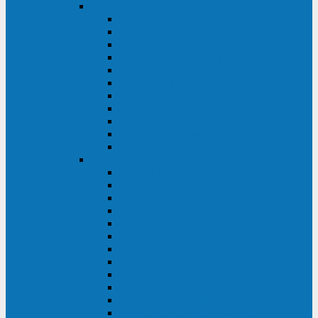
DKC
DKC TRIO MDB
DKC TRIO MDA
DKC Extra TT
DKC Trio XT/Trio XTG
DKC Trio TT
DKC Trio TM
DKC Solo MD/Solo MMB
DKC Small Rackmount
DKC Small Tower
DKC Info Rackmount Pro
DKC Info/Info LCD/Info PDU
Kehua
Kehua Myria 60-200
Kehua MR33 400-1600
Kehua MR33 30-600
Kehua KR-RM Li 1-3 кВА
Kehua KR-RM 10-40 кВА
Kehua KR-RM 1-3 кВА
Kehua KR33T 300-600
Kehua KR33T 10-40
Kehua KR33 300-1200
Kehua KR33 10-40 10-40 кВА
Kehua KR11T 6-10 кВА
Kehua KR11-J Plus 6-10 кВА