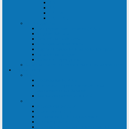
ABF
AB
HRL-W
HR / HRL
Опции для ИБП
Распределители питания (PDU)
Модули байпаса
Батарейные кабинеты
Монтажные комплекты
Карты управления и датчики контроля
Батарейные модули
Кабели и переходники
Запасные части, инструменты и принадлежности
Сервис-центр
АКБ
Обслуживание АКБ
Контрольно-тренировочный цикл
аккумуляторных батарей
Замена аккумуляторов в ИБП
ДГУ
Модернизация ДГУ
Мониторинг ДГУ
Испытание ДГУ под нагрузкой
Проектирование ДГУ
Поставка дизельных электростанций