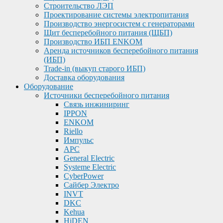
Строительство ЛЭП
Проектирование системы электропитания
Производство энергосистем с генераторами
Щит бесперебойного питания (ЩБП)
Производство ИБП ENKOМ
Аренда источников бесперебойного питания
(ИБП)
Trade-in (выкуп старого ИБП)
Доставка оборудования
Оборудование
Источники бесперебойного питания
Связь инжиниринг
IPPON
ENKOM
Riello
Импульс
APC
General Electric
Systeme Electric
CyberPower
Сайбер Электро
INVT
DKC
Kehua
HiDEN