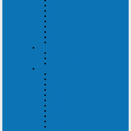
Master Industrial
Master HP
Master HP UL
Master HE
Master FC400
iPlug
iDialog
iDialog Rack
Sentinel Pro
Импульс
Импульс Фристайл
Импульс Боксер
Импульс Модуль
APC
Easy UPS 3S
Easy UPS 3M
Smart-UPS VT
Symmetra PX
Galaxy 3500
Galaxy 5500
Galaxy 7000
Smart-UPS On-Line
Back-UPS Pro
Smart-UPS
Symmetra