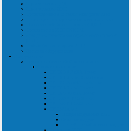
Строительство ЦОД
Строительство ЛЭП
Проектирование системы электропитания
Производство энергосистем с генераторами
Щит бесперебойного питания (ЩБП)
Производство ИБП ENKOМ
Аренда источников бесперебойного питания
(ИБП)
Trade-in (выкуп старого ИБП)
Доставка оборудования
Оборудование
Источники бесперебойного питания
Связь инжиниринг
СИПБ 0,8-2 кВА Tower
СИПБ 1-3 кВА Rack/Tower
СИПБ 6-20 кВА Rack/Tower
СИПБ 1-3 кВА Tower
СИПБ 6-20 кВА Tower
СИП380А 10-500 кВА
СИП380Б 10-800 кВА
СИП380А МД
Шкафы модульных ИБП
Силовые модули
Батарейные кабинеты и модули
Опции для ИБП