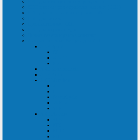
ИБП для медицинских учреждений
ИБП для центров обработки данных (ЦОД)
ИБП для финансовых учреждений
ИБП для ритейла
Промышленные ИБП
ИБП для морских судов
Дизель-генераторные установки
Аккумуляторные батареи для ИБП
АКБ Sprinter
PP
XP-FT
P-XP
АКБ Sonnenschein
АКБ Riello
АКБ Marathon
XL
L
PowerCycle
M-FTX
M-FT
АКБ FIAMM
SLA
FHC
FHT2
FIT