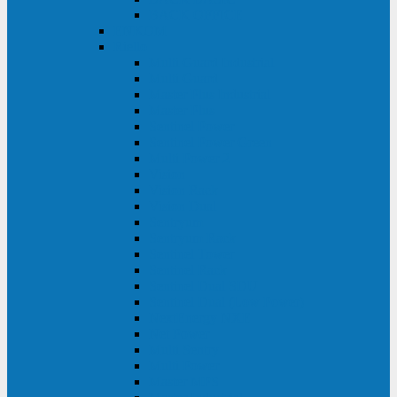
BACK OFFICE
ENKOM
Riello
Multi Guard Industrial
Multi Guard
Master Plus Industrial
Master Plus
Sentinel Power
Sentinel Power Green
Multi Power 2
Vision
Vision Rack
Vision Dual
Sentryum
Sentryum Rack
Sentinel Tower
Sentinel Rack
Sentinel Dual SDU
Sentinel Dual (Low Power)
NextEnergy NXE
Net Power
Multi Sentry
Multi Power
Master MPS