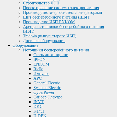
Строительство ЛЭП
Проектирование системы электропитания
Производство энергосистем с генераторами
Щит бесперебойного питания (ЩБП)
Производство ИБП ENKOМ
Аренда источников бесперебойного питания
(ИБП)
Trade-in (выкуп старого ИБП)
Доставка оборудования
Оборудование
Источники бесперебойного питания
Связь инжиниринг
IPPON
ENKOM
Riello
Импульс
APC
General Electric
Systeme Electric
CyberPower
Сайбер Электро
INVT
DKC
Kehua
HiDEN