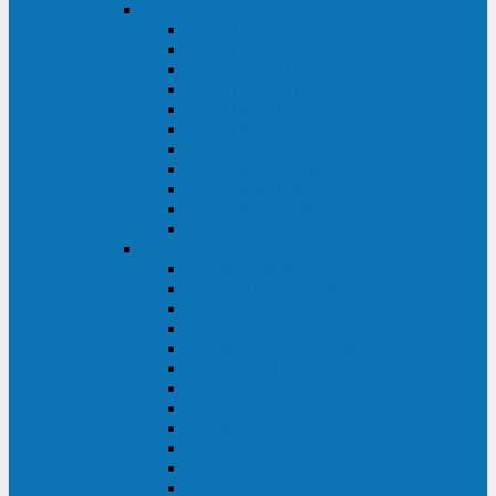
DKC
DKC TRIO MDB
DKC TRIO MDA
DKC Extra TT
DKC Trio XT/Trio XTG
DKC Trio TT
DKC Trio TM
DKC Solo MD/Solo MMB
DKC Small Rackmount
DKC Small Tower
DKC Info Rackmount Pro
DKC Info/Info LCD/Info PDU
Kehua
Kehua Myria 60-200
Kehua MR33 400-1600
Kehua MR33 30-600
Kehua KR-RM Li 1-3 кВА
Kehua KR-RM 10-40 кВА
Kehua KR-RM 1-3 кВА
Kehua KR33T 300-600
Kehua KR33T 10-40
Kehua KR33 300-1200
Kehua KR33 10-40 10-40 кВА
Kehua KR11T 6-10 кВА
Kehua KR11-J Plus 6-10 кВА