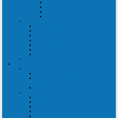
ABF
AB
HRL-W
HR / HRL
Опции для ИБП
Распределители питания (PDU)
Модули байпаса
Батарейные кабинеты
Монтажные комплекты
Карты управления и датчики контроля
Батарейные модули
Кабели и переходники
Запасные части, инструменты и принадлежности
Сервис-центр
АКБ
Обслуживание АКБ
Контрольно-тренировочный цикл
аккумуляторных батарей
Замена аккумуляторов в ИБП
ДГУ
Модернизация ДГУ
Мониторинг ДГУ
Испытание ДГУ под нагрузкой
Проектирование ДГУ
Поставка дизельных электростанций