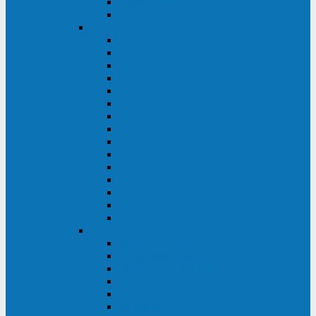
Galaxy 300
Back-UPS
General Electric
EP
VCL
LP31T
NP
Match
ML
TLE
SG
VH
VCO
LP11
GT
Site Pro
LP33
LP31
Systeme Electric
Smart-Save Online SRT (SRTSE)
Smart-Save Online SRV (SRVSE)
Smart-Save SMT (SMTSE)
Back-Save BV (BVSE)
Excelente VX
Excelente VL