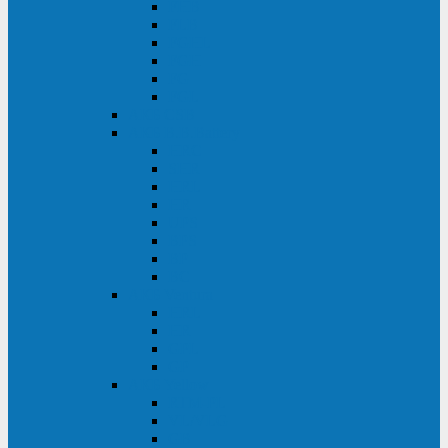
FHB
FLB
FGHL
FGH
FG
FGL
АКБ CSB
АКБ B.B.Battery
HRC
SHR
HRL
HR
UPS
BPS
BP
BC
АКБ Ventura
HRL
HR
GPL
GP
АКБ Yellow
RTM-PL
VL/VLG
GB