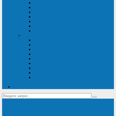
Диагностика дизель-генераторов
Производство дизельных электростанций
Сервис ДЭС
Установка и монтаж ДГУ
Пусконаладка ДГУ
Ремонт дизельных генераторов
Техническое обслуживание ДГУ
ИБП
Диагностика ИБП
Техническое обслуживание ИБП
Ремонт ИБП
Монтаж, шефмонтаж и пусконаладка
Ремонт ИБП APC
Ремонт ИБП Eaton
Ремонт ИБП Delta Electronics
Ремонт ИБП Riello
Техническое обслуживание и сервис ИБП
Legrand
Контакты
Поставка ИБП Eaton и Riello
Санкт-Петербург
info@en-kom.ru
8 (800) 511-70-94
+7 (812) 677-14-41
Перезвоните мне