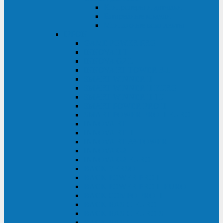
Контролеры и датчики
Батарейные модули
Монтажные комплекты
IPPON
GAME POWER PRO
INNOVA II T
INNOVA G2 L
INNOVA RT TOWER 3-1
SMART WINNER II
SMART WINNER II EURO
SMART WINNER II 1U
SMART POWER PRO II
SMART POWER PRO II EURO
INNOVA RT
INNOVA RT II
INNOVA RT 33 TOWER
INNOVA G2
INNOVA G2 EURO
BACK VERSO
BACK POWER PRO II
BACK POWER PRO II EURO
BACK COMFO PRO II
BACK BASIC EURO
BACK BASIC EURO S
BACK BASIC