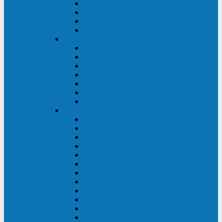
BRICs LCD
BU
BS
EXP
Сайбер Электро
ЭКСПЕРТ XL
ПАТРИОТ
ЛЕГИОН-3Ф-C
ЛЕГИОН-3Ф
ЭКСПЕРТ ПЛЮС
ЭКСПЕРТ
ПИЛОТ
INVT
INVT RM 40-500 кВА
INVT RM200/20
INVT RM060/20B
INVT RM 25-600 кВА
INVT RM 25-200 кВА
INVT RM 10-90 кВА
INVT HR33
INVT HT33
INVT BU
INVT HR11
INVT HT31
INVT HT11