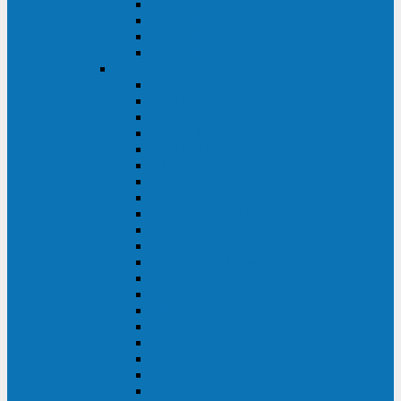
Excelente VM
Uniprom 3L
Uniprom 3M
Uniprom 3S
CyberPower
CPS (600-7500ВА)
SMP (350-750ВА)
HSTP3T (3:3)
SM/SMX (3:3)
OLS (3:1)
RT33 (3 фазы)
Online S (ECO)
Online S (Advanced)
Online S (Premium)
Online (OL)
Online (High-Density)
Professional Rackmount (PR RT)
Professional Tower (PR)
PLT
Office Rackmount (OR)
PFC Sinewave (CP)
Value Pro
Value SOHO
Value
UT