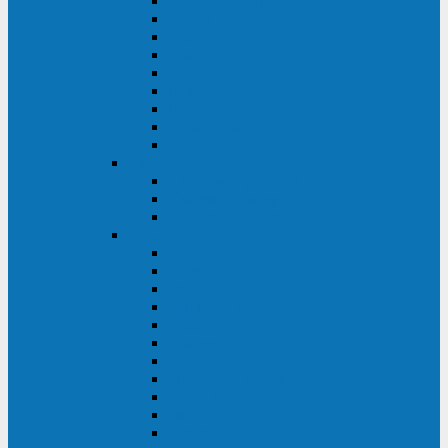
Master Industrial
Master HP
Master HP UL
Master HE
Master FC400
iPlug
iDialog
iDialog Rack
Sentinel Pro
Импульс
Импульс Фристайл
Импульс Боксер
Импульс Модуль
APC
Easy UPS 3S
Easy UPS 3M
Smart-UPS VT
Symmetra PX
Galaxy 3500
Galaxy 5500
Galaxy 7000
Smart-UPS On-Line
Back-UPS Pro
Smart-UPS
Symmetra