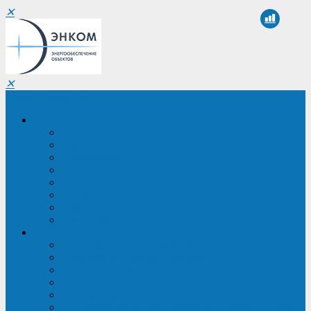
✕
✕
Санкт-Петербург
Компания
О компании
Реквизиты
Сертификаты
Партнеры
Проекты
Отзывы
Новости
Вакансии
Услуги
ИБП в реестре Минпромторга
Регистрация и защита проекта
Подбор аналогов ИБП
Подбор ИБП
Импортозамещение ИБП
Обследование систем электроснабжения объекта