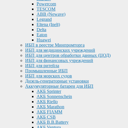
Powercom
TESCOM
ABB (Newave)
Legrand
Eltena (Inelt)
Delta
Eaton
Huawei
ИБП в реестре Минпромторга
ИБП для медицинских учреждений
ИБП для центров обработки данных (ЦОД)
ИБП для финансовых учреждений
ИБП для ритейла
Промышленные ИБП
ИБП для морских судов
Дизель-генераторные установки
Аккумуляторные батареи для ИБП
АКБ Sprinter
АКБ Sonnenschein
АКБ Riello
АКБ Marathon
АКБ FIAMM
АКБ CSB
АКБ B.B.Battery
АКБ Ventura