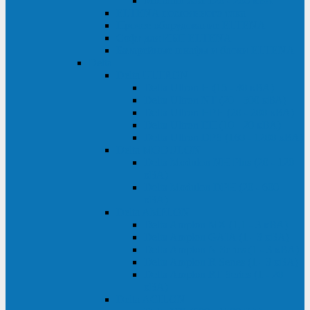
Monolith XM 120 - 200 кВА
ELTENA постоянного тока
Прочее оборудование ELTENA
Софт для ИБП ELTENA
Батарейные шкафы и блоки ELTENA
Delta
Delta ULTRON
Delta Ultron H (15 - 30 кВА)
Delta Ultron NT (20 - 500 кВА)
Delta Ultron HPH (20 - 200 кВА)
Delta Ultron EH (10 - 20 кВА)
Delta Ultron DPS (160 - 1200 кВА)
Delta MODULON
Delta Modulon NH Plus (20 - 120
кВА)
Delta Modulon DPH (20 - 600
кВА)
Delta AMPLON
Delta Amplon MX (1,1 - 3 кВА)
Delta Amplon GAIA (1 - 3 кВА)
Delta Amplon N Series (1 - 3 кВА)
Delta Amplon R Series (1 - 3 кВА)
Delta Amplon RT Series (1 - 20
кВА)
Delta AGILON