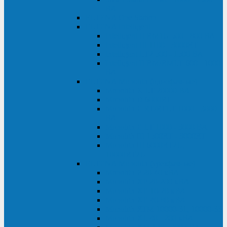
ВА
ELTENA One Station
ELTENA Intelligent
Intelligent II RM1U 500 - 800 ВА
Intelligent III 1100 - 3000RT
Intelligent LT2 500 - 1500 ВА
Intelligent II RM/RMLT 600 - 1000
ВА
ELTENA Monolith (однофазные)
Monolith K LT 20000 ВА
Monolith D 6000RT
Monolith E RT/RTLT 1000 - 3000
ВА
Monolith E LT 1000 - 3000 ВА
Monolith III 1500RT - 3000RT
Monolith III 6000RT2U,
10000RT2U
ELTENA Monolith (трехфазные)
Monolith F 20-40 кВА
Monolith XF 20-200 кВА
Monolith ХE 10-20 кВА
Monolith ХE 40-80 кВА
Monolith RTM 10000-31, 10000-33
Monolith XL 40 - 200 кВА