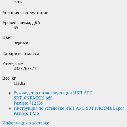
есть
Условия эксплуатации
Уровень шума, дБА
55
Цвет
черный
Габариты и масса
Размер, мм
432x263x715
Вес, кг
111.82
Руководство по эксплуатации ИБП APC
SRT10KRMXLI.pdf
Размер: 712 Кб
Инструкция по установке ИБП APC SRT10KRMXLI.pdf
Размер: 1 Мб
Информация о доставке