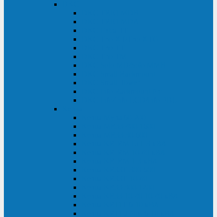
DKC
DKC TRIO MDB
DKC TRIO MDA
DKC Extra TT
DKC Trio XT/Trio XTG
DKC Trio TT
DKC Trio TM
DKC Solo MD/Solo MMB
DKC Small Rackmount
DKC Small Tower
DKC Info Rackmount Pro
DKC Info/Info LCD/Info PDU
Kehua
Kehua Myria 60-200
Kehua MR33 400-1600
Kehua MR33 30-600
Kehua KR-RM Li 1-3 кВА
Kehua KR-RM 10-40 кВА
Kehua KR-RM 1-3 кВА
Kehua KR33T 300-600
Kehua KR33T 10-40
Kehua KR33 300-1200
Kehua KR33 10-40 10-40 кВА
Kehua KR11T 6-10 кВА
Kehua KR11-J Plus 6-10 кВА