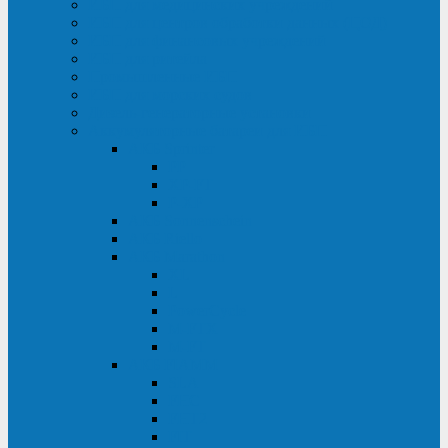
ИБП для медицинских учреждений
ИБП для центров обработки данных (ЦОД)
ИБП для финансовых учреждений
ИБП для ритейла
Промышленные ИБП
ИБП для морских судов
Дизель-генераторные установки
Аккумуляторные батареи для ИБП
АКБ Sprinter
PP
XP-FT
P-XP
АКБ Sonnenschein
АКБ Riello
АКБ Marathon
XL
L
PowerCycle
M-FTX
M-FT
АКБ FIAMM
SLA
FHC
FHT2
FIT