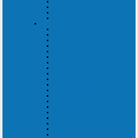
Excelente VM
Uniprom 3L
Uniprom 3M
Uniprom 3S
CyberPower
CPS (600-7500ВА)
SMP (350-750ВА)
HSTP3T (3:3)
SM/SMX (3:3)
OLS (3:1)
RT33 (3 фазы)
Online S (ECO)
Online S (Advanced)
Online S (Premium)
Online (OL)
Online (High-Density)
Professional Rackmount (PR RT)
Professional Tower (PR)
PLT
Office Rackmount (OR)
PFC Sinewave (CP)
Value Pro
Value SOHO
Value
UT