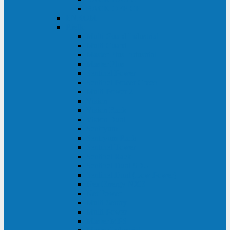
BACK OFFICE
ENKOM
Riello
Multi Guard Industrial
Multi Guard
Master Plus Industrial
Master Plus
Sentinel Power
Sentinel Power Green
Multi Power 2
Vision
Vision Rack
Vision Dual
Sentryum
Sentryum Rack
Sentinel Tower
Sentinel Rack
Sentinel Dual SDU
Sentinel Dual (Low Power)
NextEnergy NXE
Net Power
Multi Sentry
Multi Power
Master MPS