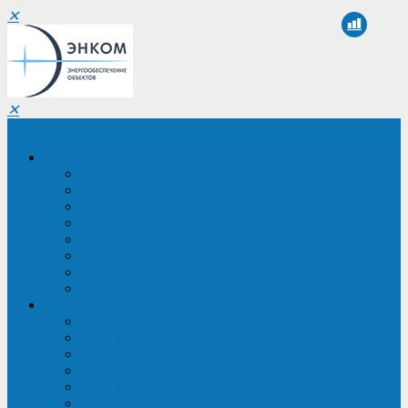
✕
✕
Санкт-Петербург
Компания
О компании
Реквизиты
Сертификаты
Партнеры
Проекты
Отзывы
Новости
Вакансии
Услуги
ИБП в реестре Минпромторга
Регистрация и защита проекта
Подбор аналогов ИБП
Подбор ИБП
Импортозамещение ИБП
Обследование систем электроснабжения объекта