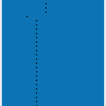
Контролеры и датчики
Батарейные модули
Монтажные комплекты
IPPON
GAME POWER PRO
INNOVA II T
INNOVA G2 L
INNOVA RT TOWER 3-1
SMART WINNER II
SMART WINNER II EURO
SMART WINNER II 1U
SMART POWER PRO II
SMART POWER PRO II EURO
INNOVA RT
INNOVA RT II
INNOVA RT 33 TOWER
INNOVA G2
INNOVA G2 EURO
BACK VERSO
BACK POWER PRO II
BACK POWER PRO II EURO
BACK COMFO PRO II
BACK BASIC EURO
BACK BASIC EURO S
BACK BASIC