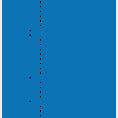
FHB
FLB
FGHL
FGH
FG
FGL
АКБ CSB
АКБ B.B.Battery
HRC
SHR
HRL
HR
UPS
BPS
BP
BC
АКБ Ventura
HRL
HR
GPL
GP
АКБ Yellow
RTM-PL
VL/VLG
GB