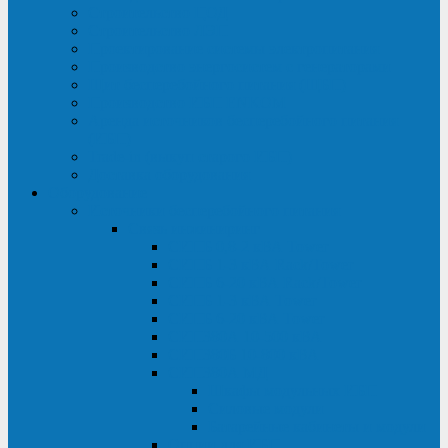
Строительство ЦОД
Строительство ЛЭП
Проектирование системы электропитания
Производство энергосистем с генераторами
Щит бесперебойного питания (ЩБП)
Производство ИБП ENKOМ
Аренда источников бесперебойного питания
(ИБП)
Trade-in (выкуп старого ИБП)
Доставка оборудования
Оборудование
Источники бесперебойного питания
Связь инжиниринг
СИПБ 0,8-2 кВА Tower
СИПБ 1-3 кВА Rack/Tower
СИПБ 6-20 кВА Rack/Tower
СИПБ 1-3 кВА Tower
СИПБ 6-20 кВА Tower
СИП380А 10-500 кВА
СИП380Б 10-800 кВА
СИП380А МД
Шкафы модульных ИБП
Силовые модули
Батарейные кабинеты и модули
Опции для ИБП