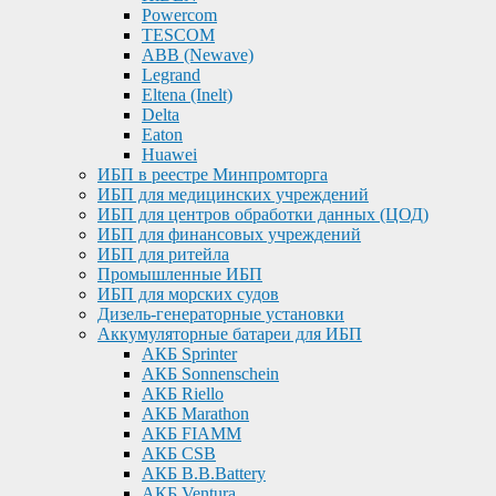
Powercom
TESCOM
ABB (Newave)
Legrand
Eltena (Inelt)
Delta
Eaton
Huawei
ИБП в реестре Минпромторга
ИБП для медицинских учреждений
ИБП для центров обработки данных (ЦОД)
ИБП для финансовых учреждений
ИБП для ритейла
Промышленные ИБП
ИБП для морских судов
Дизель-генераторные установки
Аккумуляторные батареи для ИБП
АКБ Sprinter
АКБ Sonnenschein
АКБ Riello
АКБ Marathon
АКБ FIAMM
АКБ CSB
АКБ B.B.Battery
АКБ Ventura