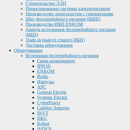
Строительство ЛЭП
Проектирование системы электропитания
Производство энергосистем с генераторами
Щит бесперебойного питания (ЩБП)
Производство ИБП ENKOМ
Аренда источников бесперебойного питания
(ИБП)
Trade-in (выкуп старого ИБП)
Доставка оборудования
Оборудование
Источники бесперебойного питания
Связь инжиниринг
IPPON
ENKOM
Riello
Импульс
APC
General Electric
Systeme Electric
CyberPower
Сайбер Электро
INVT
DKC
Kehua
HiDEN