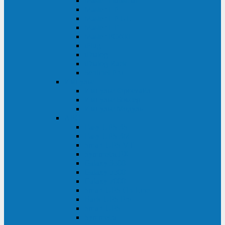
Master Industrial
Master HP
Master HP UL
Master HE
Master FC400
iPlug
iDialog
iDialog Rack
Sentinel Pro
Импульс
Импульс Фристайл
Импульс Боксер
Импульс Модуль
APC
Easy UPS 3S
Easy UPS 3M
Smart-UPS VT
Symmetra PX
Galaxy 3500
Galaxy 5500
Galaxy 7000
Smart-UPS On-Line
Back-UPS Pro
Smart-UPS
Symmetra