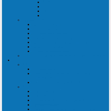
ABF
AB
HRL-W
HR / HRL
Опции для ИБП
Распределители питания (PDU)
Модули байпаса
Батарейные кабинеты
Монтажные комплекты
Карты управления и датчики контроля
Батарейные модули
Кабели и переходники
Запасные части, инструменты и принадлежности
Сервис-центр
АКБ
Обслуживание АКБ
Контрольно-тренировочный цикл
аккумуляторных батарей
Замена аккумуляторов в ИБП
ДГУ
Модернизация ДГУ
Мониторинг ДГУ
Испытание ДГУ под нагрузкой
Проектирование ДГУ
Поставка дизельных электростанций