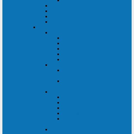
Monolith XM 120 - 200 кВА
ELTENA постоянного тока
Прочее оборудование ELTENA
Софт для ИБП ELTENA
Батарейные шкафы и блоки ELTENA
Delta
Delta ULTRON
Delta Ultron H (15 - 30 кВА)
Delta Ultron NT (20 - 500 кВА)
Delta Ultron HPH (20 - 200 кВА)
Delta Ultron EH (10 - 20 кВА)
Delta Ultron DPS (160 - 1200 кВА)
Delta MODULON
Delta Modulon NH Plus (20 - 120
кВА)
Delta Modulon DPH (20 - 600
кВА)
Delta AMPLON
Delta Amplon MX (1,1 - 3 кВА)
Delta Amplon GAIA (1 - 3 кВА)
Delta Amplon N Series (1 - 3 кВА)
Delta Amplon R Series (1 - 3 кВА)
Delta Amplon RT Series (1 - 20
кВА)
Delta AGILON