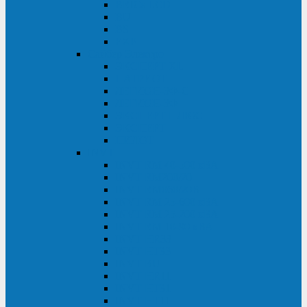
BRICs LCD
BU
BS
EXP
Сайбер Электро
ЭКСПЕРТ XL
ПАТРИОТ
ЛЕГИОН-3Ф-C
ЛЕГИОН-3Ф
ЭКСПЕРТ ПЛЮС
ЭКСПЕРТ
ПИЛОТ
INVT
INVT RM 40-500 кВА
INVT RM200/20
INVT RM060/20B
INVT RM 25-600 кВА
INVT RM 25-200 кВА
INVT RM 10-90 кВА
INVT HR33
INVT HT33
INVT BU
INVT HR11
INVT HT31
INVT HT11