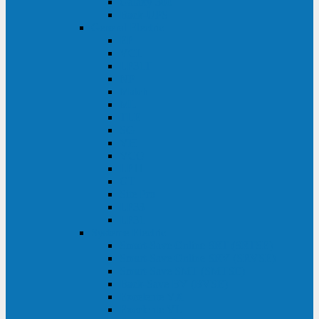
Galaxy 300
Back-UPS
General Electric
EP
VCL
LP31T
NP
Match
ML
TLE
SG
VH
VCO
LP11
GT
Site Pro
LP33
LP31
Systeme Electric
Smart-Save Online SRT (SRTSE)
Smart-Save Online SRV (SRVSE)
Smart-Save SMT (SMTSE)
Back-Save BV (BVSE)
Excelente VX
Excelente VL