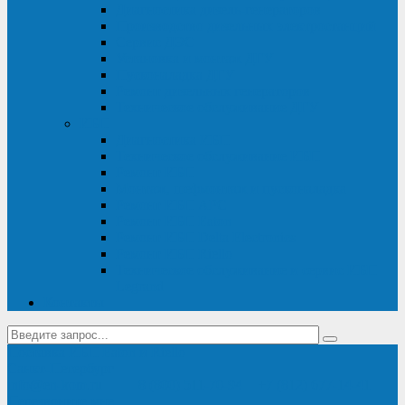
Диагностика дизель-генераторов
Производство дизельных электростанций
Сервис ДЭС
Установка и монтаж ДГУ
Пусконаладка ДГУ
Ремонт дизельных генераторов
Техническое обслуживание ДГУ
ИБП
Диагностика ИБП
Техническое обслуживание ИБП
Ремонт ИБП
Монтаж, шефмонтаж и пусконаладка
Ремонт ИБП APC
Ремонт ИБП Eaton
Ремонт ИБП Delta Electronics
Ремонт ИБП Riello
Техническое обслуживание и сервис ИБП
Legrand
Контакты
Поставка ИБП Eaton и Riello
Санкт-Петербург
info@en-kom.ru
8 (800) 511-70-94
+7 (812) 677-14-41
Перезвоните мне