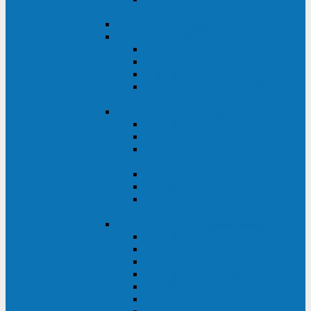
ВА
ELTENA One Station
ELTENA Intelligent
Intelligent II RM1U 500 - 800 ВА
Intelligent III 1100 - 3000RT
Intelligent LT2 500 - 1500 ВА
Intelligent II RM/RMLT 600 - 1000
ВА
ELTENA Monolith (однофазные)
Monolith K LT 20000 ВА
Monolith D 6000RT
Monolith E RT/RTLT 1000 - 3000
ВА
Monolith E LT 1000 - 3000 ВА
Monolith III 1500RT - 3000RT
Monolith III 6000RT2U,
10000RT2U
ELTENA Monolith (трехфазные)
Monolith F 20-40 кВА
Monolith XF 20-200 кВА
Monolith ХE 10-20 кВА
Monolith ХE 40-80 кВА
Monolith RTM 10000-31, 10000-33
Monolith XL 40 - 200 кВА