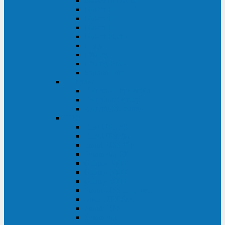
Master Industrial
Master HP
Master HP UL
Master HE
Master FC400
iPlug
iDialog
iDialog Rack
Sentinel Pro
Импульс
Импульс Фристайл
Импульс Боксер
Импульс Модуль
APC
Easy UPS 3S
Easy UPS 3M
Smart-UPS VT
Symmetra PX
Galaxy 3500
Galaxy 5500
Galaxy 7000
Smart-UPS On-Line
Back-UPS Pro
Smart-UPS
Symmetra