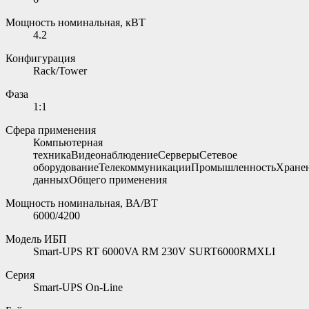
Мощность номинальная, кВТ
4.2
Конфигурация
Rack/Tower
Фаза
1:1
Сфера применения
Компьютерная
техникаВидеонаблюдениеСерверыСетевое
оборудованиеТелекоммуникацииПромышленностьХране
данныхОбщего применения
Мощность номинальная, ВА/ВТ
6000/4200
Модель ИБП
Smart-UPS RT 6000VA RM 230V SURT6000RMXLI
Серия
Smart-UPS On-Line