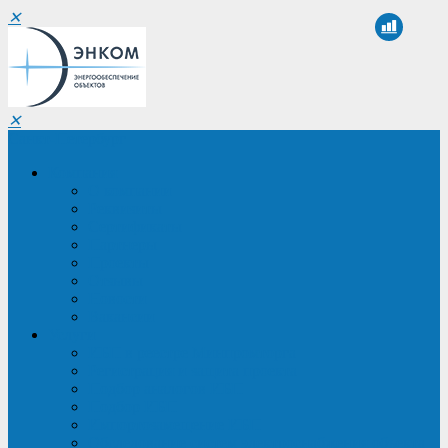
✕
✕
Санкт-Петербург
Компания
О компании
Реквизиты
Сертификаты
Партнеры
Проекты
Отзывы
Новости
Вакансии
Услуги
ИБП в реестре Минпромторга
Регистрация и защита проекта
Подбор аналогов ИБП
Подбор ИБП
Импортозамещение ИБП
Обследование систем электроснабжения объекта