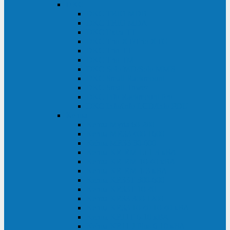
DKC
DKC TRIO MDB
DKC TRIO MDA
DKC Extra TT
DKC Trio XT/Trio XTG
DKC Trio TT
DKC Trio TM
DKC Solo MD/Solo MMB
DKC Small Rackmount
DKC Small Tower
DKC Info Rackmount Pro
DKC Info/Info LCD/Info PDU
Kehua
Kehua Myria 60-200
Kehua MR33 400-1600
Kehua MR33 30-600
Kehua KR-RM Li 1-3 кВА
Kehua KR-RM 10-40 кВА
Kehua KR-RM 1-3 кВА
Kehua KR33T 300-600
Kehua KR33T 10-40
Kehua KR33 300-1200
Kehua KR33 10-40 10-40 кВА
Kehua KR11T 6-10 кВА
Kehua KR11-J Plus 6-10 кВА