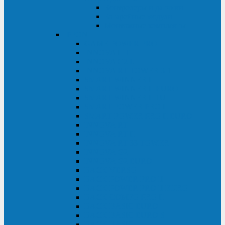
Контролеры и датчики
Батарейные модули
Монтажные комплекты
IPPON
GAME POWER PRO
INNOVA II T
INNOVA G2 L
INNOVA RT TOWER 3-1
SMART WINNER II
SMART WINNER II EURO
SMART WINNER II 1U
SMART POWER PRO II
SMART POWER PRO II EURO
INNOVA RT
INNOVA RT II
INNOVA RT 33 TOWER
INNOVA G2
INNOVA G2 EURO
BACK VERSO
BACK POWER PRO II
BACK POWER PRO II EURO
BACK COMFO PRO II
BACK BASIC EURO
BACK BASIC EURO S
BACK BASIC