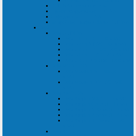
Monolith XM 120 - 200 кВА
ELTENA постоянного тока
Прочее оборудование ELTENA
Софт для ИБП ELTENA
Батарейные шкафы и блоки ELTENA
Delta
Delta ULTRON
Delta Ultron H (15 - 30 кВА)
Delta Ultron NT (20 - 500 кВА)
Delta Ultron HPH (20 - 200 кВА)
Delta Ultron EH (10 - 20 кВА)
Delta Ultron DPS (160 - 1200 кВА)
Delta MODULON
Delta Modulon NH Plus (20 - 120
кВА)
Delta Modulon DPH (20 - 600
кВА)
Delta AMPLON
Delta Amplon MX (1,1 - 3 кВА)
Delta Amplon GAIA (1 - 3 кВА)
Delta Amplon N Series (1 - 3 кВА)
Delta Amplon R Series (1 - 3 кВА)
Delta Amplon RT Series (1 - 20
кВА)
Delta AGILON