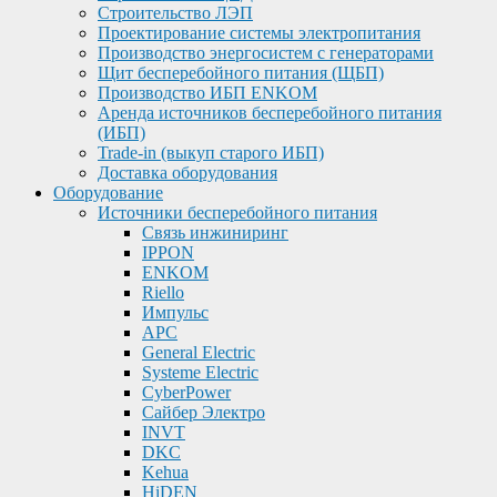
Строительство ЛЭП
Проектирование системы электропитания
Производство энергосистем с генераторами
Щит бесперебойного питания (ЩБП)
Производство ИБП ENKOМ
Аренда источников бесперебойного питания
(ИБП)
Trade-in (выкуп старого ИБП)
Доставка оборудования
Оборудование
Источники бесперебойного питания
Связь инжиниринг
IPPON
ENKOM
Riello
Импульс
APC
General Electric
Systeme Electric
CyberPower
Сайбер Электро
INVT
DKC
Kehua
HiDEN