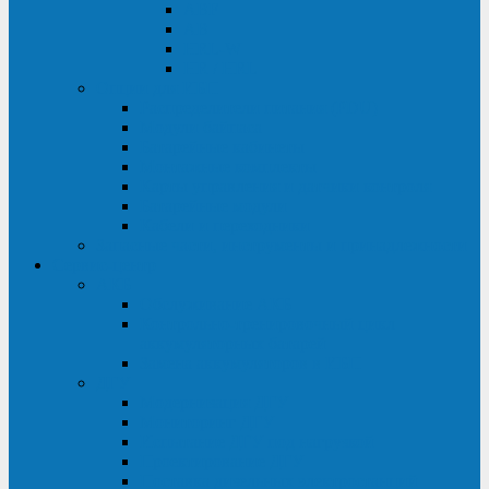
ABF
AB
HRL-W
HR / HRL
Опции для ИБП
Распределители питания (PDU)
Модули байпаса
Батарейные кабинеты
Монтажные комплекты
Карты управления и датчики контроля
Батарейные модули
Кабели и переходники
Запасные части, инструменты и принадлежности
Сервис-центр
АКБ
Обслуживание АКБ
Контрольно-тренировочный цикл
аккумуляторных батарей
Замена аккумуляторов в ИБП
ДГУ
Модернизация ДГУ
Мониторинг ДГУ
Испытание ДГУ под нагрузкой
Проектирование ДГУ
Поставка дизельных электростанций