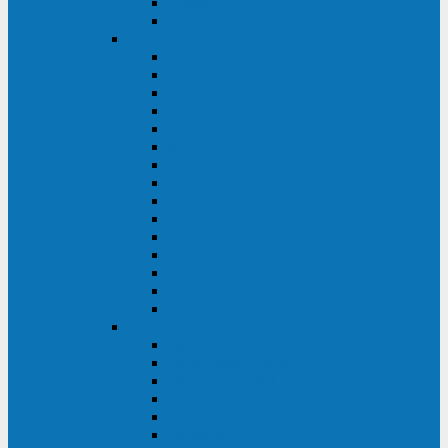
Galaxy 300
Back-UPS
General Electric
EP
VCL
LP31T
NP
Match
ML
TLE
SG
VH
VCO
LP11
GT
Site Pro
LP33
LP31
Systeme Electric
Smart-Save Online SRT (SRTSE)
Smart-Save Online SRV (SRVSE)
Smart-Save SMT (SMTSE)
Back-Save BV (BVSE)
Excelente VX
Excelente VL