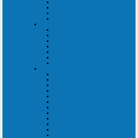
BRICs LCD
BU
BS
EXP
Сайбер Электро
ЭКСПЕРТ XL
ПАТРИОТ
ЛЕГИОН-3Ф-C
ЛЕГИОН-3Ф
ЭКСПЕРТ ПЛЮС
ЭКСПЕРТ
ПИЛОТ
INVT
INVT RM 40-500 кВА
INVT RM200/20
INVT RM060/20B
INVT RM 25-600 кВА
INVT RM 25-200 кВА
INVT RM 10-90 кВА
INVT HR33
INVT HT33
INVT BU
INVT HR11
INVT HT31
INVT HT11