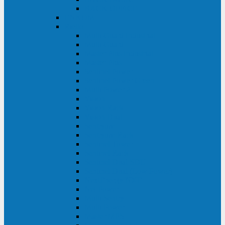
BACK OFFICE
ENKOM
Riello
Multi Guard Industrial
Multi Guard
Master Plus Industrial
Master Plus
Sentinel Power
Sentinel Power Green
Multi Power 2
Vision
Vision Rack
Vision Dual
Sentryum
Sentryum Rack
Sentinel Tower
Sentinel Rack
Sentinel Dual SDU
Sentinel Dual (Low Power)
NextEnergy NXE
Net Power
Multi Sentry
Multi Power
Master MPS