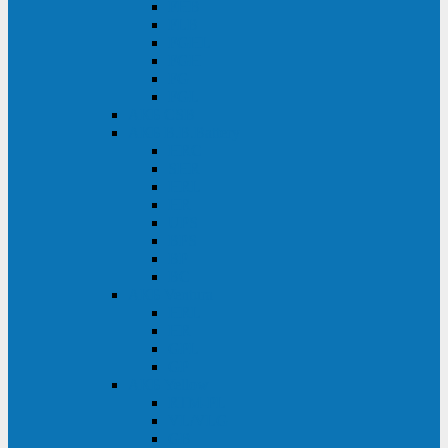
FHB
FLB
FGHL
FGH
FG
FGL
АКБ CSB
АКБ B.B.Battery
HRC
SHR
HRL
HR
UPS
BPS
BP
BC
АКБ Ventura
HRL
HR
GPL
GP
АКБ Yellow
RTM-PL
VL/VLG
GB