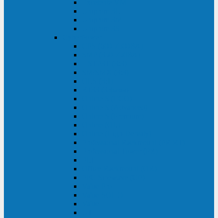
Excelente VM
Uniprom 3L
Uniprom 3M
Uniprom 3S
CyberPower
CPS (600-7500ВА)
SMP (350-750ВА)
HSTP3T (3:3)
SM/SMX (3:3)
OLS (3:1)
RT33 (3 фазы)
Online S (ECO)
Online S (Advanced)
Online S (Premium)
Online (OL)
Online (High-Density)
Professional Rackmount (PR RT)
Professional Tower (PR)
PLT
Office Rackmount (OR)
PFC Sinewave (CP)
Value Pro
Value SOHO
Value
UT