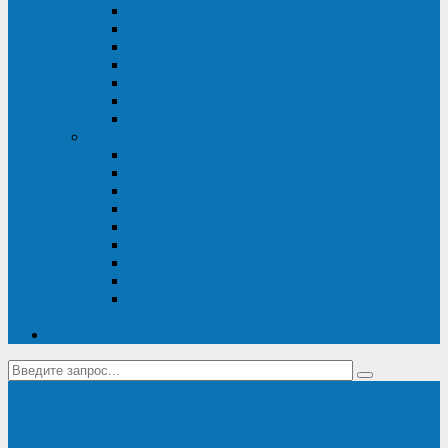
Диагностика дизель-генераторов
Производство дизельных электростанций
Сервис ДЭС
Установка и монтаж ДГУ
Пусконаладка ДГУ
Ремонт дизельных генераторов
Техническое обслуживание ДГУ
ИБП
Диагностика ИБП
Техническое обслуживание ИБП
Ремонт ИБП
Монтаж, шефмонтаж и пусконаладка
Ремонт ИБП APC
Ремонт ИБП Eaton
Ремонт ИБП Delta Electronics
Ремонт ИБП Riello
Техническое обслуживание и сервис ИБП
Legrand
Контакты
Поставка ИБП Eaton и Riello
Санкт-Петербург
info@en-kom.ru
8 (800) 511-70-94
+7 (812) 677-14-41
Перезвоните мне