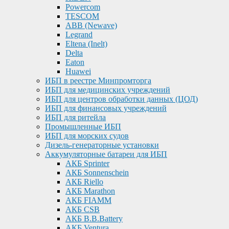
Powercom
TESCOM
ABB (Newave)
Legrand
Eltena (Inelt)
Delta
Eaton
Huawei
ИБП в реестре Минпромторга
ИБП для медицинских учреждений
ИБП для центров обработки данных (ЦОД)
ИБП для финансовых учреждений
ИБП для ритейла
Промышленные ИБП
ИБП для морских судов
Дизель-генераторные установки
Аккумуляторные батареи для ИБП
АКБ Sprinter
АКБ Sonnenschein
АКБ Riello
АКБ Marathon
АКБ FIAMM
АКБ CSB
АКБ B.B.Battery
АКБ Ventura