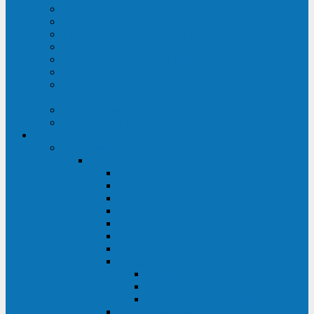
Строительство ЦОД
Строительство ЛЭП
Проектирование системы электропитания
Производство энергосистем с генераторами
Щит бесперебойного питания (ЩБП)
Производство ИБП ENKOМ
Аренда источников бесперебойного питания
(ИБП)
Trade-in (выкуп старого ИБП)
Доставка оборудования
Оборудование
Источники бесперебойного питания
Связь инжиниринг
СИПБ 0,8-2 кВА Tower
СИПБ 1-3 кВА Rack/Tower
СИПБ 6-20 кВА Rack/Tower
СИПБ 1-3 кВА Tower
СИПБ 6-20 кВА Tower
СИП380А 10-500 кВА
СИП380Б 10-800 кВА
СИП380А МД
Шкафы модульных ИБП
Силовые модули
Батарейные кабинеты и модули
Опции для ИБП