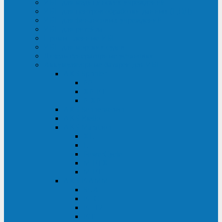
ИБП для медицинских учреждений
ИБП для центров обработки данных (ЦОД)
ИБП для финансовых учреждений
ИБП для ритейла
Промышленные ИБП
ИБП для морских судов
Дизель-генераторные установки
Аккумуляторные батареи для ИБП
АКБ Sprinter
PP
XP-FT
P-XP
АКБ Sonnenschein
АКБ Riello
АКБ Marathon
XL
L
PowerCycle
M-FTX
M-FT
АКБ FIAMM
SLA
FHC
FHT2
FIT