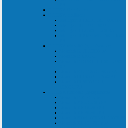
ВА
ELTENA One Station
ELTENA Intelligent
Intelligent II RM1U 500 - 800 ВА
Intelligent III 1100 - 3000RT
Intelligent LT2 500 - 1500 ВА
Intelligent II RM/RMLT 600 - 1000
ВА
ELTENA Monolith (однофазные)
Monolith K LT 20000 ВА
Monolith D 6000RT
Monolith E RT/RTLT 1000 - 3000
ВА
Monolith E LT 1000 - 3000 ВА
Monolith III 1500RT - 3000RT
Monolith III 6000RT2U,
10000RT2U
ELTENA Monolith (трехфазные)
Monolith F 20-40 кВА
Monolith XF 20-200 кВА
Monolith ХE 10-20 кВА
Monolith ХE 40-80 кВА
Monolith RTM 10000-31, 10000-33
Monolith XL 40 - 200 кВА