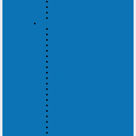
Excelente VM
Uniprom 3L
Uniprom 3M
Uniprom 3S
CyberPower
CPS (600-7500ВА)
SMP (350-750ВА)
HSTP3T (3:3)
SM/SMX (3:3)
OLS (3:1)
RT33 (3 фазы)
Online S (ECO)
Online S (Advanced)
Online S (Premium)
Online (OL)
Online (High-Density)
Professional Rackmount (PR RT)
Professional Tower (PR)
PLT
Office Rackmount (OR)
PFC Sinewave (CP)
Value Pro
Value SOHO
Value
UT