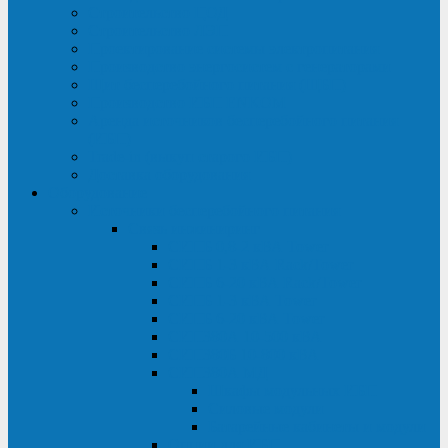
Строительство ЦОД
Строительство ЛЭП
Проектирование системы электропитания
Производство энергосистем с генераторами
Щит бесперебойного питания (ЩБП)
Производство ИБП ENKOМ
Аренда источников бесперебойного питания
(ИБП)
Trade-in (выкуп старого ИБП)
Доставка оборудования
Оборудование
Источники бесперебойного питания
Связь инжиниринг
СИПБ 0,8-2 кВА Tower
СИПБ 1-3 кВА Rack/Tower
СИПБ 6-20 кВА Rack/Tower
СИПБ 1-3 кВА Tower
СИПБ 6-20 кВА Tower
СИП380А 10-500 кВА
СИП380Б 10-800 кВА
СИП380А МД
Шкафы модульных ИБП
Силовые модули
Батарейные кабинеты и модули
Опции для ИБП