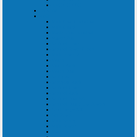
BACK OFFICE
ENKOM
Riello
Multi Guard Industrial
Multi Guard
Master Plus Industrial
Master Plus
Sentinel Power
Sentinel Power Green
Multi Power 2
Vision
Vision Rack
Vision Dual
Sentryum
Sentryum Rack
Sentinel Tower
Sentinel Rack
Sentinel Dual SDU
Sentinel Dual (Low Power)
NextEnergy NXE
Net Power
Multi Sentry
Multi Power
Master MPS