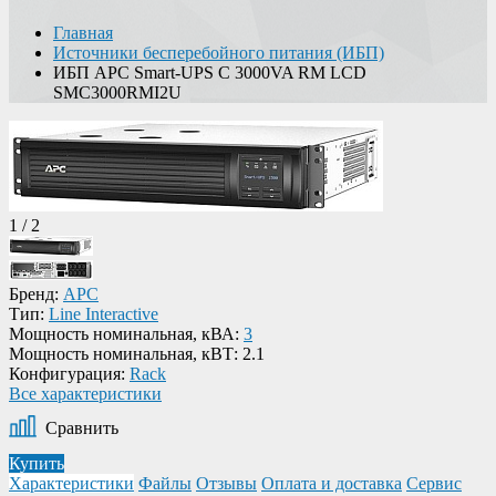
Главная
Источники бесперебойного питания (ИБП)
ИБП APC Smart-UPS C 3000VA RM LCD
SMC3000RMI2U
1
/
2
Бренд:
APC
Тип:
Line Interactive
Мощность номинальная, кВА:
3
Мощность номинальная, кВТ:
2.1
Конфигурация:
Rack
Все характеристики
Сравнить
Купить
Характеристики
Файлы
Отзывы
Оплата и доставка
Сервис