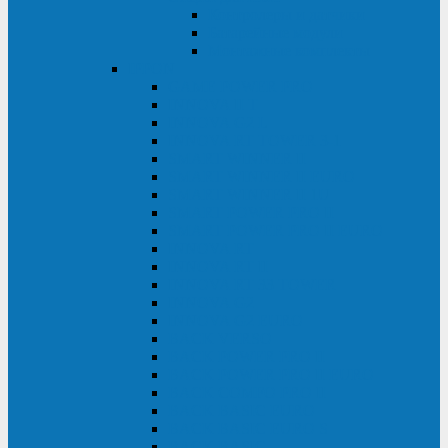
Контролеры и датчики
Батарейные модули
Монтажные комплекты
IPPON
GAME POWER PRO
INNOVA II T
INNOVA G2 L
INNOVA RT TOWER 3-1
SMART WINNER II
SMART WINNER II EURO
SMART WINNER II 1U
SMART POWER PRO II
SMART POWER PRO II EURO
INNOVA RT
INNOVA RT II
INNOVA RT 33 TOWER
INNOVA G2
INNOVA G2 EURO
BACK VERSO
BACK POWER PRO II
BACK POWER PRO II EURO
BACK COMFO PRO II
BACK BASIC EURO
BACK BASIC EURO S
BACK BASIC