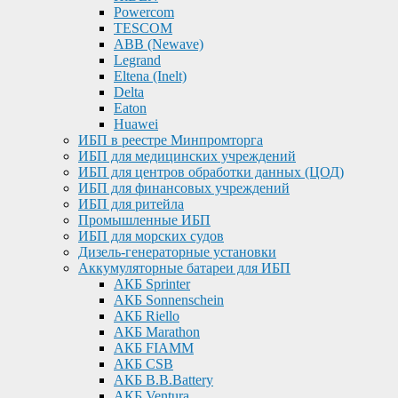
Powercom
TESCOM
ABB (Newave)
Legrand
Eltena (Inelt)
Delta
Eaton
Huawei
ИБП в реестре Минпромторга
ИБП для медицинских учреждений
ИБП для центров обработки данных (ЦОД)
ИБП для финансовых учреждений
ИБП для ритейла
Промышленные ИБП
ИБП для морских судов
Дизель-генераторные установки
Аккумуляторные батареи для ИБП
АКБ Sprinter
АКБ Sonnenschein
АКБ Riello
АКБ Marathon
АКБ FIAMM
АКБ CSB
АКБ B.B.Battery
АКБ Ventura