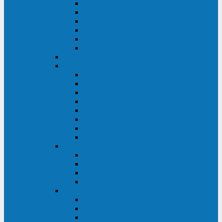
FHB
FLB
FGHL
FGH
FG
FGL
АКБ CSB
АКБ B.B.Battery
HRC
SHR
HRL
HR
UPS
BPS
BP
BC
АКБ Ventura
HRL
HR
GPL
GP
АКБ Yellow
RTM-PL
VL/VLG
GB