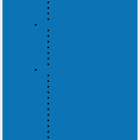
BRICs LCD
BU
BS
EXP
Сайбер Электро
ЭКСПЕРТ XL
ПАТРИОТ
ЛЕГИОН-3Ф-C
ЛЕГИОН-3Ф
ЭКСПЕРТ ПЛЮС
ЭКСПЕРТ
ПИЛОТ
INVT
INVT RM 40-500 кВА
INVT RM200/20
INVT RM060/20B
INVT RM 25-600 кВА
INVT RM 25-200 кВА
INVT RM 10-90 кВА
INVT HR33
INVT HT33
INVT BU
INVT HR11
INVT HT31
INVT HT11