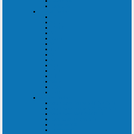
Galaxy 300
Back-UPS
General Electric
EP
VCL
LP31T
NP
Match
ML
TLE
SG
VH
VCO
LP11
GT
Site Pro
LP33
LP31
Systeme Electric
Smart-Save Online SRT (SRTSE)
Smart-Save Online SRV (SRVSE)
Smart-Save SMT (SMTSE)
Back-Save BV (BVSE)
Excelente VX
Excelente VL