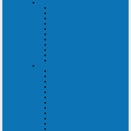
DKC
DKC TRIO MDB
DKC TRIO MDA
DKC Extra TT
DKC Trio XT/Trio XTG
DKC Trio TT
DKC Trio TM
DKC Solo MD/Solo MMB
DKC Small Rackmount
DKC Small Tower
DKC Info Rackmount Pro
DKC Info/Info LCD/Info PDU
Kehua
Kehua Myria 60-200
Kehua MR33 400-1600
Kehua MR33 30-600
Kehua KR-RM Li 1-3 кВА
Kehua KR-RM 10-40 кВА
Kehua KR-RM 1-3 кВА
Kehua KR33T 300-600
Kehua KR33T 10-40
Kehua KR33 300-1200
Kehua KR33 10-40 10-40 кВА
Kehua KR11T 6-10 кВА
Kehua KR11-J Plus 6-10 кВА