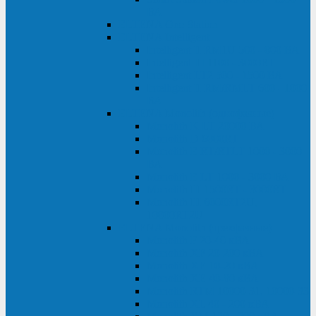
ВА
ELTENA One Station
ELTENA Intelligent
Intelligent II RM1U 500 - 800 ВА
Intelligent III 1100 - 3000RT
Intelligent LT2 500 - 1500 ВА
Intelligent II RM/RMLT 600 - 1000
ВА
ELTENA Monolith (однофазные)
Monolith K LT 20000 ВА
Monolith D 6000RT
Monolith E RT/RTLT 1000 - 3000
ВА
Monolith E LT 1000 - 3000 ВА
Monolith III 1500RT - 3000RT
Monolith III 6000RT2U,
10000RT2U
ELTENA Monolith (трехфазные)
Monolith F 20-40 кВА
Monolith XF 20-200 кВА
Monolith ХE 10-20 кВА
Monolith ХE 40-80 кВА
Monolith RTM 10000-31, 10000-33
Monolith XL 40 - 200 кВА