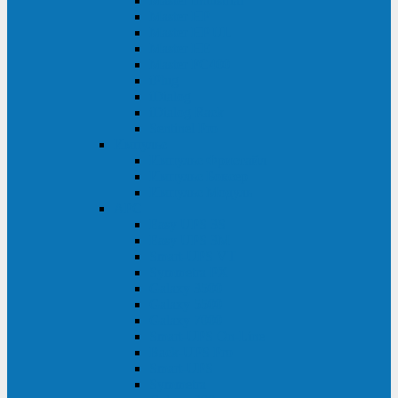
Master Industrial
Master HP
Master HP UL
Master HE
Master FC400
iPlug
iDialog
iDialog Rack
Sentinel Pro
Импульс
Импульс Фристайл
Импульс Боксер
Импульс Модуль
APC
Easy UPS 3S
Easy UPS 3M
Smart-UPS VT
Symmetra PX
Galaxy 3500
Galaxy 5500
Galaxy 7000
Smart-UPS On-Line
Back-UPS Pro
Smart-UPS
Symmetra