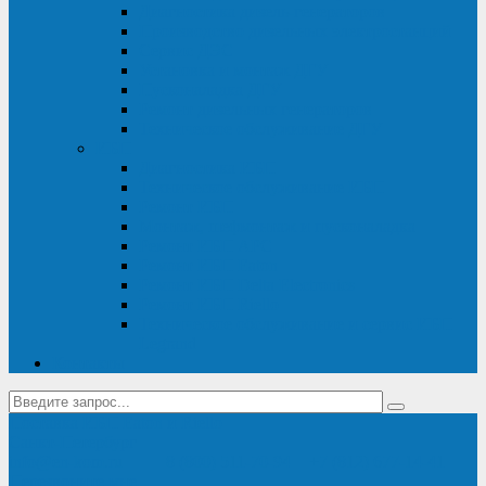
Диагностика дизель-генераторов
Производство дизельных электростанций
Сервис ДЭС
Установка и монтаж ДГУ
Пусконаладка ДГУ
Ремонт дизельных генераторов
Техническое обслуживание ДГУ
ИБП
Диагностика ИБП
Техническое обслуживание ИБП
Ремонт ИБП
Монтаж, шефмонтаж и пусконаладка
Ремонт ИБП APC
Ремонт ИБП Eaton
Ремонт ИБП Delta Electronics
Ремонт ИБП Riello
Техническое обслуживание и сервис ИБП
Legrand
Контакты
Поставка ИБП Eaton и Riello
Санкт-Петербург
info@en-kom.ru
8 (800) 511-70-94
+7 (812) 677-14-41
Перезвоните мне