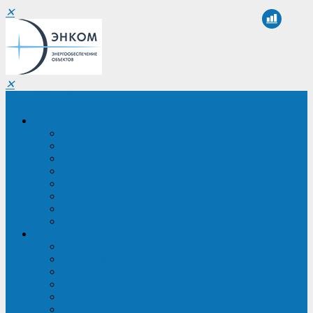
✕
✕
Санкт-Петербург
Компания
О компании
Реквизиты
Сертификаты
Партнеры
Проекты
Отзывы
Новости
Вакансии
Услуги
ИБП в реестре Минпромторга
Регистрация и защита проекта
Подбор аналогов ИБП
Подбор ИБП
Импортозамещение ИБП
Обследование систем электроснабжения объекта