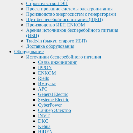
Строительство ЛЭП
Проектирование системы электропитания
Производство энергосистем с генераторами
Щит бесперебойного питания (ЩБП)
Производство ИБП ENKOМ
Аренда источников бесперебойного питания
(ИБП)
Trade-in (выкуп старого ИБП)
Доставка оборудования
Оборудование
Источники бесперебойного питания
Связь инжиниринг
IPPON
ENKOM
Riello
Импульс
APC
General Electric
Systeme Electric
CyberPower
Сайбер Электро
INVT
DKC
Kehua
HiDEN