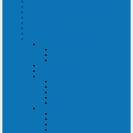
ИБП для медицинских учреждений
ИБП для центров обработки данных (ЦОД)
ИБП для финансовых учреждений
ИБП для ритейла
Промышленные ИБП
ИБП для морских судов
Дизель-генераторные установки
Аккумуляторные батареи для ИБП
АКБ Sprinter
PP
XP-FT
P-XP
АКБ Sonnenschein
АКБ Riello
АКБ Marathon
XL
L
PowerCycle
M-FTX
M-FT
АКБ FIAMM
SLA
FHC
FHT2
FIT