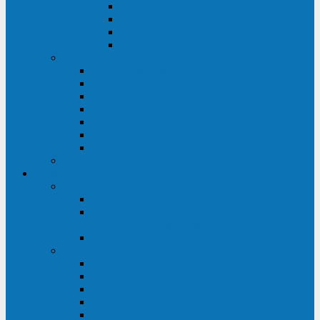
ABF
AB
HRL-W
HR / HRL
Опции для ИБП
Распределители питания (PDU)
Модули байпаса
Батарейные кабинеты
Монтажные комплекты
Карты управления и датчики контроля
Батарейные модули
Кабели и переходники
Запасные части, инструменты и принадлежности
Сервис-центр
АКБ
Обслуживание АКБ
Контрольно-тренировочный цикл
аккумуляторных батарей
Замена аккумуляторов в ИБП
ДГУ
Модернизация ДГУ
Мониторинг ДГУ
Испытание ДГУ под нагрузкой
Проектирование ДГУ
Поставка дизельных электростанций