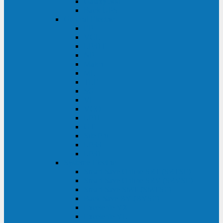
Galaxy 300
Back-UPS
General Electric
EP
VCL
LP31T
NP
Match
ML
TLE
SG
VH
VCO
LP11
GT
Site Pro
LP33
LP31
Systeme Electric
Smart-Save Online SRT (SRTSE)
Smart-Save Online SRV (SRVSE)
Smart-Save SMT (SMTSE)
Back-Save BV (BVSE)
Excelente VX
Excelente VL