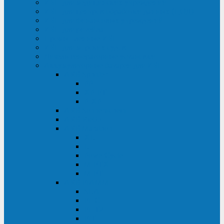
ИБП для медицинских учреждений
ИБП для центров обработки данных (ЦОД)
ИБП для финансовых учреждений
ИБП для ритейла
Промышленные ИБП
ИБП для морских судов
Дизель-генераторные установки
Аккумуляторные батареи для ИБП
АКБ Sprinter
PP
XP-FT
P-XP
АКБ Sonnenschein
АКБ Riello
АКБ Marathon
XL
L
PowerCycle
M-FTX
M-FT
АКБ FIAMM
SLA
FHC
FHT2
FIT