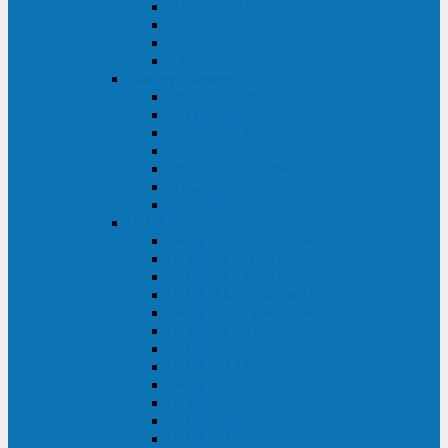
BRICs LCD
BU
BS
EXP
Сайбер Электро
ЭКСПЕРТ XL
ПАТРИОТ
ЛЕГИОН-3Ф-C
ЛЕГИОН-3Ф
ЭКСПЕРТ ПЛЮС
ЭКСПЕРТ
ПИЛОТ
INVT
INVT RM 40-500 кВА
INVT RM200/20
INVT RM060/20B
INVT RM 25-600 кВА
INVT RM 25-200 кВА
INVT RM 10-90 кВА
INVT HR33
INVT HT33
INVT BU
INVT HR11
INVT HT31
INVT HT11