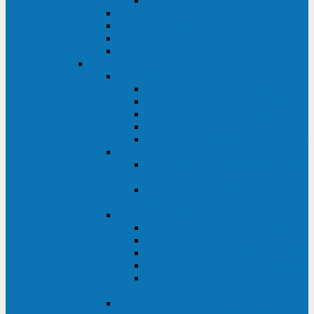
Monolith XM 120 - 200 кВА
ELTENA постоянного тока
Прочее оборудование ELTENA
Софт для ИБП ELTENA
Батарейные шкафы и блоки ELTENA
Delta
Delta ULTRON
Delta Ultron H (15 - 30 кВА)
Delta Ultron NT (20 - 500 кВА)
Delta Ultron HPH (20 - 200 кВА)
Delta Ultron EH (10 - 20 кВА)
Delta Ultron DPS (160 - 1200 кВА)
Delta MODULON
Delta Modulon NH Plus (20 - 120
кВА)
Delta Modulon DPH (20 - 600
кВА)
Delta AMPLON
Delta Amplon MX (1,1 - 3 кВА)
Delta Amplon GAIA (1 - 3 кВА)
Delta Amplon N Series (1 - 3 кВА)
Delta Amplon R Series (1 - 3 кВА)
Delta Amplon RT Series (1 - 20
кВА)
Delta AGILON