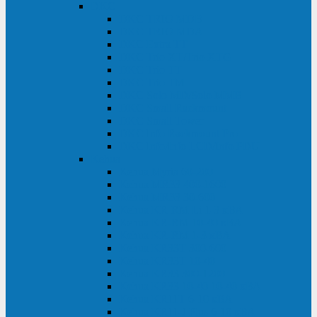
DKC
DKC TRIO MDB
DKC TRIO MDA
DKC Extra TT
DKC Trio XT/Trio XTG
DKC Trio TT
DKC Trio TM
DKC Solo MD/Solo MMB
DKC Small Rackmount
DKC Small Tower
DKC Info Rackmount Pro
DKC Info/Info LCD/Info PDU
Kehua
Kehua Myria 60-200
Kehua MR33 400-1600
Kehua MR33 30-600
Kehua KR-RM Li 1-3 кВА
Kehua KR-RM 10-40 кВА
Kehua KR-RM 1-3 кВА
Kehua KR33T 300-600
Kehua KR33T 10-40
Kehua KR33 300-1200
Kehua KR33 10-40 10-40 кВА
Kehua KR11T 6-10 кВА
Kehua KR11-J Plus 6-10 кВА