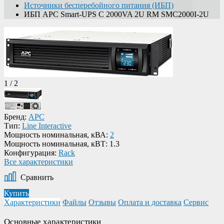
Источники бесперебойного питания (ИБП)
ИБП APC Smart-UPS C 2000VA 2U RM SMC2000I-2U
1
/
2
Бренд:
APC
Тип:
Line Interactive
Мощность номинальная, кВА:
2
Мощность номинальная, кВТ:
1.3
Конфигурация:
Rack
Все характеристики
Сравнить
Купить
Характеристики
Файлы
Отзывы
Оплата и доставка
Сервис
Основные характеристики