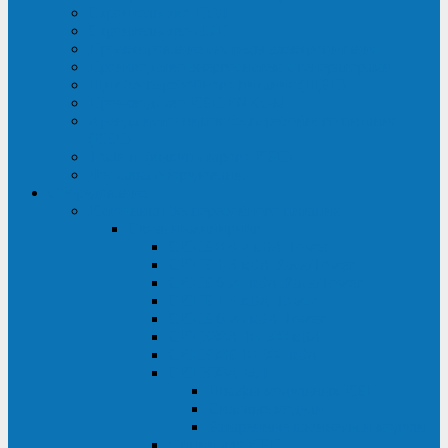
Строительство ЦОД
Строительство ЛЭП
Проектирование системы электропитания
Производство энергосистем с генераторами
Щит бесперебойного питания (ЩБП)
Производство ИБП ENKOМ
Аренда источников бесперебойного питания
(ИБП)
Trade-in (выкуп старого ИБП)
Доставка оборудования
Оборудование
Источники бесперебойного питания
Связь инжиниринг
СИПБ 0,8-2 кВА Tower
СИПБ 1-3 кВА Rack/Tower
СИПБ 6-20 кВА Rack/Tower
СИПБ 1-3 кВА Tower
СИПБ 6-20 кВА Tower
СИП380А 10-500 кВА
СИП380Б 10-800 кВА
СИП380А МД
Шкафы модульных ИБП
Силовые модули
Батарейные кабинеты и модули
Опции для ИБП