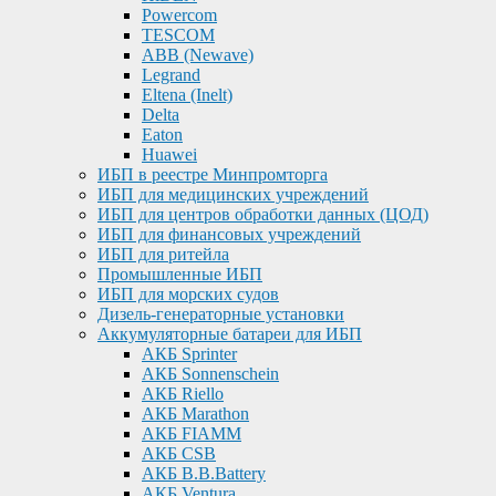
Powercom
TESCOM
ABB (Newave)
Legrand
Eltena (Inelt)
Delta
Eaton
Huawei
ИБП в реестре Минпромторга
ИБП для медицинских учреждений
ИБП для центров обработки данных (ЦОД)
ИБП для финансовых учреждений
ИБП для ритейла
Промышленные ИБП
ИБП для морских судов
Дизель-генераторные установки
Аккумуляторные батареи для ИБП
АКБ Sprinter
АКБ Sonnenschein
АКБ Riello
АКБ Marathon
АКБ FIAMM
АКБ CSB
АКБ B.B.Battery
АКБ Ventura