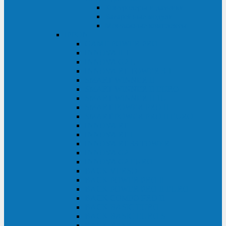
Контролеры и датчики
Батарейные модули
Монтажные комплекты
IPPON
GAME POWER PRO
INNOVA II T
INNOVA G2 L
INNOVA RT TOWER 3-1
SMART WINNER II
SMART WINNER II EURO
SMART WINNER II 1U
SMART POWER PRO II
SMART POWER PRO II EURO
INNOVA RT
INNOVA RT II
INNOVA RT 33 TOWER
INNOVA G2
INNOVA G2 EURO
BACK VERSO
BACK POWER PRO II
BACK POWER PRO II EURO
BACK COMFO PRO II
BACK BASIC EURO
BACK BASIC EURO S
BACK BASIC