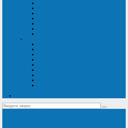
Диагностика дизель-генераторов
Производство дизельных электростанций
Сервис ДЭС
Установка и монтаж ДГУ
Пусконаладка ДГУ
Ремонт дизельных генераторов
Техническое обслуживание ДГУ
ИБП
Диагностика ИБП
Техническое обслуживание ИБП
Ремонт ИБП
Монтаж, шефмонтаж и пусконаладка
Ремонт ИБП APC
Ремонт ИБП Eaton
Ремонт ИБП Delta Electronics
Ремонт ИБП Riello
Техническое обслуживание и сервис ИБП
Legrand
Контакты
Поставка ИБП Eaton и Riello
Санкт-Петербург
info@en-kom.ru
8 (800) 511-70-94
+7 (812) 677-14-41
Перезвоните мне