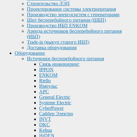
Строительство ЛЭП
Проектирование системы электропитания
Производство энергосистем с генераторами
Щит бесперебойного питания (ЩБП)
Производство ИБП ENKOМ
Аренда источников бесперебойного питания
(ИБП)
Trade-in (выкуп старого ИБП)
Доставка оборудования
Оборудование
Источники бесперебойного питания
Связь инжиниринг
IPPON
ENKOM
Riello
Импульс
APC
General Electric
Systeme Electric
CyberPower
Сайбер Электро
INVT
DKC
Kehua
HiDEN