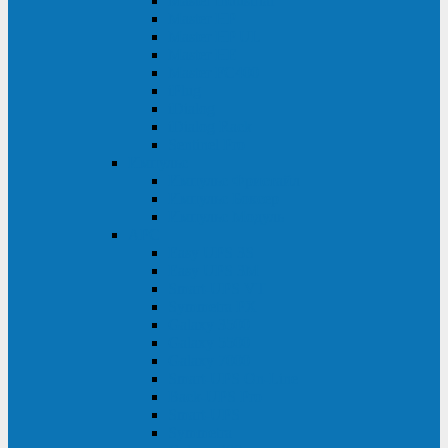
Master Industrial
Master HP
Master HP UL
Master HE
Master FC400
iPlug
iDialog
iDialog Rack
Sentinel Pro
Импульс
Импульс Фристайл
Импульс Боксер
Импульс Модуль
APC
Easy UPS 3S
Easy UPS 3M
Smart-UPS VT
Symmetra PX
Galaxy 3500
Galaxy 5500
Galaxy 7000
Smart-UPS On-Line
Back-UPS Pro
Smart-UPS
Symmetra