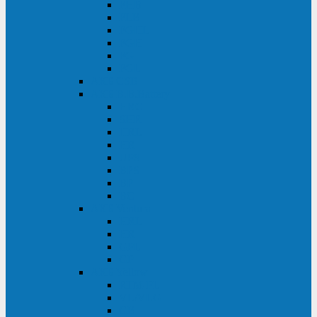
FHB
FLB
FGHL
FGH
FG
FGL
АКБ CSB
АКБ B.B.Battery
HRC
SHR
HRL
HR
UPS
BPS
BP
BC
АКБ Ventura
HRL
HR
GPL
GP
АКБ Yellow
RTM-PL
VL/VLG
GB