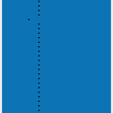
Excelente VM
Uniprom 3L
Uniprom 3M
Uniprom 3S
CyberPower
CPS (600-7500ВА)
SMP (350-750ВА)
HSTP3T (3:3)
SM/SMX (3:3)
OLS (3:1)
RT33 (3 фазы)
Online S (ECO)
Online S (Advanced)
Online S (Premium)
Online (OL)
Online (High-Density)
Professional Rackmount (PR RT)
Professional Tower (PR)
PLT
Office Rackmount (OR)
PFC Sinewave (CP)
Value Pro
Value SOHO
Value
UT