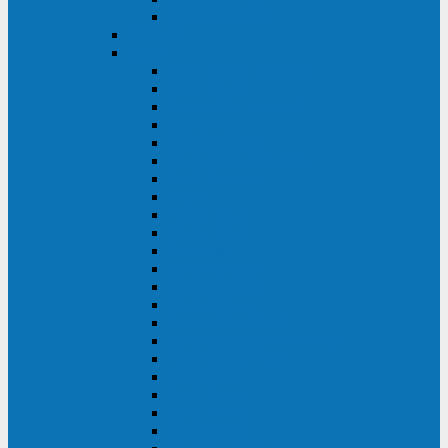
BACK OFFICE
ENKOM
Riello
Multi Guard Industrial
Multi Guard
Master Plus Industrial
Master Plus
Sentinel Power
Sentinel Power Green
Multi Power 2
Vision
Vision Rack
Vision Dual
Sentryum
Sentryum Rack
Sentinel Tower
Sentinel Rack
Sentinel Dual SDU
Sentinel Dual (Low Power)
NextEnergy NXE
Net Power
Multi Sentry
Multi Power
Master MPS