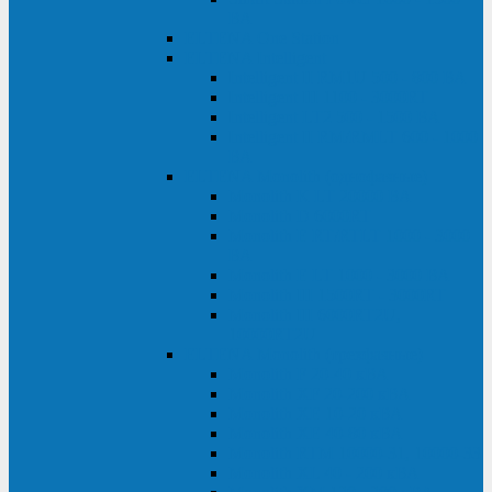
ВА
ELTENA One Station
ELTENA Intelligent
Intelligent II RM1U 500 - 800 ВА
Intelligent III 1100 - 3000RT
Intelligent LT2 500 - 1500 ВА
Intelligent II RM/RMLT 600 - 1000
ВА
ELTENA Monolith (однофазные)
Monolith K LT 20000 ВА
Monolith D 6000RT
Monolith E RT/RTLT 1000 - 3000
ВА
Monolith E LT 1000 - 3000 ВА
Monolith III 1500RT - 3000RT
Monolith III 6000RT2U,
10000RT2U
ELTENA Monolith (трехфазные)
Monolith F 20-40 кВА
Monolith XF 20-200 кВА
Monolith ХE 10-20 кВА
Monolith ХE 40-80 кВА
Monolith RTM 10000-31, 10000-33
Monolith XL 40 - 200 кВА