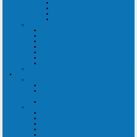
ABF
AB
HRL-W
HR / HRL
Опции для ИБП
Распределители питания (PDU)
Модули байпаса
Батарейные кабинеты
Монтажные комплекты
Карты управления и датчики контроля
Батарейные модули
Кабели и переходники
Запасные части, инструменты и принадлежности
Сервис-центр
АКБ
Обслуживание АКБ
Контрольно-тренировочный цикл
аккумуляторных батарей
Замена аккумуляторов в ИБП
ДГУ
Модернизация ДГУ
Мониторинг ДГУ
Испытание ДГУ под нагрузкой
Проектирование ДГУ
Поставка дизельных электростанций