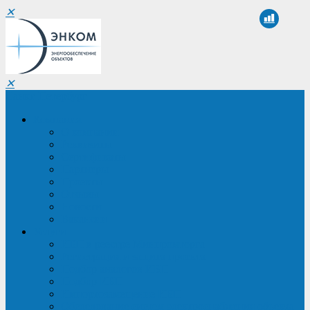
✕
✕
Санкт-Петербург
Компания
О компании
Реквизиты
Сертификаты
Партнеры
Проекты
Отзывы
Новости
Вакансии
Услуги
ИБП в реестре Минпромторга
Регистрация и защита проекта
Подбор аналогов ИБП
Подбор ИБП
Импортозамещение ИБП
Обследование систем электроснабжения объекта