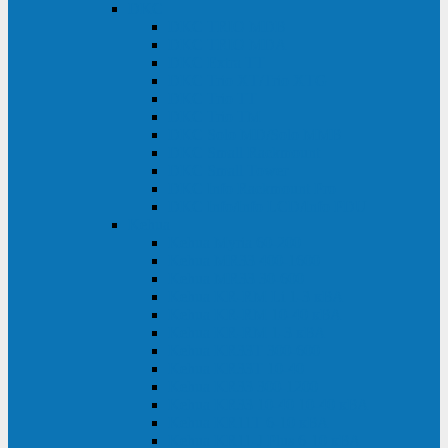
DKC
DKC TRIO MDB
DKC TRIO MDA
DKC Extra TT
DKC Trio XT/Trio XTG
DKC Trio TT
DKC Trio TM
DKC Solo MD/Solo MMB
DKC Small Rackmount
DKC Small Tower
DKC Info Rackmount Pro
DKC Info/Info LCD/Info PDU
Kehua
Kehua Myria 60-200
Kehua MR33 400-1600
Kehua MR33 30-600
Kehua KR-RM Li 1-3 кВА
Kehua KR-RM 10-40 кВА
Kehua KR-RM 1-3 кВА
Kehua KR33T 300-600
Kehua KR33T 10-40
Kehua KR33 300-1200
Kehua KR33 10-40 10-40 кВА
Kehua KR11T 6-10 кВА
Kehua KR11-J Plus 6-10 кВА