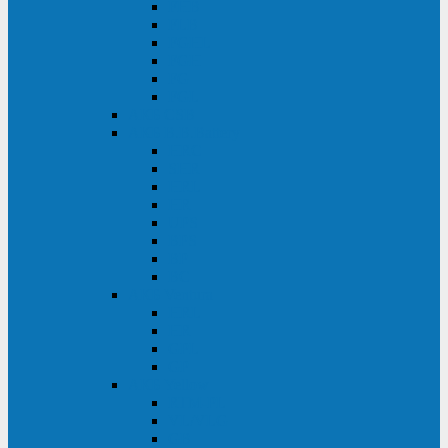
FHB
FLB
FGHL
FGH
FG
FGL
АКБ CSB
АКБ B.B.Battery
HRC
SHR
HRL
HR
UPS
BPS
BP
BC
АКБ Ventura
HRL
HR
GPL
GP
АКБ Yellow
RTM-PL
VL/VLG
GB