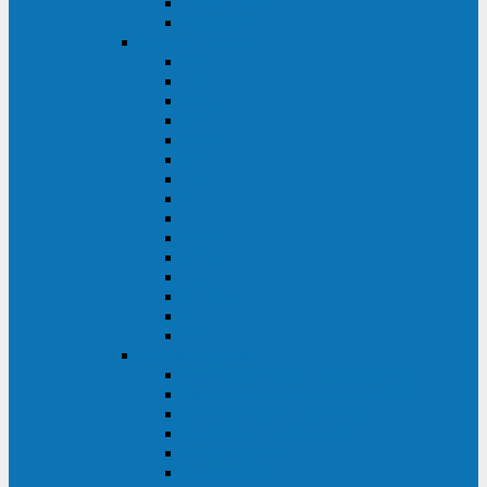
Galaxy 300
Back-UPS
General Electric
EP
VCL
LP31T
NP
Match
ML
TLE
SG
VH
VCO
LP11
GT
Site Pro
LP33
LP31
Systeme Electric
Smart-Save Online SRT (SRTSE)
Smart-Save Online SRV (SRVSE)
Smart-Save SMT (SMTSE)
Back-Save BV (BVSE)
Excelente VX
Excelente VL