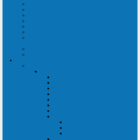
Строительство ЦОД
Строительство ЛЭП
Проектирование системы электропитания
Производство энергосистем с генераторами
Щит бесперебойного питания (ЩБП)
Производство ИБП ENKOМ
Аренда источников бесперебойного питания
(ИБП)
Trade-in (выкуп старого ИБП)
Доставка оборудования
Оборудование
Источники бесперебойного питания
Связь инжиниринг
СИПБ 0,8-2 кВА Tower
СИПБ 1-3 кВА Rack/Tower
СИПБ 6-20 кВА Rack/Tower
СИПБ 1-3 кВА Tower
СИПБ 6-20 кВА Tower
СИП380А 10-500 кВА
СИП380Б 10-800 кВА
СИП380А МД
Шкафы модульных ИБП
Силовые модули
Батарейные кабинеты и модули
Опции для ИБП