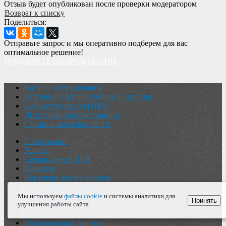
Отзыв будет опубликован после проверки модератором
Возврат к списку
Поделиться:
Отправьте запрос и мы оперативно подберем для вас
оптимальное решение!
ПОДОБРАТЬ ОБОРУДОВАНИЕ
Каталог оборудования
Источники бесперебойного питания
Аккумуляторы для ИБП
Дизельные электростанции
Опции и запасные части
О компании
Услуги
Сервис-центр ИБП
Проекты
Партнеры и поставщики
Новости компании
Контакты
Мы используем
файлы cookie
и системы аналитики для
Принять
улучшения работы сайта
Реквизиты
Статьи
Персональные данные