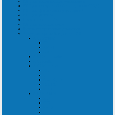
ИБП для медицинских учреждений
ИБП для центров обработки данных (ЦОД)
ИБП для финансовых учреждений
ИБП для ритейла
Промышленные ИБП
ИБП для морских судов
Дизель-генераторные установки
Аккумуляторные батареи для ИБП
АКБ Sprinter
PP
XP-FT
P-XP
АКБ Sonnenschein
АКБ Riello
АКБ Marathon
XL
L
PowerCycle
M-FTX
M-FT
АКБ FIAMM
SLA
FHC
FHT2
FIT