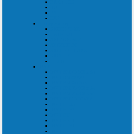
BRICs LCD
BU
BS
EXP
Сайбер Электро
ЭКСПЕРТ XL
ПАТРИОТ
ЛЕГИОН-3Ф-C
ЛЕГИОН-3Ф
ЭКСПЕРТ ПЛЮС
ЭКСПЕРТ
ПИЛОТ
INVT
INVT RM 40-500 кВА
INVT RM200/20
INVT RM060/20B
INVT RM 25-600 кВА
INVT RM 25-200 кВА
INVT RM 10-90 кВА
INVT HR33
INVT HT33
INVT BU
INVT HR11
INVT HT31
INVT HT11