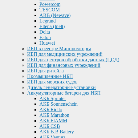
Powercom
TESCOM
ABB (Newave)
Legrand
Eltena (Inelt)
Delta
Eaton
Huawei
ИБП в реестре Минпромторга
ИБП для медицинских учреждений
ИБП для центров обработки данных (ЦОД)
ИБП для финансовых учреждений
ИБП для ритейла
Промышленные ИБП
ИБП для морских судов
Дизель-генераторные установки
Аккумуляторные батареи для ИБП
АКБ Sprinter
АКБ Sonnenschein
АКБ Riello
АКБ Marathon
АКБ FIAMM
АКБ CSB
АКБ B.B.Battery
АКБ Ventura