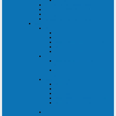
Monolith XM 120 - 200 кВА
ELTENA постоянного тока
Прочее оборудование ELTENA
Софт для ИБП ELTENA
Батарейные шкафы и блоки ELTENA
Delta
Delta ULTRON
Delta Ultron H (15 - 30 кВА)
Delta Ultron NT (20 - 500 кВА)
Delta Ultron HPH (20 - 200 кВА)
Delta Ultron EH (10 - 20 кВА)
Delta Ultron DPS (160 - 1200 кВА)
Delta MODULON
Delta Modulon NH Plus (20 - 120
кВА)
Delta Modulon DPH (20 - 600
кВА)
Delta AMPLON
Delta Amplon MX (1,1 - 3 кВА)
Delta Amplon GAIA (1 - 3 кВА)
Delta Amplon N Series (1 - 3 кВА)
Delta Amplon R Series (1 - 3 кВА)
Delta Amplon RT Series (1 - 20
кВА)
Delta AGILON