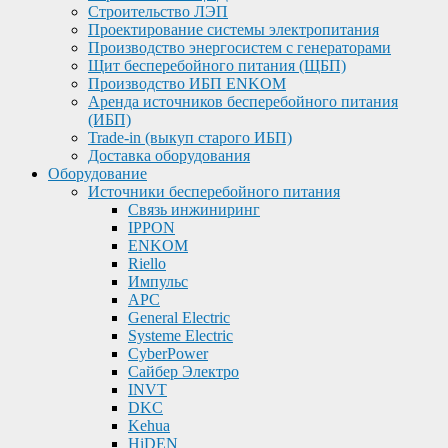
Строительство ЛЭП
Проектирование системы электропитания
Производство энергосистем с генераторами
Щит бесперебойного питания (ЩБП)
Производство ИБП ENKOМ
Аренда источников бесперебойного питания
(ИБП)
Trade-in (выкуп старого ИБП)
Доставка оборудования
Оборудование
Источники бесперебойного питания
Связь инжиниринг
IPPON
ENKOM
Riello
Импульс
APC
General Electric
Systeme Electric
CyberPower
Сайбер Электро
INVT
DKC
Kehua
HiDEN