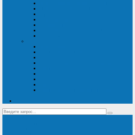
Диагностика дизель-генераторов
Производство дизельных электростанций
Сервис ДЭС
Установка и монтаж ДГУ
Пусконаладка ДГУ
Ремонт дизельных генераторов
Техническое обслуживание ДГУ
ИБП
Диагностика ИБП
Техническое обслуживание ИБП
Ремонт ИБП
Монтаж, шефмонтаж и пусконаладка
Ремонт ИБП APC
Ремонт ИБП Eaton
Ремонт ИБП Delta Electronics
Ремонт ИБП Riello
Техническое обслуживание и сервис ИБП
Legrand
Контакты
Поставка ИБП Eaton и Riello
Санкт-Петербург
info@en-kom.ru
8 (800) 511-70-94
+7 (812) 677-14-41
Перезвоните мне