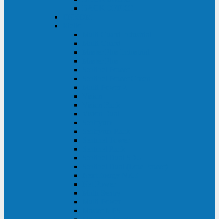
BACK OFFICE
ENKOM
Riello
Multi Guard Industrial
Multi Guard
Master Plus Industrial
Master Plus
Sentinel Power
Sentinel Power Green
Multi Power 2
Vision
Vision Rack
Vision Dual
Sentryum
Sentryum Rack
Sentinel Tower
Sentinel Rack
Sentinel Dual SDU
Sentinel Dual (Low Power)
NextEnergy NXE
Net Power
Multi Sentry
Multi Power
Master MPS