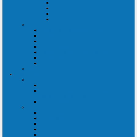
ABF
AB
HRL-W
HR / HRL
Опции для ИБП
Распределители питания (PDU)
Модули байпаса
Батарейные кабинеты
Монтажные комплекты
Карты управления и датчики контроля
Батарейные модули
Кабели и переходники
Запасные части, инструменты и принадлежности
Сервис-центр
АКБ
Обслуживание АКБ
Контрольно-тренировочный цикл
аккумуляторных батарей
Замена аккумуляторов в ИБП
ДГУ
Модернизация ДГУ
Мониторинг ДГУ
Испытание ДГУ под нагрузкой
Проектирование ДГУ
Поставка дизельных электростанций