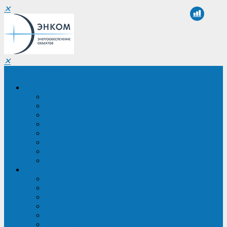
✕
✕
Санкт-Петербург
Компания
О компании
Реквизиты
Сертификаты
Партнеры
Проекты
Отзывы
Новости
Вакансии
Услуги
ИБП в реестре Минпромторга
Регистрация и защита проекта
Подбор аналогов ИБП
Подбор ИБП
Импортозамещение ИБП
Обследование систем электроснабжения объекта