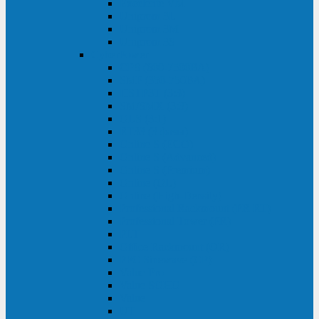
Excelente VM
Uniprom 3L
Uniprom 3M
Uniprom 3S
CyberPower
CPS (600-7500ВА)
SMP (350-750ВА)
HSTP3T (3:3)
SM/SMX (3:3)
OLS (3:1)
RT33 (3 фазы)
Online S (ECO)
Online S (Advanced)
Online S (Premium)
Online (OL)
Online (High-Density)
Professional Rackmount (PR RT)
Professional Tower (PR)
PLT
Office Rackmount (OR)
PFC Sinewave (CP)
Value Pro
Value SOHO
Value
UT