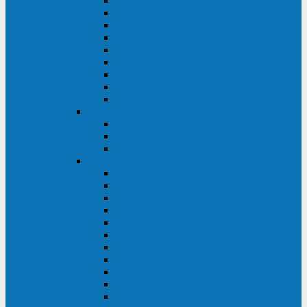
Master Industrial
Master HP
Master HP UL
Master HE
Master FC400
iPlug
iDialog
iDialog Rack
Sentinel Pro
Импульс
Импульс Фристайл
Импульс Боксер
Импульс Модуль
APC
Easy UPS 3S
Easy UPS 3M
Smart-UPS VT
Symmetra PX
Galaxy 3500
Galaxy 5500
Galaxy 7000
Smart-UPS On-Line
Back-UPS Pro
Smart-UPS
Symmetra