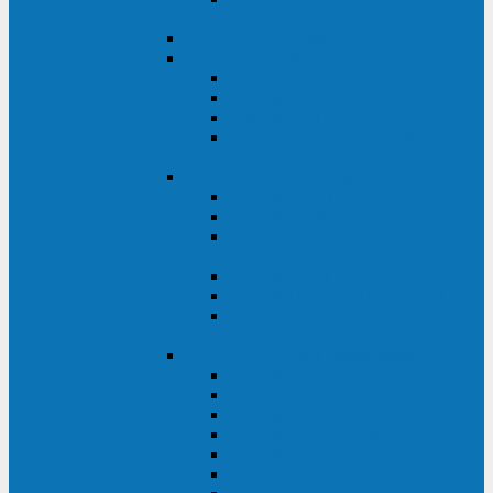
ВА
ELTENA One Station
ELTENA Intelligent
Intelligent II RM1U 500 - 800 ВА
Intelligent III 1100 - 3000RT
Intelligent LT2 500 - 1500 ВА
Intelligent II RM/RMLT 600 - 1000
ВА
ELTENA Monolith (однофазные)
Monolith K LT 20000 ВА
Monolith D 6000RT
Monolith E RT/RTLT 1000 - 3000
ВА
Monolith E LT 1000 - 3000 ВА
Monolith III 1500RT - 3000RT
Monolith III 6000RT2U,
10000RT2U
ELTENA Monolith (трехфазные)
Monolith F 20-40 кВА
Monolith XF 20-200 кВА
Monolith ХE 10-20 кВА
Monolith ХE 40-80 кВА
Monolith RTM 10000-31, 10000-33
Monolith XL 40 - 200 кВА