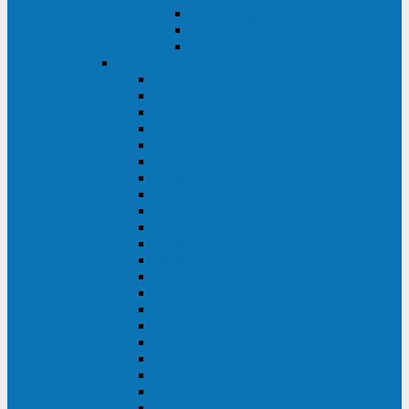
Контролеры и датчики
Батарейные модули
Монтажные комплекты
IPPON
GAME POWER PRO
INNOVA II T
INNOVA G2 L
INNOVA RT TOWER 3-1
SMART WINNER II
SMART WINNER II EURO
SMART WINNER II 1U
SMART POWER PRO II
SMART POWER PRO II EURO
INNOVA RT
INNOVA RT II
INNOVA RT 33 TOWER
INNOVA G2
INNOVA G2 EURO
BACK VERSO
BACK POWER PRO II
BACK POWER PRO II EURO
BACK COMFO PRO II
BACK BASIC EURO
BACK BASIC EURO S
BACK BASIC