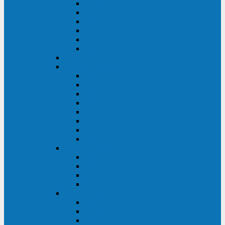
FHB
FLB
FGHL
FGH
FG
FGL
АКБ CSB
АКБ B.B.Battery
HRC
SHR
HRL
HR
UPS
BPS
BP
BC
АКБ Ventura
HRL
HR
GPL
GP
АКБ Yellow
RTM-PL
VL/VLG
GB