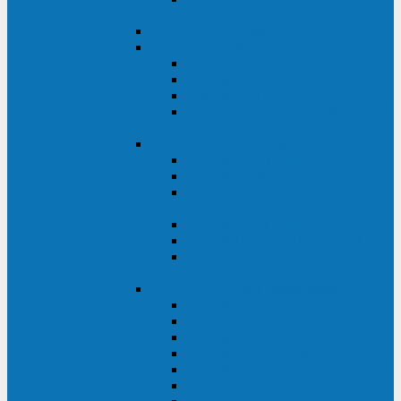
ВА
ELTENA One Station
ELTENA Intelligent
Intelligent II RM1U 500 - 800 ВА
Intelligent III 1100 - 3000RT
Intelligent LT2 500 - 1500 ВА
Intelligent II RM/RMLT 600 - 1000
ВА
ELTENA Monolith (однофазные)
Monolith K LT 20000 ВА
Monolith D 6000RT
Monolith E RT/RTLT 1000 - 3000
ВА
Monolith E LT 1000 - 3000 ВА
Monolith III 1500RT - 3000RT
Monolith III 6000RT2U,
10000RT2U
ELTENA Monolith (трехфазные)
Monolith F 20-40 кВА
Monolith XF 20-200 кВА
Monolith ХE 10-20 кВА
Monolith ХE 40-80 кВА
Monolith RTM 10000-31, 10000-33
Monolith XL 40 - 200 кВА