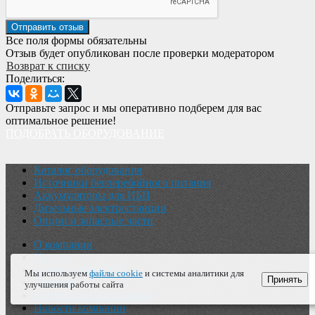
Все поля формы обязательны
Отзыв будет опубликован после проверки модератором
Возврат к списку
Поделиться:
Отправьте запрос и мы оперативно подберем для вас
оптимальное решение!
ПОДОБРАТЬ ОБОРУДОВАНИЕ
Каталог оборудования
Источники бесперебойного питания
Аккумуляторы для ИБП
Дизельные электростанции
Опции и запасные части
О компании
Услуги
Сервис-центр ИБП
Мы используем
файлы cookie
и системы аналитики для
Принять
Проекты
улучшения работы сайта
Партнеры и поставщики
Новости компании