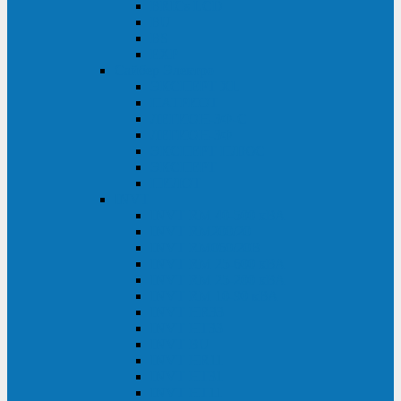
BRICs LCD
BU
BS
EXP
Сайбер Электро
ЭКСПЕРТ XL
ПАТРИОТ
ЛЕГИОН-3Ф-C
ЛЕГИОН-3Ф
ЭКСПЕРТ ПЛЮС
ЭКСПЕРТ
ПИЛОТ
INVT
INVT RM 40-500 кВА
INVT RM200/20
INVT RM060/20B
INVT RM 25-600 кВА
INVT RM 25-200 кВА
INVT RM 10-90 кВА
INVT HR33
INVT HT33
INVT BU
INVT HR11
INVT HT31
INVT HT11