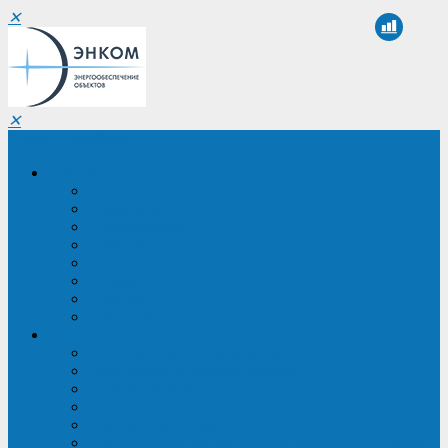
✕
✕
Санкт-Петербург
Компания
О компании
Реквизиты
Сертификаты
Партнеры
Проекты
Отзывы
Новости
Вакансии
Услуги
ИБП в реестре Минпромторга
Регистрация и защита проекта
Подбор аналогов ИБП
Подбор ИБП
Импортозамещение ИБП
Обследование систем электроснабжения объекта