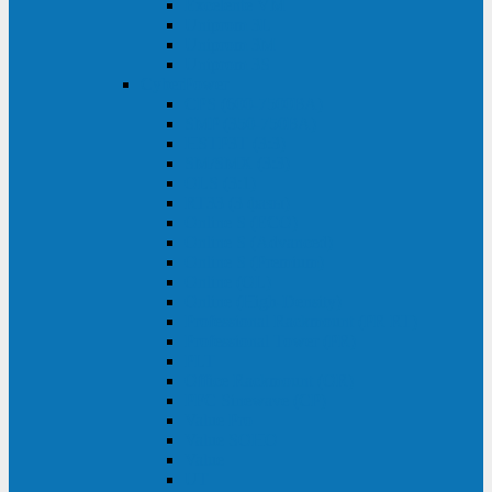
Excelente VM
Uniprom 3L
Uniprom 3M
Uniprom 3S
CyberPower
CPS (600-7500ВА)
SMP (350-750ВА)
HSTP3T (3:3)
SM/SMX (3:3)
OLS (3:1)
RT33 (3 фазы)
Online S (ECO)
Online S (Advanced)
Online S (Premium)
Online (OL)
Online (High-Density)
Professional Rackmount (PR RT)
Professional Tower (PR)
PLT
Office Rackmount (OR)
PFC Sinewave (CP)
Value Pro
Value SOHO
Value
UT