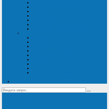
Диагностика дизель-генераторов
Производство дизельных электростанций
Сервис ДЭС
Установка и монтаж ДГУ
Пусконаладка ДГУ
Ремонт дизельных генераторов
Техническое обслуживание ДГУ
ИБП
Диагностика ИБП
Техническое обслуживание ИБП
Ремонт ИБП
Монтаж, шефмонтаж и пусконаладка
Ремонт ИБП APC
Ремонт ИБП Eaton
Ремонт ИБП Delta Electronics
Ремонт ИБП Riello
Техническое обслуживание и сервис ИБП
Legrand
Контакты
Поставка ИБП Eaton и Riello
Санкт-Петербург
info@en-kom.ru
8 (800) 511-70-94
+7 (812) 677-14-41
Перезвоните мне