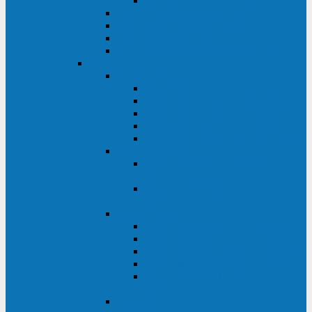
Monolith XM 120 - 200 кВА
ELTENA постоянного тока
Прочее оборудование ELTENA
Софт для ИБП ELTENA
Батарейные шкафы и блоки ELTENA
Delta
Delta ULTRON
Delta Ultron H (15 - 30 кВА)
Delta Ultron NT (20 - 500 кВА)
Delta Ultron HPH (20 - 200 кВА)
Delta Ultron EH (10 - 20 кВА)
Delta Ultron DPS (160 - 1200 кВА)
Delta MODULON
Delta Modulon NH Plus (20 - 120
кВА)
Delta Modulon DPH (20 - 600
кВА)
Delta AMPLON
Delta Amplon MX (1,1 - 3 кВА)
Delta Amplon GAIA (1 - 3 кВА)
Delta Amplon N Series (1 - 3 кВА)
Delta Amplon R Series (1 - 3 кВА)
Delta Amplon RT Series (1 - 20
кВА)
Delta AGILON