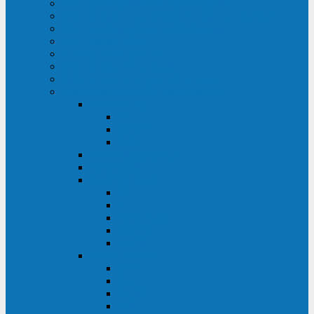
ИБП для медицинских учреждений
ИБП для центров обработки данных (ЦОД)
ИБП для финансовых учреждений
ИБП для ритейла
Промышленные ИБП
ИБП для морских судов
Дизель-генераторные установки
Аккумуляторные батареи для ИБП
АКБ Sprinter
PP
XP-FT
P-XP
АКБ Sonnenschein
АКБ Riello
АКБ Marathon
XL
L
PowerCycle
M-FTX
M-FT
АКБ FIAMM
SLA
FHC
FHT2
FIT