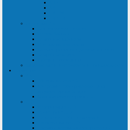
ABF
AB
HRL-W
HR / HRL
Опции для ИБП
Распределители питания (PDU)
Модули байпаса
Батарейные кабинеты
Монтажные комплекты
Карты управления и датчики контроля
Батарейные модули
Кабели и переходники
Запасные части, инструменты и принадлежности
Сервис-центр
АКБ
Обслуживание АКБ
Контрольно-тренировочный цикл
аккумуляторных батарей
Замена аккумуляторов в ИБП
ДГУ
Модернизация ДГУ
Мониторинг ДГУ
Испытание ДГУ под нагрузкой
Проектирование ДГУ
Поставка дизельных электростанций