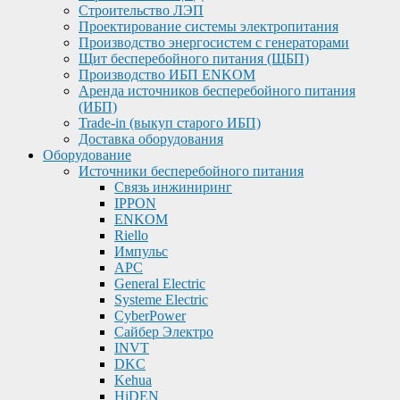
Строительство ЛЭП
Проектирование системы электропитания
Производство энергосистем с генераторами
Щит бесперебойного питания (ЩБП)
Производство ИБП ENKOМ
Аренда источников бесперебойного питания
(ИБП)
Trade-in (выкуп старого ИБП)
Доставка оборудования
Оборудование
Источники бесперебойного питания
Связь инжиниринг
IPPON
ENKOM
Riello
Импульс
APC
General Electric
Systeme Electric
CyberPower
Сайбер Электро
INVT
DKC
Kehua
HiDEN