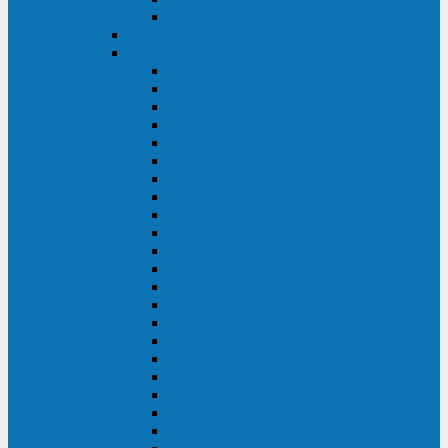
BACK OFFICE
ENKOM
Riello
Multi Guard Industrial
Multi Guard
Master Plus Industrial
Master Plus
Sentinel Power
Sentinel Power Green
Multi Power 2
Vision
Vision Rack
Vision Dual
Sentryum
Sentryum Rack
Sentinel Tower
Sentinel Rack
Sentinel Dual SDU
Sentinel Dual (Low Power)
NextEnergy NXE
Net Power
Multi Sentry
Multi Power
Master MPS