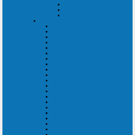
Контролеры и датчики
Батарейные модули
Монтажные комплекты
IPPON
GAME POWER PRO
INNOVA II T
INNOVA G2 L
INNOVA RT TOWER 3-1
SMART WINNER II
SMART WINNER II EURO
SMART WINNER II 1U
SMART POWER PRO II
SMART POWER PRO II EURO
INNOVA RT
INNOVA RT II
INNOVA RT 33 TOWER
INNOVA G2
INNOVA G2 EURO
BACK VERSO
BACK POWER PRO II
BACK POWER PRO II EURO
BACK COMFO PRO II
BACK BASIC EURO
BACK BASIC EURO S
BACK BASIC