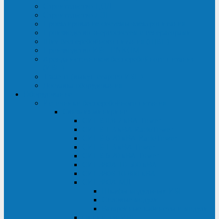
Строительство ЦОД
Строительство ЛЭП
Проектирование системы электропитания
Производство энергосистем с генераторами
Щит бесперебойного питания (ЩБП)
Производство ИБП ENKOМ
Аренда источников бесперебойного питания
(ИБП)
Trade-in (выкуп старого ИБП)
Доставка оборудования
Оборудование
Источники бесперебойного питания
Связь инжиниринг
СИПБ 0,8-2 кВА Tower
СИПБ 1-3 кВА Rack/Tower
СИПБ 6-20 кВА Rack/Tower
СИПБ 1-3 кВА Tower
СИПБ 6-20 кВА Tower
СИП380А 10-500 кВА
СИП380Б 10-800 кВА
СИП380А МД
Шкафы модульных ИБП
Силовые модули
Батарейные кабинеты и модули
Опции для ИБП