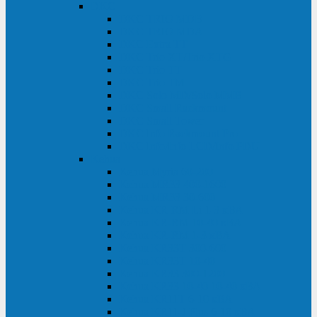
DKC
DKC TRIO MDB
DKC TRIO MDA
DKC Extra TT
DKC Trio XT/Trio XTG
DKC Trio TT
DKC Trio TM
DKC Solo MD/Solo MMB
DKC Small Rackmount
DKC Small Tower
DKC Info Rackmount Pro
DKC Info/Info LCD/Info PDU
Kehua
Kehua Myria 60-200
Kehua MR33 400-1600
Kehua MR33 30-600
Kehua KR-RM Li 1-3 кВА
Kehua KR-RM 10-40 кВА
Kehua KR-RM 1-3 кВА
Kehua KR33T 300-600
Kehua KR33T 10-40
Kehua KR33 300-1200
Kehua KR33 10-40 10-40 кВА
Kehua KR11T 6-10 кВА
Kehua KR11-J Plus 6-10 кВА