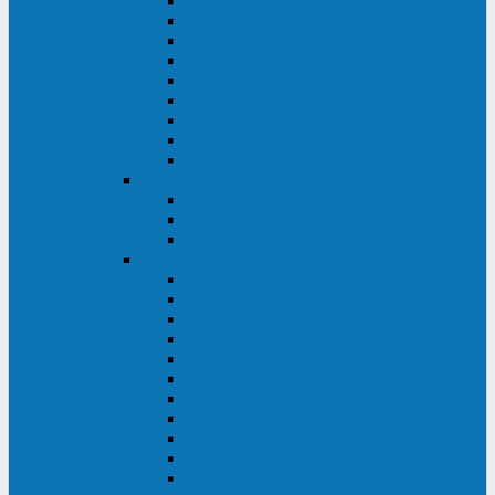
Master Industrial
Master HP
Master HP UL
Master HE
Master FC400
iPlug
iDialog
iDialog Rack
Sentinel Pro
Импульс
Импульс Фристайл
Импульс Боксер
Импульс Модуль
APC
Easy UPS 3S
Easy UPS 3M
Smart-UPS VT
Symmetra PX
Galaxy 3500
Galaxy 5500
Galaxy 7000
Smart-UPS On-Line
Back-UPS Pro
Smart-UPS
Symmetra