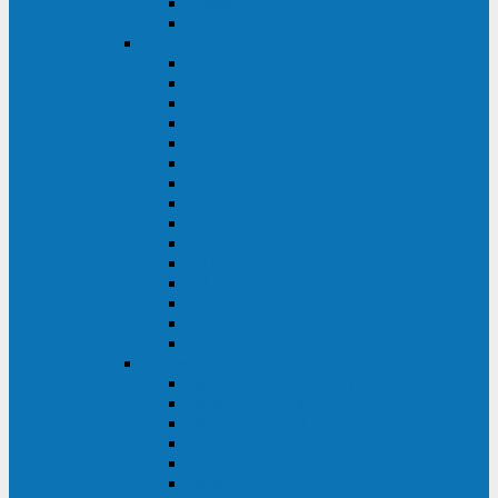
Galaxy 300
Back-UPS
General Electric
EP
VCL
LP31T
NP
Match
ML
TLE
SG
VH
VCO
LP11
GT
Site Pro
LP33
LP31
Systeme Electric
Smart-Save Online SRT (SRTSE)
Smart-Save Online SRV (SRVSE)
Smart-Save SMT (SMTSE)
Back-Save BV (BVSE)
Excelente VX
Excelente VL