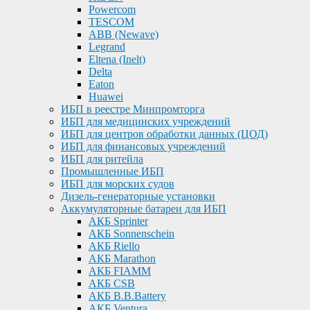
Powercom
TESCOM
ABB (Newave)
Legrand
Eltena (Inelt)
Delta
Eaton
Huawei
ИБП в реестре Минпромторга
ИБП для медицинских учреждений
ИБП для центров обработки данных (ЦОД)
ИБП для финансовых учреждений
ИБП для ритейла
Промышленные ИБП
ИБП для морских судов
Дизель-генераторные установки
Аккумуляторные батареи для ИБП
АКБ Sprinter
АКБ Sonnenschein
АКБ Riello
АКБ Marathon
АКБ FIAMM
АКБ CSB
АКБ B.B.Battery
АКБ Ventura