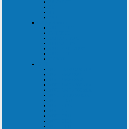
BRICs LCD
BU
BS
EXP
Сайбер Электро
ЭКСПЕРТ XL
ПАТРИОТ
ЛЕГИОН-3Ф-C
ЛЕГИОН-3Ф
ЭКСПЕРТ ПЛЮС
ЭКСПЕРТ
ПИЛОТ
INVT
INVT RM 40-500 кВА
INVT RM200/20
INVT RM060/20B
INVT RM 25-600 кВА
INVT RM 25-200 кВА
INVT RM 10-90 кВА
INVT HR33
INVT HT33
INVT BU
INVT HR11
INVT HT31
INVT HT11