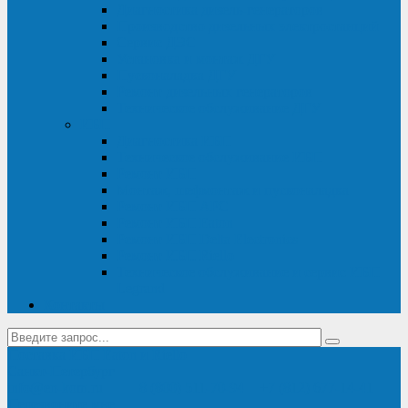
Диагностика дизель-генераторов
Производство дизельных электростанций
Сервис ДЭС
Установка и монтаж ДГУ
Пусконаладка ДГУ
Ремонт дизельных генераторов
Техническое обслуживание ДГУ
ИБП
Диагностика ИБП
Техническое обслуживание ИБП
Ремонт ИБП
Монтаж, шефмонтаж и пусконаладка
Ремонт ИБП APC
Ремонт ИБП Eaton
Ремонт ИБП Delta Electronics
Ремонт ИБП Riello
Техническое обслуживание и сервис ИБП
Legrand
Контакты
Поставка ИБП Eaton и Riello
Санкт-Петербург
info@en-kom.ru
8 (800) 511-70-94
+7 (812) 677-14-41
Перезвоните мне