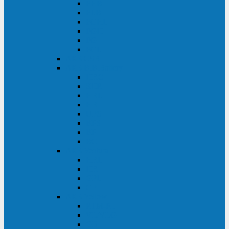
FHB
FLB
FGHL
FGH
FG
FGL
АКБ CSB
АКБ B.B.Battery
HRC
SHR
HRL
HR
UPS
BPS
BP
BC
АКБ Ventura
HRL
HR
GPL
GP
АКБ Yellow
RTM-PL
VL/VLG
GB