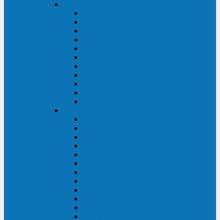
DKC
DKC TRIO MDB
DKC TRIO MDA
DKC Extra TT
DKC Trio XT/Trio XTG
DKC Trio TT
DKC Trio TM
DKC Solo MD/Solo MMB
DKC Small Rackmount
DKC Small Tower
DKC Info Rackmount Pro
DKC Info/Info LCD/Info PDU
Kehua
Kehua Myria 60-200
Kehua MR33 400-1600
Kehua MR33 30-600
Kehua KR-RM Li 1-3 кВА
Kehua KR-RM 10-40 кВА
Kehua KR-RM 1-3 кВА
Kehua KR33T 300-600
Kehua KR33T 10-40
Kehua KR33 300-1200
Kehua KR33 10-40 10-40 кВА
Kehua KR11T 6-10 кВА
Kehua KR11-J Plus 6-10 кВА