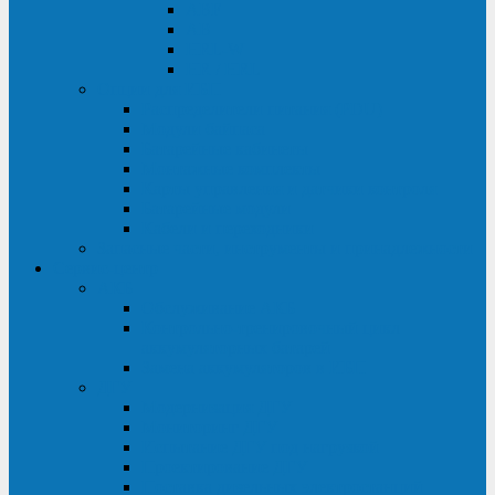
ABF
AB
HRL-W
HR / HRL
Опции для ИБП
Распределители питания (PDU)
Модули байпаса
Батарейные кабинеты
Монтажные комплекты
Карты управления и датчики контроля
Батарейные модули
Кабели и переходники
Запасные части, инструменты и принадлежности
Сервис-центр
АКБ
Обслуживание АКБ
Контрольно-тренировочный цикл
аккумуляторных батарей
Замена аккумуляторов в ИБП
ДГУ
Модернизация ДГУ
Мониторинг ДГУ
Испытание ДГУ под нагрузкой
Проектирование ДГУ
Поставка дизельных электростанций