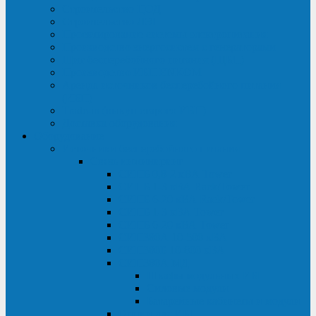
Строительство ЦОД
Строительство ЛЭП
Проектирование системы электропитания
Производство энергосистем с генераторами
Щит бесперебойного питания (ЩБП)
Производство ИБП ENKOМ
Аренда источников бесперебойного питания
(ИБП)
Trade-in (выкуп старого ИБП)
Доставка оборудования
Оборудование
Источники бесперебойного питания
Связь инжиниринг
СИПБ 0,8-2 кВА Tower
СИПБ 1-3 кВА Rack/Tower
СИПБ 6-20 кВА Rack/Tower
СИПБ 1-3 кВА Tower
СИПБ 6-20 кВА Tower
СИП380А 10-500 кВА
СИП380Б 10-800 кВА
СИП380А МД
Шкафы модульных ИБП
Силовые модули
Батарейные кабинеты и модули
Опции для ИБП