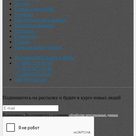
Услуги
Сервис-центр ИБП
Проекты
Партнеры и поставщики
Новости компании
Контакты
Реквизиты
Статьи
Персональные данные
Поставка ИБП Eaton и Riello
+7 (800) 511-70-94
+7 (812) 677-14-41
+7 (499) 677-14-41
info@en-kom.ru
Подпишитесь на рассылку и будьте в курсе новых акций
Подписываясь, Вы соглашаетесь с условиями
обработки персональных данных