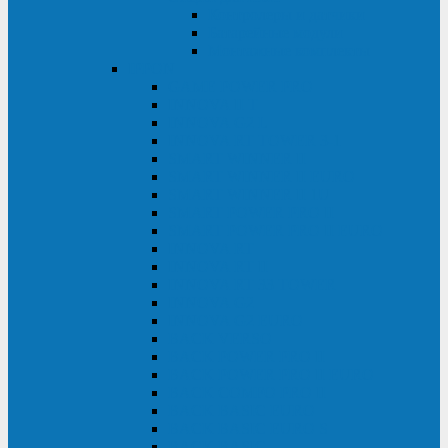
Контролеры и датчики
Батарейные модули
Монтажные комплекты
IPPON
GAME POWER PRO
INNOVA II T
INNOVA G2 L
INNOVA RT TOWER 3-1
SMART WINNER II
SMART WINNER II EURO
SMART WINNER II 1U
SMART POWER PRO II
SMART POWER PRO II EURO
INNOVA RT
INNOVA RT II
INNOVA RT 33 TOWER
INNOVA G2
INNOVA G2 EURO
BACK VERSO
BACK POWER PRO II
BACK POWER PRO II EURO
BACK COMFO PRO II
BACK BASIC EURO
BACK BASIC EURO S
BACK BASIC