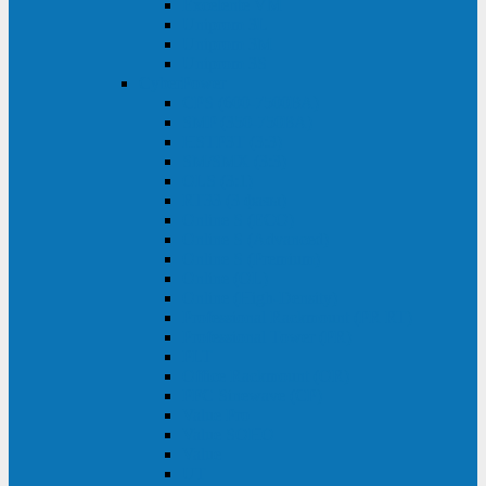
Excelente VM
Uniprom 3L
Uniprom 3M
Uniprom 3S
CyberPower
CPS (600-7500ВА)
SMP (350-750ВА)
HSTP3T (3:3)
SM/SMX (3:3)
OLS (3:1)
RT33 (3 фазы)
Online S (ECO)
Online S (Advanced)
Online S (Premium)
Online (OL)
Online (High-Density)
Professional Rackmount (PR RT)
Professional Tower (PR)
PLT
Office Rackmount (OR)
PFC Sinewave (CP)
Value Pro
Value SOHO
Value
UT