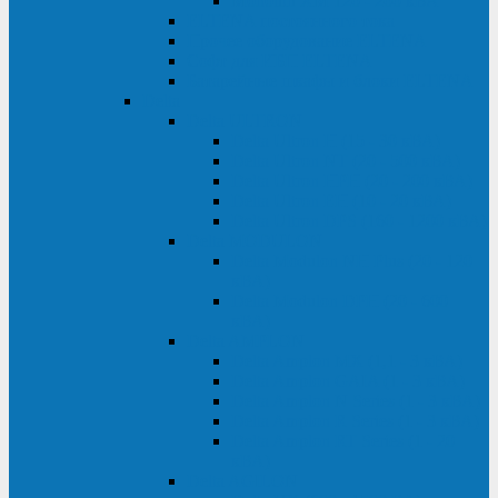
Monolith XM 120 - 200 кВА
ELTENA постоянного тока
Прочее оборудование ELTENA
Софт для ИБП ELTENA
Батарейные шкафы и блоки ELTENA
Delta
Delta ULTRON
Delta Ultron H (15 - 30 кВА)
Delta Ultron NT (20 - 500 кВА)
Delta Ultron HPH (20 - 200 кВА)
Delta Ultron EH (10 - 20 кВА)
Delta Ultron DPS (160 - 1200 кВА)
Delta MODULON
Delta Modulon NH Plus (20 - 120
кВА)
Delta Modulon DPH (20 - 600
кВА)
Delta AMPLON
Delta Amplon MX (1,1 - 3 кВА)
Delta Amplon GAIA (1 - 3 кВА)
Delta Amplon N Series (1 - 3 кВА)
Delta Amplon R Series (1 - 3 кВА)
Delta Amplon RT Series (1 - 20
кВА)
Delta AGILON