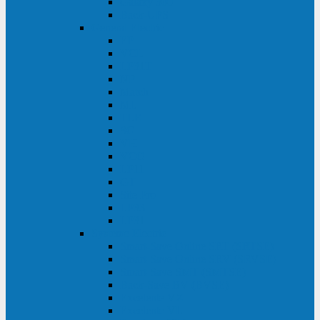
Galaxy 300
Back-UPS
General Electric
EP
VCL
LP31T
NP
Match
ML
TLE
SG
VH
VCO
LP11
GT
Site Pro
LP33
LP31
Systeme Electric
Smart-Save Online SRT (SRTSE)
Smart-Save Online SRV (SRVSE)
Smart-Save SMT (SMTSE)
Back-Save BV (BVSE)
Excelente VX
Excelente VL