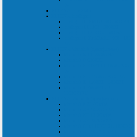
ВА
ELTENA One Station
ELTENA Intelligent
Intelligent II RM1U 500 - 800 ВА
Intelligent III 1100 - 3000RT
Intelligent LT2 500 - 1500 ВА
Intelligent II RM/RMLT 600 - 1000
ВА
ELTENA Monolith (однофазные)
Monolith K LT 20000 ВА
Monolith D 6000RT
Monolith E RT/RTLT 1000 - 3000
ВА
Monolith E LT 1000 - 3000 ВА
Monolith III 1500RT - 3000RT
Monolith III 6000RT2U,
10000RT2U
ELTENA Monolith (трехфазные)
Monolith F 20-40 кВА
Monolith XF 20-200 кВА
Monolith ХE 10-20 кВА
Monolith ХE 40-80 кВА
Monolith RTM 10000-31, 10000-33
Monolith XL 40 - 200 кВА