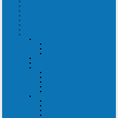
ИБП для медицинских учреждений
ИБП для центров обработки данных (ЦОД)
ИБП для финансовых учреждений
ИБП для ритейла
Промышленные ИБП
ИБП для морских судов
Дизель-генераторные установки
Аккумуляторные батареи для ИБП
АКБ Sprinter
PP
XP-FT
P-XP
АКБ Sonnenschein
АКБ Riello
АКБ Marathon
XL
L
PowerCycle
M-FTX
M-FT
АКБ FIAMM
SLA
FHC
FHT2
FIT