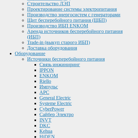
Строительство ЛЭП
Проектирование системы электропитания
Производство энергосистем с генераторами
Щит бесперебойного питания (ЩБП)
Производство ИБП ENKOМ
Аренда источников бесперебойного питания
(ИБП)
Trade-in (выкуп старого ИБП)
Доставка оборудования
Оборудование
Источники бесперебойного питания
Связь инжиниринг
IPPON
ENKOM
Riello
Импульс
APC
General Electric
Systeme Electric
CyberPower
Сайбер Электро
INVT
DKC
Kehua
HiDEN