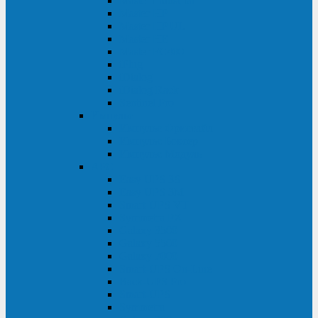
Master Industrial
Master HP
Master HP UL
Master HE
Master FC400
iPlug
iDialog
iDialog Rack
Sentinel Pro
Импульс
Импульс Фристайл
Импульс Боксер
Импульс Модуль
APC
Easy UPS 3S
Easy UPS 3M
Smart-UPS VT
Symmetra PX
Galaxy 3500
Galaxy 5500
Galaxy 7000
Smart-UPS On-Line
Back-UPS Pro
Smart-UPS
Symmetra