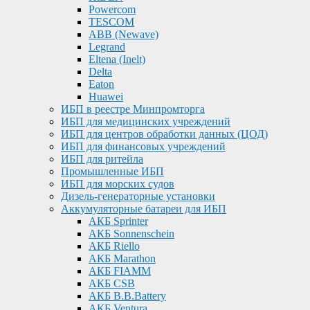
Powercom
TESCOM
ABB (Newave)
Legrand
Eltena (Inelt)
Delta
Eaton
Huawei
ИБП в реестре Минпромторга
ИБП для медицинских учреждений
ИБП для центров обработки данных (ЦОД)
ИБП для финансовых учреждений
ИБП для ритейла
Промышленные ИБП
ИБП для морских судов
Дизель-генераторные установки
Аккумуляторные батареи для ИБП
АКБ Sprinter
АКБ Sonnenschein
АКБ Riello
АКБ Marathon
АКБ FIAMM
АКБ CSB
АКБ B.B.Battery
АКБ Ventura