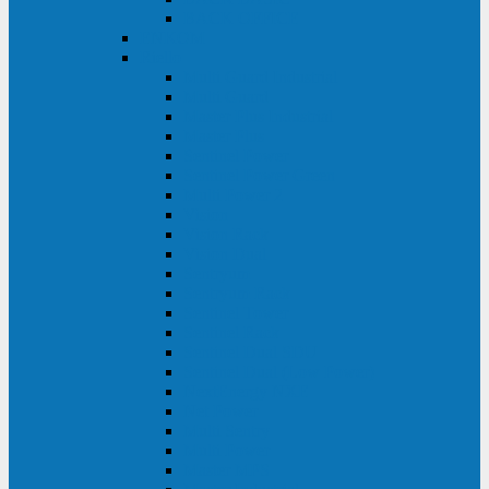
BACK OFFICE
ENKOM
Riello
Multi Guard Industrial
Multi Guard
Master Plus Industrial
Master Plus
Sentinel Power
Sentinel Power Green
Multi Power 2
Vision
Vision Rack
Vision Dual
Sentryum
Sentryum Rack
Sentinel Tower
Sentinel Rack
Sentinel Dual SDU
Sentinel Dual (Low Power)
NextEnergy NXE
Net Power
Multi Sentry
Multi Power
Master MPS