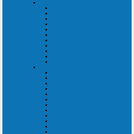
DKC
DKC TRIO MDB
DKC TRIO MDA
DKC Extra TT
DKC Trio XT/Trio XTG
DKC Trio TT
DKC Trio TM
DKC Solo MD/Solo MMB
DKC Small Rackmount
DKC Small Tower
DKC Info Rackmount Pro
DKC Info/Info LCD/Info PDU
Kehua
Kehua Myria 60-200
Kehua MR33 400-1600
Kehua MR33 30-600
Kehua KR-RM Li 1-3 кВА
Kehua KR-RM 10-40 кВА
Kehua KR-RM 1-3 кВА
Kehua KR33T 300-600
Kehua KR33T 10-40
Kehua KR33 300-1200
Kehua KR33 10-40 10-40 кВА
Kehua KR11T 6-10 кВА
Kehua KR11-J Plus 6-10 кВА