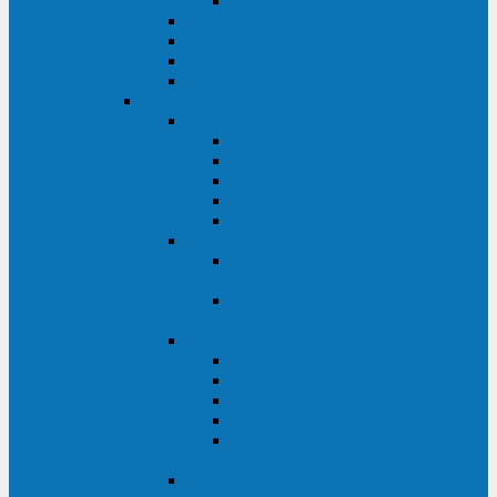
Monolith XM 120 - 200 кВА
ELTENA постоянного тока
Прочее оборудование ELTENA
Софт для ИБП ELTENA
Батарейные шкафы и блоки ELTENA
Delta
Delta ULTRON
Delta Ultron H (15 - 30 кВА)
Delta Ultron NT (20 - 500 кВА)
Delta Ultron HPH (20 - 200 кВА)
Delta Ultron EH (10 - 20 кВА)
Delta Ultron DPS (160 - 1200 кВА)
Delta MODULON
Delta Modulon NH Plus (20 - 120
кВА)
Delta Modulon DPH (20 - 600
кВА)
Delta AMPLON
Delta Amplon MX (1,1 - 3 кВА)
Delta Amplon GAIA (1 - 3 кВА)
Delta Amplon N Series (1 - 3 кВА)
Delta Amplon R Series (1 - 3 кВА)
Delta Amplon RT Series (1 - 20
кВА)
Delta AGILON