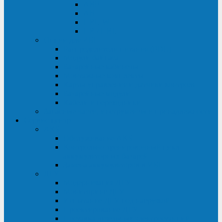
ABF
AB
HRL-W
HR / HRL
Опции для ИБП
Распределители питания (PDU)
Модули байпаса
Батарейные кабинеты
Монтажные комплекты
Карты управления и датчики контроля
Батарейные модули
Кабели и переходники
Запасные части, инструменты и принадлежности
Сервис-центр
АКБ
Обслуживание АКБ
Контрольно-тренировочный цикл
аккумуляторных батарей
Замена аккумуляторов в ИБП
ДГУ
Модернизация ДГУ
Мониторинг ДГУ
Испытание ДГУ под нагрузкой
Проектирование ДГУ
Поставка дизельных электростанций