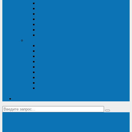
Диагностика дизель-генераторов
Производство дизельных электростанций
Сервис ДЭС
Установка и монтаж ДГУ
Пусконаладка ДГУ
Ремонт дизельных генераторов
Техническое обслуживание ДГУ
ИБП
Диагностика ИБП
Техническое обслуживание ИБП
Ремонт ИБП
Монтаж, шефмонтаж и пусконаладка
Ремонт ИБП APC
Ремонт ИБП Eaton
Ремонт ИБП Delta Electronics
Ремонт ИБП Riello
Техническое обслуживание и сервис ИБП
Legrand
Контакты
Поставка ИБП Eaton и Riello
Санкт-Петербург
info@en-kom.ru
8 (800) 511-70-94
+7 (812) 677-14-41
Перезвоните мне