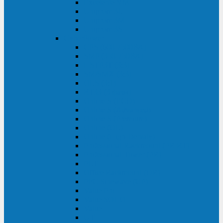
Excelente VM
Uniprom 3L
Uniprom 3M
Uniprom 3S
CyberPower
CPS (600-7500ВА)
SMP (350-750ВА)
HSTP3T (3:3)
SM/SMX (3:3)
OLS (3:1)
RT33 (3 фазы)
Online S (ECO)
Online S (Advanced)
Online S (Premium)
Online (OL)
Online (High-Density)
Professional Rackmount (PR RT)
Professional Tower (PR)
PLT
Office Rackmount (OR)
PFC Sinewave (CP)
Value Pro
Value SOHO
Value
UT