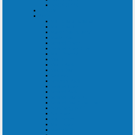
BACK OFFICE
ENKOM
Riello
Multi Guard Industrial
Multi Guard
Master Plus Industrial
Master Plus
Sentinel Power
Sentinel Power Green
Multi Power 2
Vision
Vision Rack
Vision Dual
Sentryum
Sentryum Rack
Sentinel Tower
Sentinel Rack
Sentinel Dual SDU
Sentinel Dual (Low Power)
NextEnergy NXE
Net Power
Multi Sentry
Multi Power
Master MPS