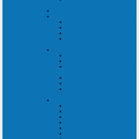
ВА
ELTENA One Station
ELTENA Intelligent
Intelligent II RM1U 500 - 800 ВА
Intelligent III 1100 - 3000RT
Intelligent LT2 500 - 1500 ВА
Intelligent II RM/RMLT 600 - 1000
ВА
ELTENA Monolith (однофазные)
Monolith K LT 20000 ВА
Monolith D 6000RT
Monolith E RT/RTLT 1000 - 3000
ВА
Monolith E LT 1000 - 3000 ВА
Monolith III 1500RT - 3000RT
Monolith III 6000RT2U,
10000RT2U
ELTENA Monolith (трехфазные)
Monolith F 20-40 кВА
Monolith XF 20-200 кВА
Monolith ХE 10-20 кВА
Monolith ХE 40-80 кВА
Monolith RTM 10000-31, 10000-33
Monolith XL 40 - 200 кВА