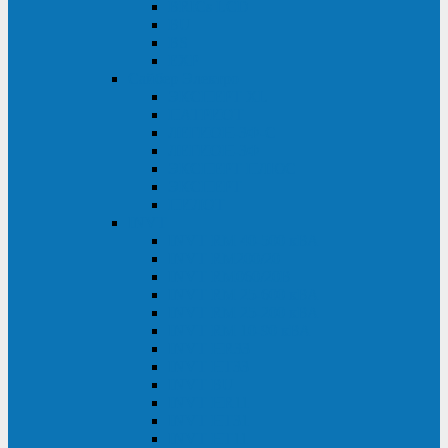
BRICs LCD
BU
BS
EXP
Сайбер Электро
ЭКСПЕРТ XL
ПАТРИОТ
ЛЕГИОН-3Ф-C
ЛЕГИОН-3Ф
ЭКСПЕРТ ПЛЮС
ЭКСПЕРТ
ПИЛОТ
INVT
INVT RM 40-500 кВА
INVT RM200/20
INVT RM060/20B
INVT RM 25-600 кВА
INVT RM 25-200 кВА
INVT RM 10-90 кВА
INVT HR33
INVT HT33
INVT BU
INVT HR11
INVT HT31
INVT HT11