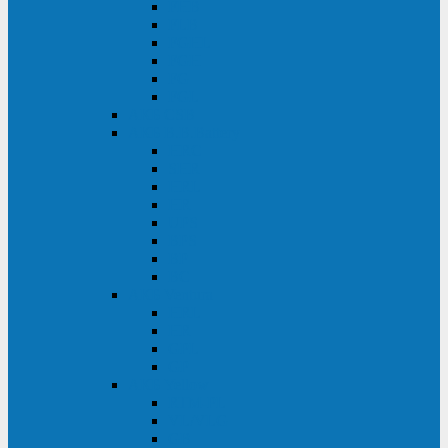
FHB
FLB
FGHL
FGH
FG
FGL
АКБ CSB
АКБ B.B.Battery
HRC
SHR
HRL
HR
UPS
BPS
BP
BC
АКБ Ventura
HRL
HR
GPL
GP
АКБ Yellow
RTM-PL
VL/VLG
GB