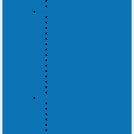
Galaxy 300
Back-UPS
General Electric
EP
VCL
LP31T
NP
Match
ML
TLE
SG
VH
VCO
LP11
GT
Site Pro
LP33
LP31
Systeme Electric
Smart-Save Online SRT (SRTSE)
Smart-Save Online SRV (SRVSE)
Smart-Save SMT (SMTSE)
Back-Save BV (BVSE)
Excelente VX
Excelente VL