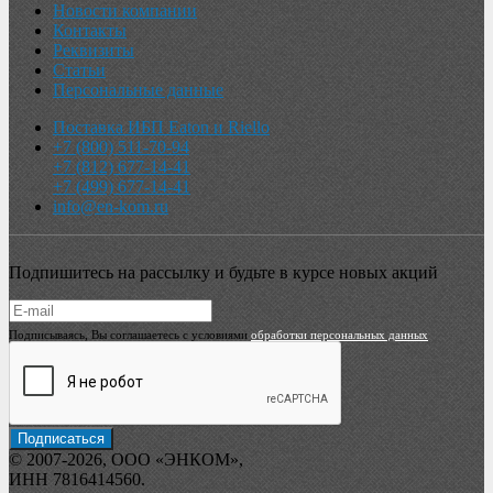
Новости компании
Контакты
Реквизиты
Статьи
Персональные данные
Поставка ИБП Eaton и Riello
+7 (800) 511-70-94
+7 (812) 677-14-41
+7 (499) 677-14-41
info@en-kom.ru
Подпишитесь на рассылку и будьте в курсе новых акций
Подписываясь, Вы соглашаетесь с условиями
обработки персональных данных
© 2007-2026, ООО «ЭНКОМ»,
ИНН 7816414560.