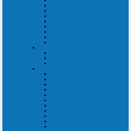
Master Industrial
Master HP
Master HP UL
Master HE
Master FC400
iPlug
iDialog
iDialog Rack
Sentinel Pro
Импульс
Импульс Фристайл
Импульс Боксер
Импульс Модуль
APC
Easy UPS 3S
Easy UPS 3M
Smart-UPS VT
Symmetra PX
Galaxy 3500
Galaxy 5500
Galaxy 7000
Smart-UPS On-Line
Back-UPS Pro
Smart-UPS
Symmetra