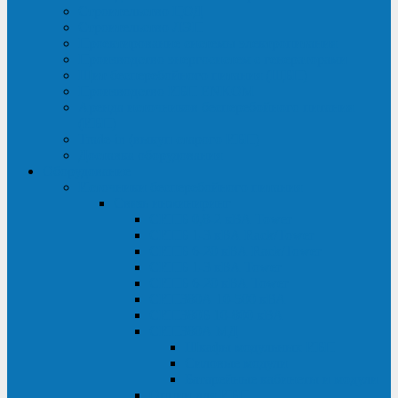
Строительство ЦОД
Строительство ЛЭП
Проектирование системы электропитания
Производство энергосистем с генераторами
Щит бесперебойного питания (ЩБП)
Производство ИБП ENKOМ
Аренда источников бесперебойного питания
(ИБП)
Trade-in (выкуп старого ИБП)
Доставка оборудования
Оборудование
Источники бесперебойного питания
Связь инжиниринг
СИПБ 0,8-2 кВА Tower
СИПБ 1-3 кВА Rack/Tower
СИПБ 6-20 кВА Rack/Tower
СИПБ 1-3 кВА Tower
СИПБ 6-20 кВА Tower
СИП380А 10-500 кВА
СИП380Б 10-800 кВА
СИП380А МД
Шкафы модульных ИБП
Силовые модули
Батарейные кабинеты и модули
Опции для ИБП