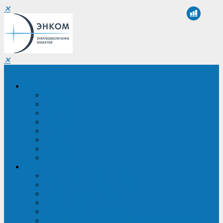
✕
✕
Санкт-Петербург
Компания
О компании
Реквизиты
Сертификаты
Партнеры
Проекты
Отзывы
Новости
Вакансии
Услуги
ИБП в реестре Минпромторга
Регистрация и защита проекта
Подбор аналогов ИБП
Подбор ИБП
Импортозамещение ИБП
Обследование систем электроснабжения объекта