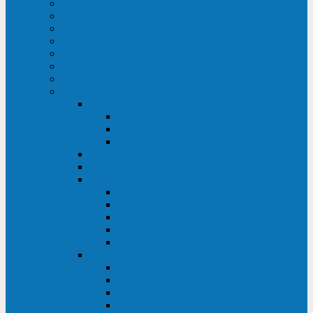
ИБП для медицинских учреждений
ИБП для центров обработки данных (ЦОД)
ИБП для финансовых учреждений
ИБП для ритейла
Промышленные ИБП
ИБП для морских судов
Дизель-генераторные установки
Аккумуляторные батареи для ИБП
АКБ Sprinter
PP
XP-FT
P-XP
АКБ Sonnenschein
АКБ Riello
АКБ Marathon
XL
L
PowerCycle
M-FTX
M-FT
АКБ FIAMM
SLA
FHC
FHT2
FIT