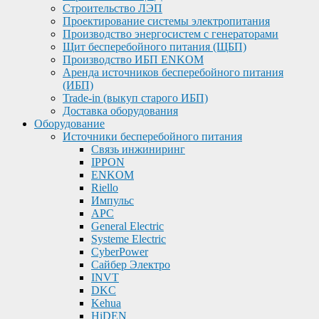
Строительство ЛЭП
Проектирование системы электропитания
Производство энергосистем с генераторами
Щит бесперебойного питания (ЩБП)
Производство ИБП ENKOМ
Аренда источников бесперебойного питания
(ИБП)
Trade-in (выкуп старого ИБП)
Доставка оборудования
Оборудование
Источники бесперебойного питания
Связь инжиниринг
IPPON
ENKOM
Riello
Импульс
APC
General Electric
Systeme Electric
CyberPower
Сайбер Электро
INVT
DKC
Kehua
HiDEN