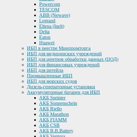
Powercom
TESCOM
ABB (Newave)
Legrand
Eltena (Inelt)
Delta
Eaton
Huawei
ИБП в реестре Минпромторга
ИБП для медицинских учреждений
ИБП для центров обработки данных (ЦОД)
ИБП для финансовых учреждений
ИБП для ритейла
Промышленные ИБП
ИБП для морских судов
Дизель-генераторные установки
Аккумуляторные батареи для ИБП
АКБ Sprinter
АКБ Sonnenschein
АКБ Riello
АКБ Marathon
АКБ FIAMM
АКБ CSB
АКБ B.B.Battery
АКБ Ventura