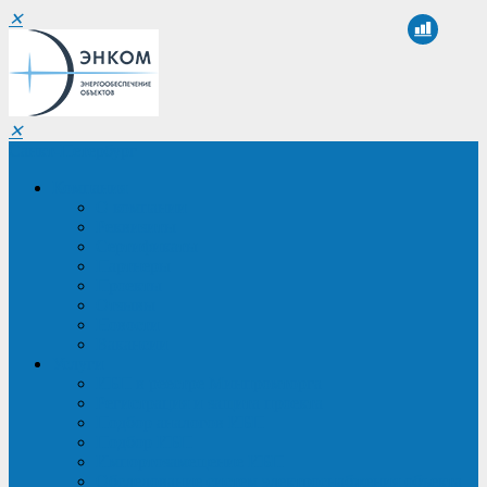
✕
✕
Санкт-Петербург
Компания
О компании
Реквизиты
Сертификаты
Партнеры
Проекты
Отзывы
Новости
Вакансии
Услуги
ИБП в реестре Минпромторга
Регистрация и защита проекта
Подбор аналогов ИБП
Подбор ИБП
Импортозамещение ИБП
Обследование систем электроснабжения объекта