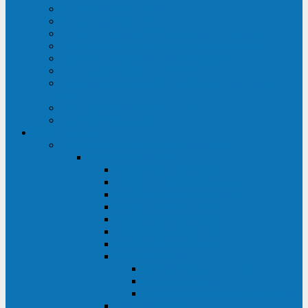
Строительство ЦОД
Строительство ЛЭП
Проектирование системы электропитания
Производство энергосистем с генераторами
Щит бесперебойного питания (ЩБП)
Производство ИБП ENKOМ
Аренда источников бесперебойного питания
(ИБП)
Trade-in (выкуп старого ИБП)
Доставка оборудования
Оборудование
Источники бесперебойного питания
Связь инжиниринг
СИПБ 0,8-2 кВА Tower
СИПБ 1-3 кВА Rack/Tower
СИПБ 6-20 кВА Rack/Tower
СИПБ 1-3 кВА Tower
СИПБ 6-20 кВА Tower
СИП380А 10-500 кВА
СИП380Б 10-800 кВА
СИП380А МД
Шкафы модульных ИБП
Силовые модули
Батарейные кабинеты и модули
Опции для ИБП