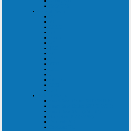
Galaxy 300
Back-UPS
General Electric
EP
VCL
LP31T
NP
Match
ML
TLE
SG
VH
VCO
LP11
GT
Site Pro
LP33
LP31
Systeme Electric
Smart-Save Online SRT (SRTSE)
Smart-Save Online SRV (SRVSE)
Smart-Save SMT (SMTSE)
Back-Save BV (BVSE)
Excelente VX
Excelente VL