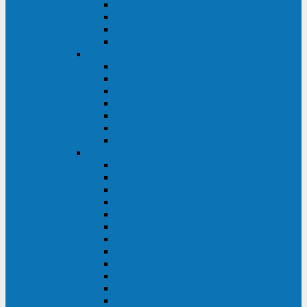
BRICs LCD
BU
BS
EXP
Сайбер Электро
ЭКСПЕРТ XL
ПАТРИОТ
ЛЕГИОН-3Ф-C
ЛЕГИОН-3Ф
ЭКСПЕРТ ПЛЮС
ЭКСПЕРТ
ПИЛОТ
INVT
INVT RM 40-500 кВА
INVT RM200/20
INVT RM060/20B
INVT RM 25-600 кВА
INVT RM 25-200 кВА
INVT RM 10-90 кВА
INVT HR33
INVT HT33
INVT BU
INVT HR11
INVT HT31
INVT HT11