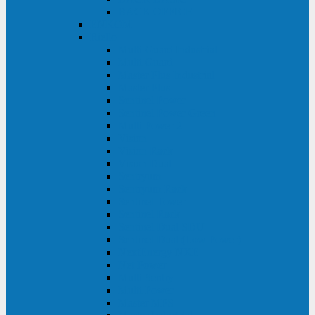
BACK OFFICE
ENKOM
Riello
Multi Guard Industrial
Multi Guard
Master Plus Industrial
Master Plus
Sentinel Power
Sentinel Power Green
Multi Power 2
Vision
Vision Rack
Vision Dual
Sentryum
Sentryum Rack
Sentinel Tower
Sentinel Rack
Sentinel Dual SDU
Sentinel Dual (Low Power)
NextEnergy NXE
Net Power
Multi Sentry
Multi Power
Master MPS