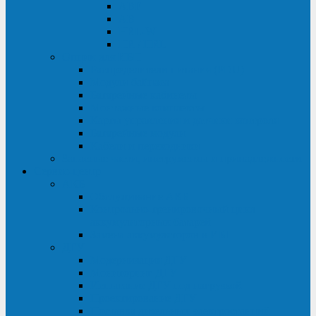
ABF
AB
HRL-W
HR / HRL
Опции для ИБП
Распределители питания (PDU)
Модули байпаса
Батарейные кабинеты
Монтажные комплекты
Карты управления и датчики контроля
Батарейные модули
Кабели и переходники
Запасные части, инструменты и принадлежности
Сервис-центр
АКБ
Обслуживание АКБ
Контрольно-тренировочный цикл
аккумуляторных батарей
Замена аккумуляторов в ИБП
ДГУ
Модернизация ДГУ
Мониторинг ДГУ
Испытание ДГУ под нагрузкой
Проектирование ДГУ
Поставка дизельных электростанций