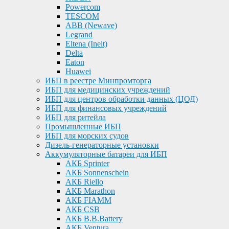
Powercom
TESCOM
ABB (Newave)
Legrand
Eltena (Inelt)
Delta
Eaton
Huawei
ИБП в реестре Минпромторга
ИБП для медицинских учреждений
ИБП для центров обработки данных (ЦОД)
ИБП для финансовых учреждений
ИБП для ритейла
Промышленные ИБП
ИБП для морских судов
Дизель-генераторные установки
Аккумуляторные батареи для ИБП
АКБ Sprinter
АКБ Sonnenschein
АКБ Riello
АКБ Marathon
АКБ FIAMM
АКБ CSB
АКБ B.B.Battery
АКБ Ventura