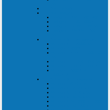
ВА
ELTENA One Station
ELTENA Intelligent
Intelligent II RM1U 500 - 800 ВА
Intelligent III 1100 - 3000RT
Intelligent LT2 500 - 1500 ВА
Intelligent II RM/RMLT 600 - 1000
ВА
ELTENA Monolith (однофазные)
Monolith K LT 20000 ВА
Monolith D 6000RT
Monolith E RT/RTLT 1000 - 3000
ВА
Monolith E LT 1000 - 3000 ВА
Monolith III 1500RT - 3000RT
Monolith III 6000RT2U,
10000RT2U
ELTENA Monolith (трехфазные)
Monolith F 20-40 кВА
Monolith XF 20-200 кВА
Monolith ХE 10-20 кВА
Monolith ХE 40-80 кВА
Monolith RTM 10000-31, 10000-33
Monolith XL 40 - 200 кВА