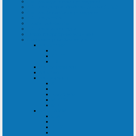
ИБП для медицинских учреждений
ИБП для центров обработки данных (ЦОД)
ИБП для финансовых учреждений
ИБП для ритейла
Промышленные ИБП
ИБП для морских судов
Дизель-генераторные установки
Аккумуляторные батареи для ИБП
АКБ Sprinter
PP
XP-FT
P-XP
АКБ Sonnenschein
АКБ Riello
АКБ Marathon
XL
L
PowerCycle
M-FTX
M-FT
АКБ FIAMM
SLA
FHC
FHT2
FIT