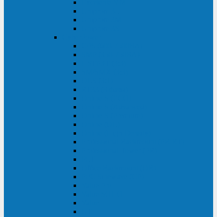
Excelente VM
Uniprom 3L
Uniprom 3M
Uniprom 3S
CyberPower
CPS (600-7500ВА)
SMP (350-750ВА)
HSTP3T (3:3)
SM/SMX (3:3)
OLS (3:1)
RT33 (3 фазы)
Online S (ECO)
Online S (Advanced)
Online S (Premium)
Online (OL)
Online (High-Density)
Professional Rackmount (PR RT)
Professional Tower (PR)
PLT
Office Rackmount (OR)
PFC Sinewave (CP)
Value Pro
Value SOHO
Value
UT