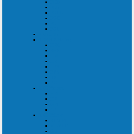
FHB
FLB
FGHL
FGH
FG
FGL
АКБ CSB
АКБ B.B.Battery
HRC
SHR
HRL
HR
UPS
BPS
BP
BC
АКБ Ventura
HRL
HR
GPL
GP
АКБ Yellow
RTM-PL
VL/VLG
GB