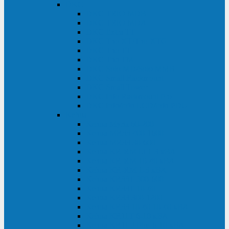
DKC
DKC TRIO MDB
DKC TRIO MDA
DKC Extra TT
DKC Trio XT/Trio XTG
DKC Trio TT
DKC Trio TM
DKC Solo MD/Solo MMB
DKC Small Rackmount
DKC Small Tower
DKC Info Rackmount Pro
DKC Info/Info LCD/Info PDU
Kehua
Kehua Myria 60-200
Kehua MR33 400-1600
Kehua MR33 30-600
Kehua KR-RM Li 1-3 кВА
Kehua KR-RM 10-40 кВА
Kehua KR-RM 1-3 кВА
Kehua KR33T 300-600
Kehua KR33T 10-40
Kehua KR33 300-1200
Kehua KR33 10-40 10-40 кВА
Kehua KR11T 6-10 кВА
Kehua KR11-J Plus 6-10 кВА