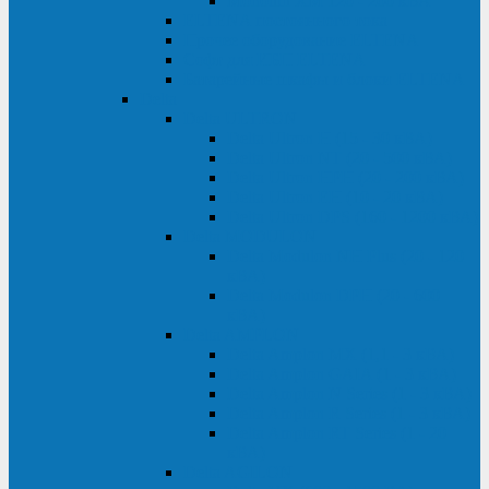
Monolith XM 120 - 200 кВА
ELTENA постоянного тока
Прочее оборудование ELTENA
Софт для ИБП ELTENA
Батарейные шкафы и блоки ELTENA
Delta
Delta ULTRON
Delta Ultron H (15 - 30 кВА)
Delta Ultron NT (20 - 500 кВА)
Delta Ultron HPH (20 - 200 кВА)
Delta Ultron EH (10 - 20 кВА)
Delta Ultron DPS (160 - 1200 кВА)
Delta MODULON
Delta Modulon NH Plus (20 - 120
кВА)
Delta Modulon DPH (20 - 600
кВА)
Delta AMPLON
Delta Amplon MX (1,1 - 3 кВА)
Delta Amplon GAIA (1 - 3 кВА)
Delta Amplon N Series (1 - 3 кВА)
Delta Amplon R Series (1 - 3 кВА)
Delta Amplon RT Series (1 - 20
кВА)
Delta AGILON