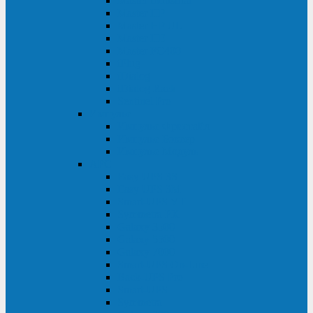
Master Industrial
Master HP
Master HP UL
Master HE
Master FC400
iPlug
iDialog
iDialog Rack
Sentinel Pro
Импульс
Импульс Фристайл
Импульс Боксер
Импульс Модуль
APC
Easy UPS 3S
Easy UPS 3M
Smart-UPS VT
Symmetra PX
Galaxy 3500
Galaxy 5500
Galaxy 7000
Smart-UPS On-Line
Back-UPS Pro
Smart-UPS
Symmetra