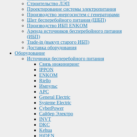
Строительство ЛЭП
Проектирование системы электропитания
Производство энергосистем с генераторами
Щит бесперебойного питания (ЩБП)
Производство ИБП ENKOМ
Аренда источников бесперебойного питания
(ИБП)
Trade-in (выкуп старого ИБП)
Доставка оборудования
Оборудование
Источники бесперебойного питания
Связь инжиниринг
IPPON
ENKOM
Riello
Импульс
APC
General Electric
Systeme Electric
CyberPower
Сайбер Электро
INVT
DKC
Kehua
HiDEN