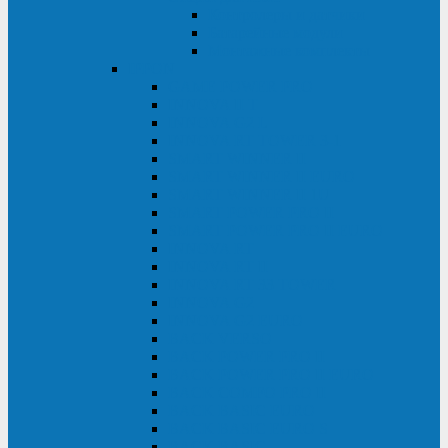
Контролеры и датчики
Батарейные модули
Монтажные комплекты
IPPON
GAME POWER PRO
INNOVA II T
INNOVA G2 L
INNOVA RT TOWER 3-1
SMART WINNER II
SMART WINNER II EURO
SMART WINNER II 1U
SMART POWER PRO II
SMART POWER PRO II EURO
INNOVA RT
INNOVA RT II
INNOVA RT 33 TOWER
INNOVA G2
INNOVA G2 EURO
BACK VERSO
BACK POWER PRO II
BACK POWER PRO II EURO
BACK COMFO PRO II
BACK BASIC EURO
BACK BASIC EURO S
BACK BASIC