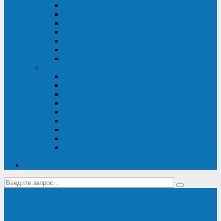
Диагностика дизель-генераторов
Производство дизельных электростанций
Сервис ДЭС
Установка и монтаж ДГУ
Пусконаладка ДГУ
Ремонт дизельных генераторов
Техническое обслуживание ДГУ
ИБП
Диагностика ИБП
Техническое обслуживание ИБП
Ремонт ИБП
Монтаж, шефмонтаж и пусконаладка
Ремонт ИБП APC
Ремонт ИБП Eaton
Ремонт ИБП Delta Electronics
Ремонт ИБП Riello
Техническое обслуживание и сервис ИБП
Legrand
Контакты
Поставка ИБП Eaton и Riello
Санкт-Петербург
info@en-kom.ru
8 (800) 511-70-94
+7 (812) 677-14-41
Перезвоните мне