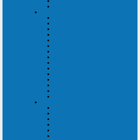
Galaxy 300
Back-UPS
General Electric
EP
VCL
LP31T
NP
Match
ML
TLE
SG
VH
VCO
LP11
GT
Site Pro
LP33
LP31
Systeme Electric
Smart-Save Online SRT (SRTSE)
Smart-Save Online SRV (SRVSE)
Smart-Save SMT (SMTSE)
Back-Save BV (BVSE)
Excelente VX
Excelente VL