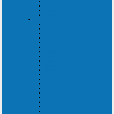
Excelente VM
Uniprom 3L
Uniprom 3M
Uniprom 3S
CyberPower
CPS (600-7500ВА)
SMP (350-750ВА)
HSTP3T (3:3)
SM/SMX (3:3)
OLS (3:1)
RT33 (3 фазы)
Online S (ECO)
Online S (Advanced)
Online S (Premium)
Online (OL)
Online (High-Density)
Professional Rackmount (PR RT)
Professional Tower (PR)
PLT
Office Rackmount (OR)
PFC Sinewave (CP)
Value Pro
Value SOHO
Value
UT