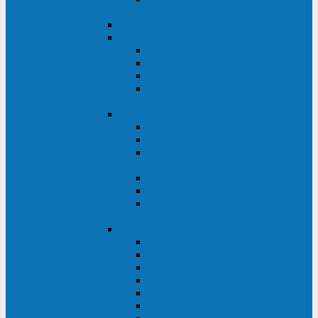
ВА
ELTENA One Station
ELTENA Intelligent
Intelligent II RM1U 500 - 800 ВА
Intelligent III 1100 - 3000RT
Intelligent LT2 500 - 1500 ВА
Intelligent II RM/RMLT 600 - 1000
ВА
ELTENA Monolith (однофазные)
Monolith K LT 20000 ВА
Monolith D 6000RT
Monolith E RT/RTLT 1000 - 3000
ВА
Monolith E LT 1000 - 3000 ВА
Monolith III 1500RT - 3000RT
Monolith III 6000RT2U,
10000RT2U
ELTENA Monolith (трехфазные)
Monolith F 20-40 кВА
Monolith XF 20-200 кВА
Monolith ХE 10-20 кВА
Monolith ХE 40-80 кВА
Monolith RTM 10000-31, 10000-33
Monolith XL 40 - 200 кВА