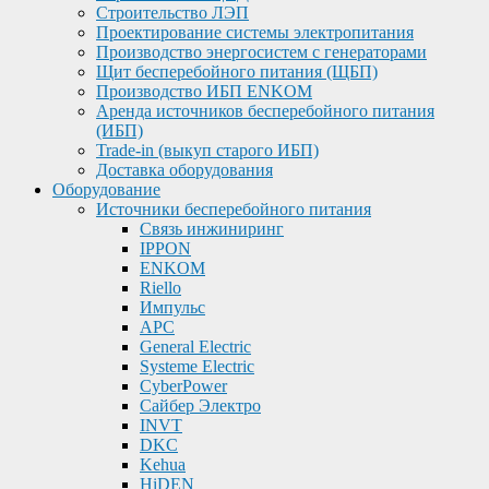
Строительство ЛЭП
Проектирование системы электропитания
Производство энергосистем с генераторами
Щит бесперебойного питания (ЩБП)
Производство ИБП ENKOМ
Аренда источников бесперебойного питания
(ИБП)
Trade-in (выкуп старого ИБП)
Доставка оборудования
Оборудование
Источники бесперебойного питания
Связь инжиниринг
IPPON
ENKOM
Riello
Импульс
APC
General Electric
Systeme Electric
CyberPower
Сайбер Электро
INVT
DKC
Kehua
HiDEN