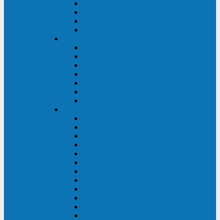
BRICs LCD
BU
BS
EXP
Сайбер Электро
ЭКСПЕРТ XL
ПАТРИОТ
ЛЕГИОН-3Ф-C
ЛЕГИОН-3Ф
ЭКСПЕРТ ПЛЮС
ЭКСПЕРТ
ПИЛОТ
INVT
INVT RM 40-500 кВА
INVT RM200/20
INVT RM060/20B
INVT RM 25-600 кВА
INVT RM 25-200 кВА
INVT RM 10-90 кВА
INVT HR33
INVT HT33
INVT BU
INVT HR11
INVT HT31
INVT HT11