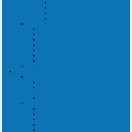
ABF
AB
HRL-W
HR / HRL
Опции для ИБП
Распределители питания (PDU)
Модули байпаса
Батарейные кабинеты
Монтажные комплекты
Карты управления и датчики контроля
Батарейные модули
Кабели и переходники
Запасные части, инструменты и принадлежности
Сервис-центр
АКБ
Обслуживание АКБ
Контрольно-тренировочный цикл
аккумуляторных батарей
Замена аккумуляторов в ИБП
ДГУ
Модернизация ДГУ
Мониторинг ДГУ
Испытание ДГУ под нагрузкой
Проектирование ДГУ
Поставка дизельных электростанций