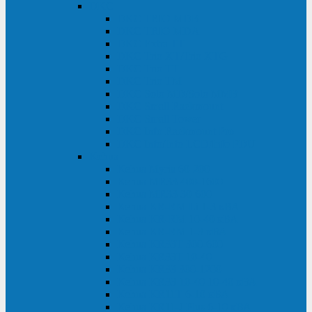
DKC
DKC TRIO MDB
DKC TRIO MDA
DKC Extra TT
DKC Trio XT/Trio XTG
DKC Trio TT
DKC Trio TM
DKC Solo MD/Solo MMB
DKC Small Rackmount
DKC Small Tower
DKC Info Rackmount Pro
DKC Info/Info LCD/Info PDU
Kehua
Kehua Myria 60-200
Kehua MR33 400-1600
Kehua MR33 30-600
Kehua KR-RM Li 1-3 кВА
Kehua KR-RM 10-40 кВА
Kehua KR-RM 1-3 кВА
Kehua KR33T 300-600
Kehua KR33T 10-40
Kehua KR33 300-1200
Kehua KR33 10-40 10-40 кВА
Kehua KR11T 6-10 кВА
Kehua KR11-J Plus 6-10 кВА