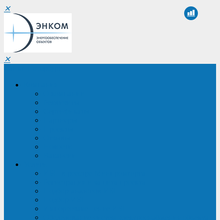
✕
✕
Санкт-Петербург
Компания
О компании
Реквизиты
Сертификаты
Партнеры
Проекты
Отзывы
Новости
Вакансии
Услуги
ИБП в реестре Минпромторга
Регистрация и защита проекта
Подбор аналогов ИБП
Подбор ИБП
Импортозамещение ИБП
Обследование систем электроснабжения объекта