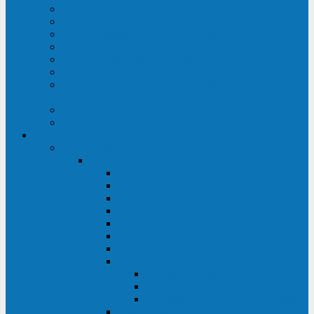
Строительство ЦОД
Строительство ЛЭП
Проектирование системы электропитания
Производство энергосистем с генераторами
Щит бесперебойного питания (ЩБП)
Производство ИБП ENKOМ
Аренда источников бесперебойного питания
(ИБП)
Trade-in (выкуп старого ИБП)
Доставка оборудования
Оборудование
Источники бесперебойного питания
Связь инжиниринг
СИПБ 0,8-2 кВА Tower
СИПБ 1-3 кВА Rack/Tower
СИПБ 6-20 кВА Rack/Tower
СИПБ 1-3 кВА Tower
СИПБ 6-20 кВА Tower
СИП380А 10-500 кВА
СИП380Б 10-800 кВА
СИП380А МД
Шкафы модульных ИБП
Силовые модули
Батарейные кабинеты и модули
Опции для ИБП