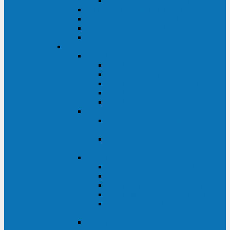
Monolith XM 120 - 200 кВА
ELTENA постоянного тока
Прочее оборудование ELTENA
Софт для ИБП ELTENA
Батарейные шкафы и блоки ELTENA
Delta
Delta ULTRON
Delta Ultron H (15 - 30 кВА)
Delta Ultron NT (20 - 500 кВА)
Delta Ultron HPH (20 - 200 кВА)
Delta Ultron EH (10 - 20 кВА)
Delta Ultron DPS (160 - 1200 кВА)
Delta MODULON
Delta Modulon NH Plus (20 - 120
кВА)
Delta Modulon DPH (20 - 600
кВА)
Delta AMPLON
Delta Amplon MX (1,1 - 3 кВА)
Delta Amplon GAIA (1 - 3 кВА)
Delta Amplon N Series (1 - 3 кВА)
Delta Amplon R Series (1 - 3 кВА)
Delta Amplon RT Series (1 - 20
кВА)
Delta AGILON