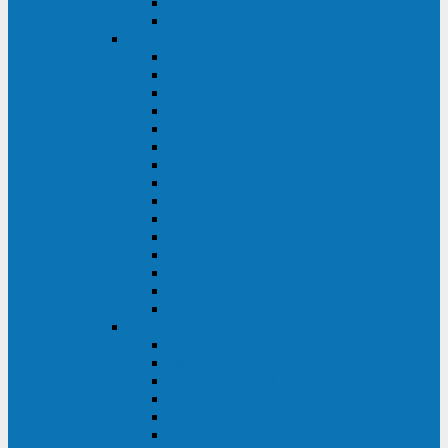
Galaxy 300
Back-UPS
General Electric
EP
VCL
LP31T
NP
Match
ML
TLE
SG
VH
VCO
LP11
GT
Site Pro
LP33
LP31
Systeme Electric
Smart-Save Online SRT (SRTSE)
Smart-Save Online SRV (SRVSE)
Smart-Save SMT (SMTSE)
Back-Save BV (BVSE)
Excelente VX
Excelente VL