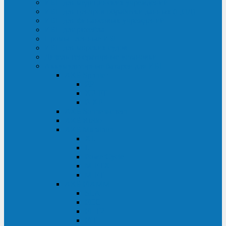
ИБП для медицинских учреждений
ИБП для центров обработки данных (ЦОД)
ИБП для финансовых учреждений
ИБП для ритейла
Промышленные ИБП
ИБП для морских судов
Дизель-генераторные установки
Аккумуляторные батареи для ИБП
АКБ Sprinter
PP
XP-FT
P-XP
АКБ Sonnenschein
АКБ Riello
АКБ Marathon
XL
L
PowerCycle
M-FTX
M-FT
АКБ FIAMM
SLA
FHC
FHT2
FIT