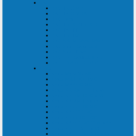
DKC
DKC TRIO MDB
DKC TRIO MDA
DKC Extra TT
DKC Trio XT/Trio XTG
DKC Trio TT
DKC Trio TM
DKC Solo MD/Solo MMB
DKC Small Rackmount
DKC Small Tower
DKC Info Rackmount Pro
DKC Info/Info LCD/Info PDU
Kehua
Kehua Myria 60-200
Kehua MR33 400-1600
Kehua MR33 30-600
Kehua KR-RM Li 1-3 кВА
Kehua KR-RM 10-40 кВА
Kehua KR-RM 1-3 кВА
Kehua KR33T 300-600
Kehua KR33T 10-40
Kehua KR33 300-1200
Kehua KR33 10-40 10-40 кВА
Kehua KR11T 6-10 кВА
Kehua KR11-J Plus 6-10 кВА