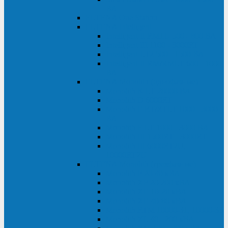
ВА
ELTENA One Station
ELTENA Intelligent
Intelligent II RM1U 500 - 800 ВА
Intelligent III 1100 - 3000RT
Intelligent LT2 500 - 1500 ВА
Intelligent II RM/RMLT 600 - 1000
ВА
ELTENA Monolith (однофазные)
Monolith K LT 20000 ВА
Monolith D 6000RT
Monolith E RT/RTLT 1000 - 3000
ВА
Monolith E LT 1000 - 3000 ВА
Monolith III 1500RT - 3000RT
Monolith III 6000RT2U,
10000RT2U
ELTENA Monolith (трехфазные)
Monolith F 20-40 кВА
Monolith XF 20-200 кВА
Monolith ХE 10-20 кВА
Monolith ХE 40-80 кВА
Monolith RTM 10000-31, 10000-33
Monolith XL 40 - 200 кВА