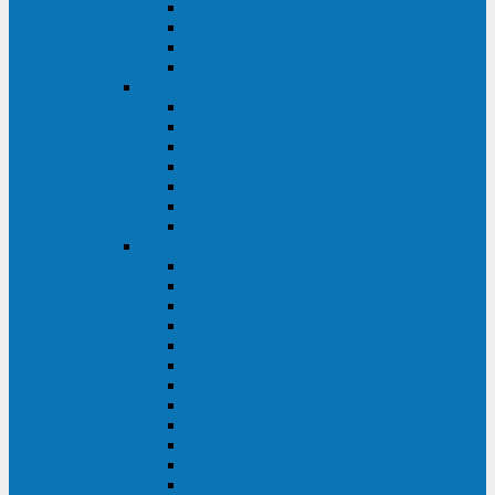
BRICs LCD
BU
BS
EXP
Сайбер Электро
ЭКСПЕРТ XL
ПАТРИОТ
ЛЕГИОН-3Ф-C
ЛЕГИОН-3Ф
ЭКСПЕРТ ПЛЮС
ЭКСПЕРТ
ПИЛОТ
INVT
INVT RM 40-500 кВА
INVT RM200/20
INVT RM060/20B
INVT RM 25-600 кВА
INVT RM 25-200 кВА
INVT RM 10-90 кВА
INVT HR33
INVT HT33
INVT BU
INVT HR11
INVT HT31
INVT HT11