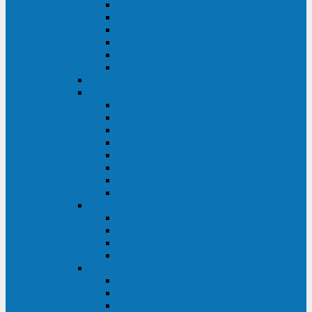
FHB
FLB
FGHL
FGH
FG
FGL
АКБ CSB
АКБ B.B.Battery
HRC
SHR
HRL
HR
UPS
BPS
BP
BC
АКБ Ventura
HRL
HR
GPL
GP
АКБ Yellow
RTM-PL
VL/VLG
GB