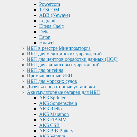
Powercom
TESCOM
ABB (Newave)
Legrand
Eltena (Inelt)
Delta
Eaton
Huawei
ИБП в реестре Минпромторга
ИБП для медицинских учреждений
ИБП для центров обработки данных (ЦОД)
ИБП для финансовых учреждений
ИБП для ритейла
Промышленные ИБП
ИБП для морских судов
Дизель-генераторные установки
Аккумуляторные батареи для ИБП
АКБ Sprinter
АКБ Sonnenschein
АКБ Riello
АКБ Marathon
АКБ FIAMM
АКБ CSB
АКБ B.B.Battery
АКБ Ventura