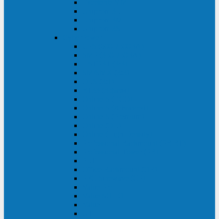
Excelente VM
Uniprom 3L
Uniprom 3M
Uniprom 3S
CyberPower
CPS (600-7500ВА)
SMP (350-750ВА)
HSTP3T (3:3)
SM/SMX (3:3)
OLS (3:1)
RT33 (3 фазы)
Online S (ECO)
Online S (Advanced)
Online S (Premium)
Online (OL)
Online (High-Density)
Professional Rackmount (PR RT)
Professional Tower (PR)
PLT
Office Rackmount (OR)
PFC Sinewave (CP)
Value Pro
Value SOHO
Value
UT