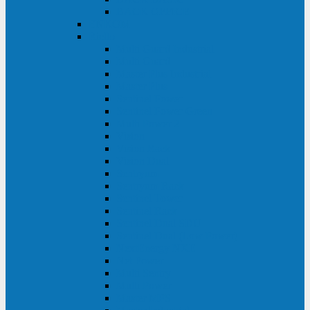
BACK OFFICE
ENKOM
Riello
Multi Guard Industrial
Multi Guard
Master Plus Industrial
Master Plus
Sentinel Power
Sentinel Power Green
Multi Power 2
Vision
Vision Rack
Vision Dual
Sentryum
Sentryum Rack
Sentinel Tower
Sentinel Rack
Sentinel Dual SDU
Sentinel Dual (Low Power)
NextEnergy NXE
Net Power
Multi Sentry
Multi Power
Master MPS