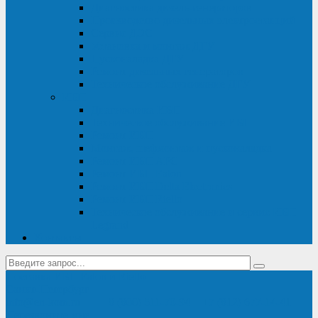
Диагностика дизель-генераторов
Производство дизельных электростанций
Сервис ДЭС
Установка и монтаж ДГУ
Пусконаладка ДГУ
Ремонт дизельных генераторов
Техническое обслуживание ДГУ
ИБП
Диагностика ИБП
Техническое обслуживание ИБП
Ремонт ИБП
Монтаж, шефмонтаж и пусконаладка
Ремонт ИБП APC
Ремонт ИБП Eaton
Ремонт ИБП Delta Electronics
Ремонт ИБП Riello
Техническое обслуживание и сервис ИБП
Legrand
Контакты
Поставка ИБП Eaton и Riello
Санкт-Петербург
info@en-kom.ru
8 (800) 511-70-94
+7 (812) 677-14-41
Перезвоните мне