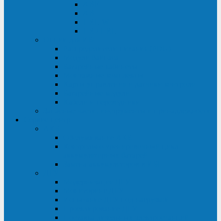
ABF
AB
HRL-W
HR / HRL
Опции для ИБП
Распределители питания (PDU)
Модули байпаса
Батарейные кабинеты
Монтажные комплекты
Карты управления и датчики контроля
Батарейные модули
Кабели и переходники
Запасные части, инструменты и принадлежности
Сервис-центр
АКБ
Обслуживание АКБ
Контрольно-тренировочный цикл
аккумуляторных батарей
Замена аккумуляторов в ИБП
ДГУ
Модернизация ДГУ
Мониторинг ДГУ
Испытание ДГУ под нагрузкой
Проектирование ДГУ
Поставка дизельных электростанций