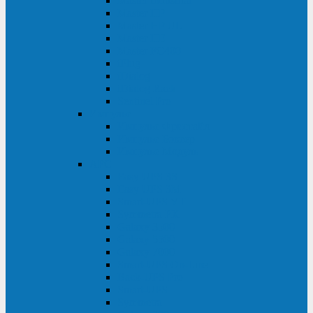
Master Industrial
Master HP
Master HP UL
Master HE
Master FC400
iPlug
iDialog
iDialog Rack
Sentinel Pro
Импульс
Импульс Фристайл
Импульс Боксер
Импульс Модуль
APC
Easy UPS 3S
Easy UPS 3M
Smart-UPS VT
Symmetra PX
Galaxy 3500
Galaxy 5500
Galaxy 7000
Smart-UPS On-Line
Back-UPS Pro
Smart-UPS
Symmetra