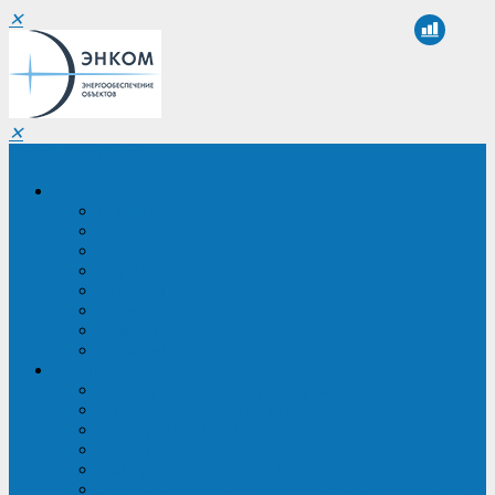
✕
✕
Санкт-Петербург
Компания
О компании
Реквизиты
Сертификаты
Партнеры
Проекты
Отзывы
Новости
Вакансии
Услуги
ИБП в реестре Минпромторга
Регистрация и защита проекта
Подбор аналогов ИБП
Подбор ИБП
Импортозамещение ИБП
Обследование систем электроснабжения объекта