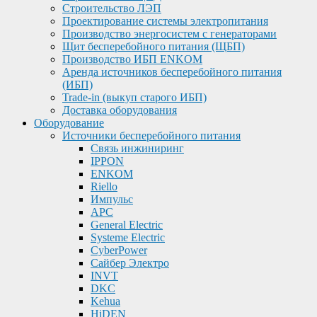
Строительство ЛЭП
Проектирование системы электропитания
Производство энергосистем с генераторами
Щит бесперебойного питания (ЩБП)
Производство ИБП ENKOМ
Аренда источников бесперебойного питания
(ИБП)
Trade-in (выкуп старого ИБП)
Доставка оборудования
Оборудование
Источники бесперебойного питания
Связь инжиниринг
IPPON
ENKOM
Riello
Импульс
APC
General Electric
Systeme Electric
CyberPower
Сайбер Электро
INVT
DKC
Kehua
HiDEN