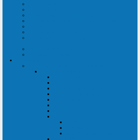
Строительство ЦОД
Строительство ЛЭП
Проектирование системы электропитания
Производство энергосистем с генераторами
Щит бесперебойного питания (ЩБП)
Производство ИБП ENKOМ
Аренда источников бесперебойного питания
(ИБП)
Trade-in (выкуп старого ИБП)
Доставка оборудования
Оборудование
Источники бесперебойного питания
Связь инжиниринг
СИПБ 0,8-2 кВА Tower
СИПБ 1-3 кВА Rack/Tower
СИПБ 6-20 кВА Rack/Tower
СИПБ 1-3 кВА Tower
СИПБ 6-20 кВА Tower
СИП380А 10-500 кВА
СИП380Б 10-800 кВА
СИП380А МД
Шкафы модульных ИБП
Силовые модули
Батарейные кабинеты и модули
Опции для ИБП