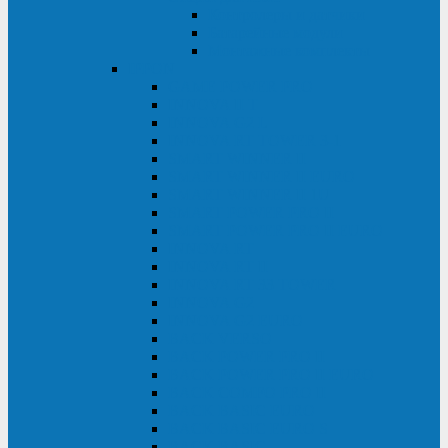
Контролеры и датчики
Батарейные модули
Монтажные комплекты
IPPON
GAME POWER PRO
INNOVA II T
INNOVA G2 L
INNOVA RT TOWER 3-1
SMART WINNER II
SMART WINNER II EURO
SMART WINNER II 1U
SMART POWER PRO II
SMART POWER PRO II EURO
INNOVA RT
INNOVA RT II
INNOVA RT 33 TOWER
INNOVA G2
INNOVA G2 EURO
BACK VERSO
BACK POWER PRO II
BACK POWER PRO II EURO
BACK COMFO PRO II
BACK BASIC EURO
BACK BASIC EURO S
BACK BASIC