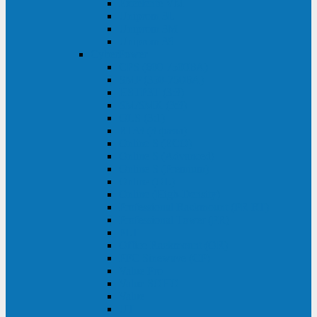
Excelente VM
Uniprom 3L
Uniprom 3M
Uniprom 3S
CyberPower
CPS (600-7500ВА)
SMP (350-750ВА)
HSTP3T (3:3)
SM/SMX (3:3)
OLS (3:1)
RT33 (3 фазы)
Online S (ECO)
Online S (Advanced)
Online S (Premium)
Online (OL)
Online (High-Density)
Professional Rackmount (PR RT)
Professional Tower (PR)
PLT
Office Rackmount (OR)
PFC Sinewave (CP)
Value Pro
Value SOHO
Value
UT