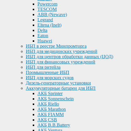
Powercom
TESCOM
ABB (Newave)
Legrand
Eltena (Inelt)
Delta
Eaton
Huawei
ИБП в реестре Минпромторга
ИБП для медицинских учреждений
ИБП для центров обработки данных (ЦОД)
ИБП для финансовых учреждений
ИБП для ритейла
Промышленные ИБП
ИБП для морских судов
Дизель-генераторные установки
Аккумуляторные батареи для ИБП
АКБ Sprinter
АКБ Sonnenschein
АКБ Riello
АКБ Marathon
АКБ FIAMM
АКБ CSB
АКБ B.B.Battery
АКБ Ventura