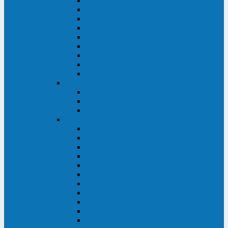
Master Industrial
Master HP
Master HP UL
Master HE
Master FC400
iPlug
iDialog
iDialog Rack
Sentinel Pro
Импульс
Импульс Фристайл
Импульс Боксер
Импульс Модуль
APC
Easy UPS 3S
Easy UPS 3M
Smart-UPS VT
Symmetra PX
Galaxy 3500
Galaxy 5500
Galaxy 7000
Smart-UPS On-Line
Back-UPS Pro
Smart-UPS
Symmetra