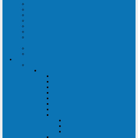
Строительство ЦОД
Строительство ЛЭП
Проектирование системы электропитания
Производство энергосистем с генераторами
Щит бесперебойного питания (ЩБП)
Производство ИБП ENKOМ
Аренда источников бесперебойного питания
(ИБП)
Trade-in (выкуп старого ИБП)
Доставка оборудования
Оборудование
Источники бесперебойного питания
Связь инжиниринг
СИПБ 0,8-2 кВА Tower
СИПБ 1-3 кВА Rack/Tower
СИПБ 6-20 кВА Rack/Tower
СИПБ 1-3 кВА Tower
СИПБ 6-20 кВА Tower
СИП380А 10-500 кВА
СИП380Б 10-800 кВА
СИП380А МД
Шкафы модульных ИБП
Силовые модули
Батарейные кабинеты и модули
Опции для ИБП