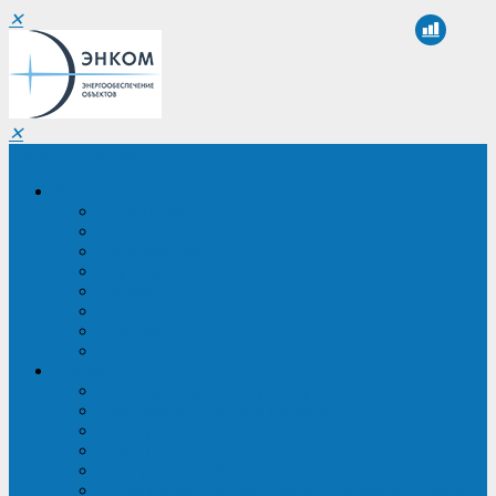
✕
✕
Санкт-Петербург
Компания
О компании
Реквизиты
Сертификаты
Партнеры
Проекты
Отзывы
Новости
Вакансии
Услуги
ИБП в реестре Минпромторга
Регистрация и защита проекта
Подбор аналогов ИБП
Подбор ИБП
Импортозамещение ИБП
Обследование систем электроснабжения объекта