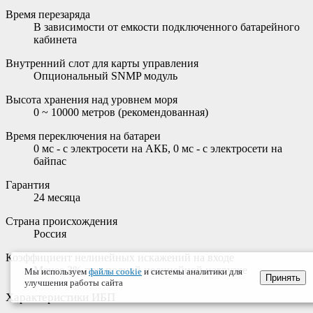
Время перезаряда
В зависимости от емкости подключенного батарейного
кабинета
Внутренний слот для карты управления
Опциональный SNMP модуль
Высота хранения над уровнем моря
0 ~ 10000 метров (рекомендованная)
Время переключения на батареи
0 мс - с электросети на АКБ, 0 мс - с электросети на
байпас
Гарантия
24 месяца
Страна происхождения
Россия
Коэффициент нелинейных искажений на входе
Менее 3% при полной нелинейной нагрузке
Мы используем
файлы cookie
и системы аналитики для
Принять
улучшения работы сайта
Характеристики ИБП