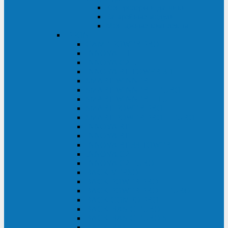
Контролеры и датчики
Батарейные модули
Монтажные комплекты
IPPON
GAME POWER PRO
INNOVA II T
INNOVA G2 L
INNOVA RT TOWER 3-1
SMART WINNER II
SMART WINNER II EURO
SMART WINNER II 1U
SMART POWER PRO II
SMART POWER PRO II EURO
INNOVA RT
INNOVA RT II
INNOVA RT 33 TOWER
INNOVA G2
INNOVA G2 EURO
BACK VERSO
BACK POWER PRO II
BACK POWER PRO II EURO
BACK COMFO PRO II
BACK BASIC EURO
BACK BASIC EURO S
BACK BASIC