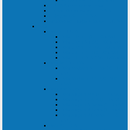
Monolith XM 120 - 200 кВА
ELTENA постоянного тока
Прочее оборудование ELTENA
Софт для ИБП ELTENA
Батарейные шкафы и блоки ELTENA
Delta
Delta ULTRON
Delta Ultron H (15 - 30 кВА)
Delta Ultron NT (20 - 500 кВА)
Delta Ultron HPH (20 - 200 кВА)
Delta Ultron EH (10 - 20 кВА)
Delta Ultron DPS (160 - 1200 кВА)
Delta MODULON
Delta Modulon NH Plus (20 - 120
кВА)
Delta Modulon DPH (20 - 600
кВА)
Delta AMPLON
Delta Amplon MX (1,1 - 3 кВА)
Delta Amplon GAIA (1 - 3 кВА)
Delta Amplon N Series (1 - 3 кВА)
Delta Amplon R Series (1 - 3 кВА)
Delta Amplon RT Series (1 - 20
кВА)
Delta AGILON