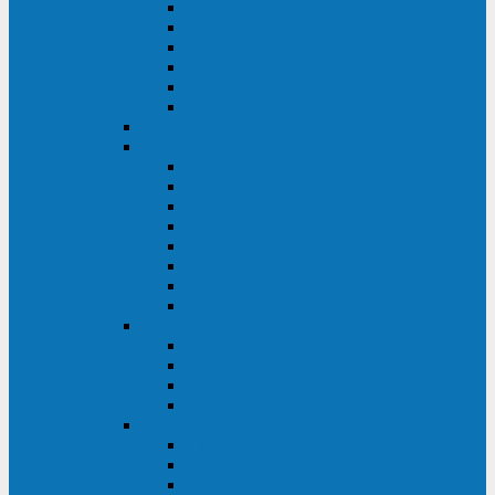
FHB
FLB
FGHL
FGH
FG
FGL
АКБ CSB
АКБ B.B.Battery
HRC
SHR
HRL
HR
UPS
BPS
BP
BC
АКБ Ventura
HRL
HR
GPL
GP
АКБ Yellow
RTM-PL
VL/VLG
GB