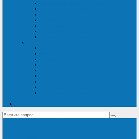
Диагностика дизель-генераторов
Производство дизельных электростанций
Сервис ДЭС
Установка и монтаж ДГУ
Пусконаладка ДГУ
Ремонт дизельных генераторов
Техническое обслуживание ДГУ
ИБП
Диагностика ИБП
Техническое обслуживание ИБП
Ремонт ИБП
Монтаж, шефмонтаж и пусконаладка
Ремонт ИБП APC
Ремонт ИБП Eaton
Ремонт ИБП Delta Electronics
Ремонт ИБП Riello
Техническое обслуживание и сервис ИБП
Legrand
Контакты
Поставка ИБП Eaton и Riello
Санкт-Петербург
info@en-kom.ru
8 (800) 511-70-94
+7 (812) 677-14-41
Перезвоните мне