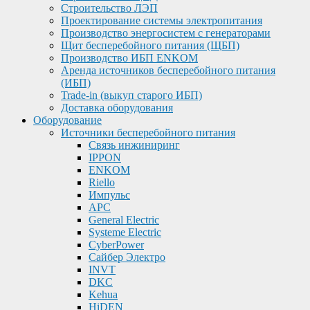
Строительство ЛЭП
Проектирование системы электропитания
Производство энергосистем с генераторами
Щит бесперебойного питания (ЩБП)
Производство ИБП ENKOМ
Аренда источников бесперебойного питания
(ИБП)
Trade-in (выкуп старого ИБП)
Доставка оборудования
Оборудование
Источники бесперебойного питания
Связь инжиниринг
IPPON
ENKOM
Riello
Импульс
APC
General Electric
Systeme Electric
CyberPower
Сайбер Электро
INVT
DKC
Kehua
HiDEN