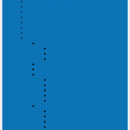
ИБП для медицинских учреждений
ИБП для центров обработки данных (ЦОД)
ИБП для финансовых учреждений
ИБП для ритейла
Промышленные ИБП
ИБП для морских судов
Дизель-генераторные установки
Аккумуляторные батареи для ИБП
АКБ Sprinter
PP
XP-FT
P-XP
АКБ Sonnenschein
АКБ Riello
АКБ Marathon
XL
L
PowerCycle
M-FTX
M-FT
АКБ FIAMM
SLA
FHC
FHT2
FIT