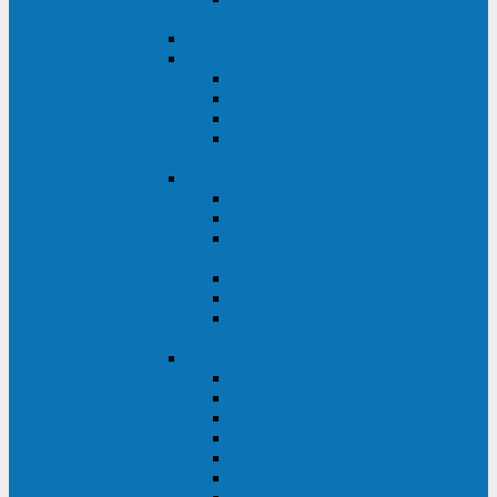
ВА
ELTENA One Station
ELTENA Intelligent
Intelligent II RM1U 500 - 800 ВА
Intelligent III 1100 - 3000RT
Intelligent LT2 500 - 1500 ВА
Intelligent II RM/RMLT 600 - 1000
ВА
ELTENA Monolith (однофазные)
Monolith K LT 20000 ВА
Monolith D 6000RT
Monolith E RT/RTLT 1000 - 3000
ВА
Monolith E LT 1000 - 3000 ВА
Monolith III 1500RT - 3000RT
Monolith III 6000RT2U,
10000RT2U
ELTENA Monolith (трехфазные)
Monolith F 20-40 кВА
Monolith XF 20-200 кВА
Monolith ХE 10-20 кВА
Monolith ХE 40-80 кВА
Monolith RTM 10000-31, 10000-33
Monolith XL 40 - 200 кВА