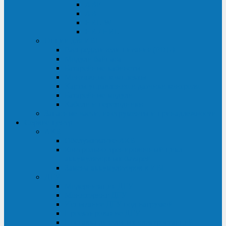
ABF
AB
HRL-W
HR / HRL
Опции для ИБП
Распределители питания (PDU)
Модули байпаса
Батарейные кабинеты
Монтажные комплекты
Карты управления и датчики контроля
Батарейные модули
Кабели и переходники
Запасные части, инструменты и принадлежности
Сервис-центр
АКБ
Обслуживание АКБ
Контрольно-тренировочный цикл
аккумуляторных батарей
Замена аккумуляторов в ИБП
ДГУ
Модернизация ДГУ
Мониторинг ДГУ
Испытание ДГУ под нагрузкой
Проектирование ДГУ
Поставка дизельных электростанций