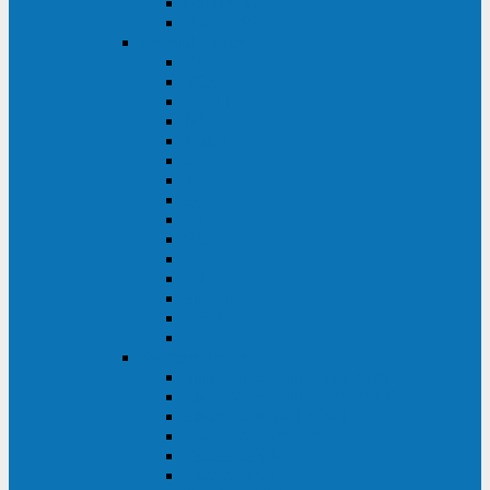
Galaxy 300
Back-UPS
General Electric
EP
VCL
LP31T
NP
Match
ML
TLE
SG
VH
VCO
LP11
GT
Site Pro
LP33
LP31
Systeme Electric
Smart-Save Online SRT (SRTSE)
Smart-Save Online SRV (SRVSE)
Smart-Save SMT (SMTSE)
Back-Save BV (BVSE)
Excelente VX
Excelente VL