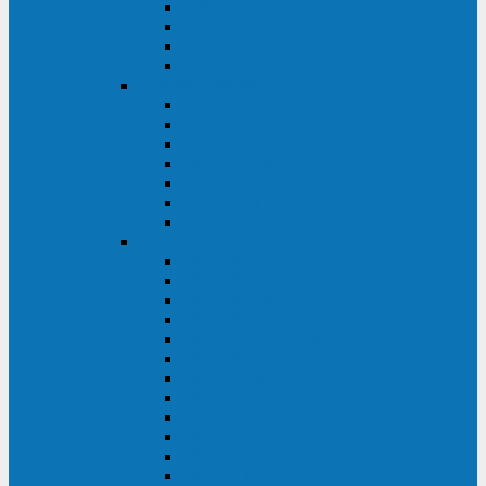
BRICs LCD
BU
BS
EXP
Сайбер Электро
ЭКСПЕРТ XL
ПАТРИОТ
ЛЕГИОН-3Ф-C
ЛЕГИОН-3Ф
ЭКСПЕРТ ПЛЮС
ЭКСПЕРТ
ПИЛОТ
INVT
INVT RM 40-500 кВА
INVT RM200/20
INVT RM060/20B
INVT RM 25-600 кВА
INVT RM 25-200 кВА
INVT RM 10-90 кВА
INVT HR33
INVT HT33
INVT BU
INVT HR11
INVT HT31
INVT HT11