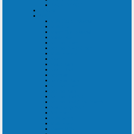
BACK OFFICE
ENKOM
Riello
Multi Guard Industrial
Multi Guard
Master Plus Industrial
Master Plus
Sentinel Power
Sentinel Power Green
Multi Power 2
Vision
Vision Rack
Vision Dual
Sentryum
Sentryum Rack
Sentinel Tower
Sentinel Rack
Sentinel Dual SDU
Sentinel Dual (Low Power)
NextEnergy NXE
Net Power
Multi Sentry
Multi Power
Master MPS