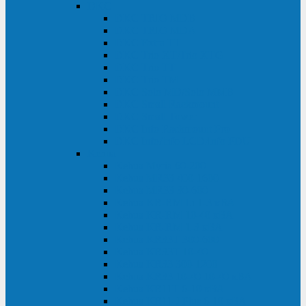
DKC
DKC TRIO MDB
DKC TRIO MDA
DKC Extra TT
DKC Trio XT/Trio XTG
DKC Trio TT
DKC Trio TM
DKC Solo MD/Solo MMB
DKC Small Rackmount
DKC Small Tower
DKC Info Rackmount Pro
DKC Info/Info LCD/Info PDU
Kehua
Kehua Myria 60-200
Kehua MR33 400-1600
Kehua MR33 30-600
Kehua KR-RM Li 1-3 кВА
Kehua KR-RM 10-40 кВА
Kehua KR-RM 1-3 кВА
Kehua KR33T 300-600
Kehua KR33T 10-40
Kehua KR33 300-1200
Kehua KR33 10-40 10-40 кВА
Kehua KR11T 6-10 кВА
Kehua KR11-J Plus 6-10 кВА