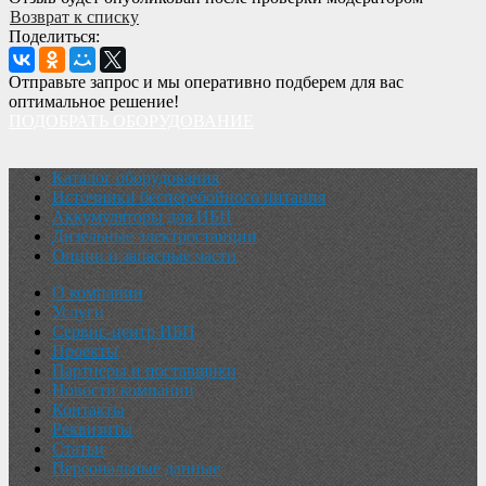
Возврат к списку
Поделиться:
Отправьте запрос и мы оперативно подберем для вас
оптимальное решение!
ПОДОБРАТЬ ОБОРУДОВАНИЕ
Каталог оборудования
Источники бесперебойного питания
Аккумуляторы для ИБП
Дизельные электростанции
Опции и запасные части
О компании
Услуги
Сервис-центр ИБП
Проекты
Партнеры и поставщики
Новости компании
Контакты
Реквизиты
Статьи
Персональные данные