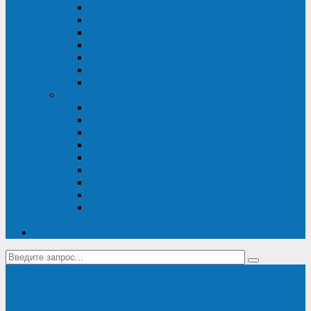
Диагностика дизель-генераторов
Производство дизельных электростанций
Сервис ДЭС
Установка и монтаж ДГУ
Пусконаладка ДГУ
Ремонт дизельных генераторов
Техническое обслуживание ДГУ
ИБП
Диагностика ИБП
Техническое обслуживание ИБП
Ремонт ИБП
Монтаж, шефмонтаж и пусконаладка
Ремонт ИБП APC
Ремонт ИБП Eaton
Ремонт ИБП Delta Electronics
Ремонт ИБП Riello
Техническое обслуживание и сервис ИБП
Legrand
Контакты
Поставка ИБП Eaton и Riello
Санкт-Петербург
info@en-kom.ru
8 (800) 511-70-94
+7 (812) 677-14-41
Перезвоните мне