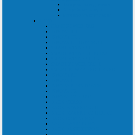
Контролеры и датчики
Батарейные модули
Монтажные комплекты
IPPON
GAME POWER PRO
INNOVA II T
INNOVA G2 L
INNOVA RT TOWER 3-1
SMART WINNER II
SMART WINNER II EURO
SMART WINNER II 1U
SMART POWER PRO II
SMART POWER PRO II EURO
INNOVA RT
INNOVA RT II
INNOVA RT 33 TOWER
INNOVA G2
INNOVA G2 EURO
BACK VERSO
BACK POWER PRO II
BACK POWER PRO II EURO
BACK COMFO PRO II
BACK BASIC EURO
BACK BASIC EURO S
BACK BASIC