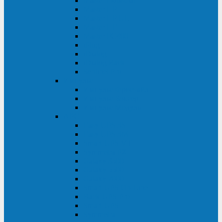
Master Industrial
Master HP
Master HP UL
Master HE
Master FC400
iPlug
iDialog
iDialog Rack
Sentinel Pro
Импульс
Импульс Фристайл
Импульс Боксер
Импульс Модуль
APC
Easy UPS 3S
Easy UPS 3M
Smart-UPS VT
Symmetra PX
Galaxy 3500
Galaxy 5500
Galaxy 7000
Smart-UPS On-Line
Back-UPS Pro
Smart-UPS
Symmetra