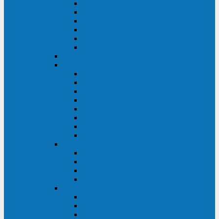
FHB
FLB
FGHL
FGH
FG
FGL
АКБ CSB
АКБ B.B.Battery
HRC
SHR
HRL
HR
UPS
BPS
BP
BC
АКБ Ventura
HRL
HR
GPL
GP
АКБ Yellow
RTM-PL
VL/VLG
GB