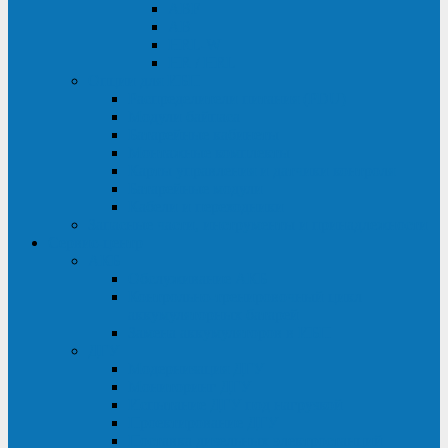
ABF
AB
HRL-W
HR / HRL
Опции для ИБП
Распределители питания (PDU)
Модули байпаса
Батарейные кабинеты
Монтажные комплекты
Карты управления и датчики контроля
Батарейные модули
Кабели и переходники
Запасные части, инструменты и принадлежности
Сервис-центр
АКБ
Обслуживание АКБ
Контрольно-тренировочный цикл
аккумуляторных батарей
Замена аккумуляторов в ИБП
ДГУ
Модернизация ДГУ
Мониторинг ДГУ
Испытание ДГУ под нагрузкой
Проектирование ДГУ
Поставка дизельных электростанций