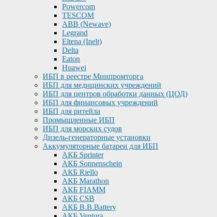
Powercom
TESCOM
ABB (Newave)
Legrand
Eltena (Inelt)
Delta
Eaton
Huawei
ИБП в реестре Минпромторга
ИБП для медицинских учреждений
ИБП для центров обработки данных (ЦОД)
ИБП для финансовых учреждений
ИБП для ритейла
Промышленные ИБП
ИБП для морских судов
Дизель-генераторные установки
Аккумуляторные батареи для ИБП
АКБ Sprinter
АКБ Sonnenschein
АКБ Riello
АКБ Marathon
АКБ FIAMM
АКБ CSB
АКБ B.B.Battery
АКБ Ventura