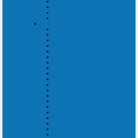
Excelente VM
Uniprom 3L
Uniprom 3M
Uniprom 3S
CyberPower
CPS (600-7500ВА)
SMP (350-750ВА)
HSTP3T (3:3)
SM/SMX (3:3)
OLS (3:1)
RT33 (3 фазы)
Online S (ECO)
Online S (Advanced)
Online S (Premium)
Online (OL)
Online (High-Density)
Professional Rackmount (PR RT)
Professional Tower (PR)
PLT
Office Rackmount (OR)
PFC Sinewave (CP)
Value Pro
Value SOHO
Value
UT