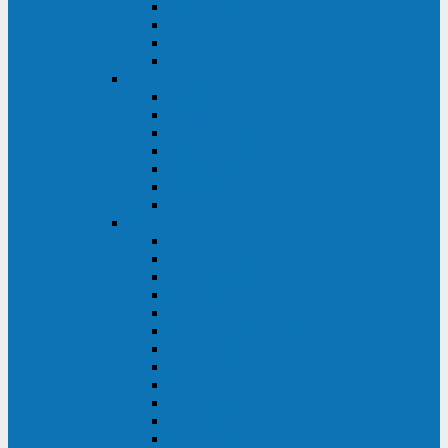
BRICs LCD
BU
BS
EXP
Сайбер Электро
ЭКСПЕРТ XL
ПАТРИОТ
ЛЕГИОН-3Ф-C
ЛЕГИОН-3Ф
ЭКСПЕРТ ПЛЮС
ЭКСПЕРТ
ПИЛОТ
INVT
INVT RM 40-500 кВА
INVT RM200/20
INVT RM060/20B
INVT RM 25-600 кВА
INVT RM 25-200 кВА
INVT RM 10-90 кВА
INVT HR33
INVT HT33
INVT BU
INVT HR11
INVT HT31
INVT HT11