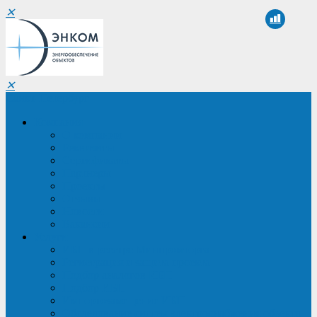
✕
✕
Санкт-Петербург
Компания
О компании
Реквизиты
Сертификаты
Партнеры
Проекты
Отзывы
Новости
Вакансии
Услуги
ИБП в реестре Минпромторга
Регистрация и защита проекта
Подбор аналогов ИБП
Подбор ИБП
Импортозамещение ИБП
Обследование систем электроснабжения объекта