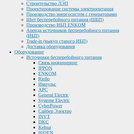
Строительство ЛЭП
Проектирование системы электропитания
Производство энергосистем с генераторами
Щит бесперебойного питания (ЩБП)
Производство ИБП ENKOМ
Аренда источников бесперебойного питания
(ИБП)
Trade-in (выкуп старого ИБП)
Доставка оборудования
Оборудование
Источники бесперебойного питания
Связь инжиниринг
IPPON
ENKOM
Riello
Импульс
APC
General Electric
Systeme Electric
CyberPower
Сайбер Электро
INVT
DKC
Kehua
HiDEN