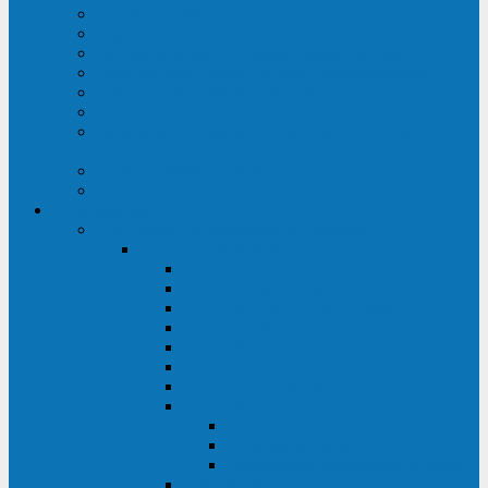
Строительство ЦОД
Строительство ЛЭП
Проектирование системы электропитания
Производство энергосистем с генераторами
Щит бесперебойного питания (ЩБП)
Производство ИБП ENKOМ
Аренда источников бесперебойного питания
(ИБП)
Trade-in (выкуп старого ИБП)
Доставка оборудования
Оборудование
Источники бесперебойного питания
Связь инжиниринг
СИПБ 0,8-2 кВА Tower
СИПБ 1-3 кВА Rack/Tower
СИПБ 6-20 кВА Rack/Tower
СИПБ 1-3 кВА Tower
СИПБ 6-20 кВА Tower
СИП380А 10-500 кВА
СИП380Б 10-800 кВА
СИП380А МД
Шкафы модульных ИБП
Силовые модули
Батарейные кабинеты и модули
Опции для ИБП