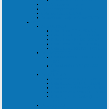
Monolith XM 120 - 200 кВА
ELTENA постоянного тока
Прочее оборудование ELTENA
Софт для ИБП ELTENA
Батарейные шкафы и блоки ELTENA
Delta
Delta ULTRON
Delta Ultron H (15 - 30 кВА)
Delta Ultron NT (20 - 500 кВА)
Delta Ultron HPH (20 - 200 кВА)
Delta Ultron EH (10 - 20 кВА)
Delta Ultron DPS (160 - 1200 кВА)
Delta MODULON
Delta Modulon NH Plus (20 - 120
кВА)
Delta Modulon DPH (20 - 600
кВА)
Delta AMPLON
Delta Amplon MX (1,1 - 3 кВА)
Delta Amplon GAIA (1 - 3 кВА)
Delta Amplon N Series (1 - 3 кВА)
Delta Amplon R Series (1 - 3 кВА)
Delta Amplon RT Series (1 - 20
кВА)
Delta AGILON