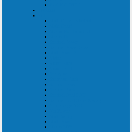
BACK OFFICE
ENKOM
Riello
Multi Guard Industrial
Multi Guard
Master Plus Industrial
Master Plus
Sentinel Power
Sentinel Power Green
Multi Power 2
Vision
Vision Rack
Vision Dual
Sentryum
Sentryum Rack
Sentinel Tower
Sentinel Rack
Sentinel Dual SDU
Sentinel Dual (Low Power)
NextEnergy NXE
Net Power
Multi Sentry
Multi Power
Master MPS