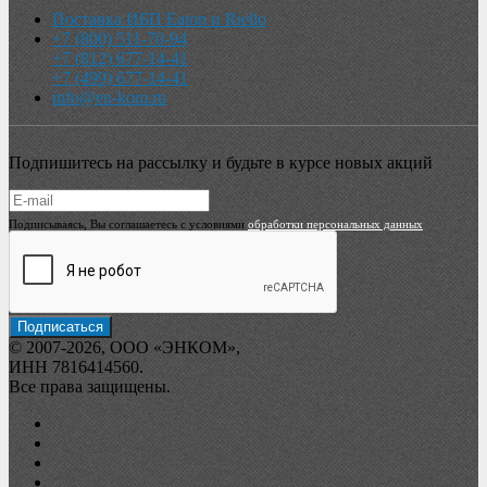
Поставка ИБП Eaton и Riello
+7 (800) 511-70-94
+7 (812) 677-14-41
+7 (499) 677-14-41
info@en-kom.ru
Подпишитесь на рассылку и будьте в курсе новых акций
Подписываясь, Вы соглашаетесь с условиями
обработки персональных данных
© 2007-2026, ООО «ЭНКОМ»,
ИНН 7816414560.
Все права защищены.