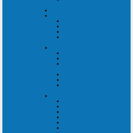
ВА
ELTENA One Station
ELTENA Intelligent
Intelligent II RM1U 500 - 800 ВА
Intelligent III 1100 - 3000RT
Intelligent LT2 500 - 1500 ВА
Intelligent II RM/RMLT 600 - 1000
ВА
ELTENA Monolith (однофазные)
Monolith K LT 20000 ВА
Monolith D 6000RT
Monolith E RT/RTLT 1000 - 3000
ВА
Monolith E LT 1000 - 3000 ВА
Monolith III 1500RT - 3000RT
Monolith III 6000RT2U,
10000RT2U
ELTENA Monolith (трехфазные)
Monolith F 20-40 кВА
Monolith XF 20-200 кВА
Monolith ХE 10-20 кВА
Monolith ХE 40-80 кВА
Monolith RTM 10000-31, 10000-33
Monolith XL 40 - 200 кВА