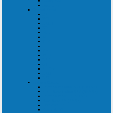
Galaxy 300
Back-UPS
General Electric
EP
VCL
LP31T
NP
Match
ML
TLE
SG
VH
VCO
LP11
GT
Site Pro
LP33
LP31
Systeme Electric
Smart-Save Online SRT (SRTSE)
Smart-Save Online SRV (SRVSE)
Smart-Save SMT (SMTSE)
Back-Save BV (BVSE)
Excelente VX
Excelente VL