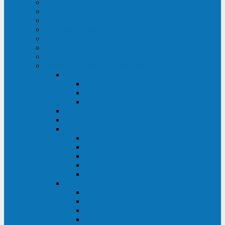
ИБП для медицинских учреждений
ИБП для центров обработки данных (ЦОД)
ИБП для финансовых учреждений
ИБП для ритейла
Промышленные ИБП
ИБП для морских судов
Дизель-генераторные установки
Аккумуляторные батареи для ИБП
АКБ Sprinter
PP
XP-FT
P-XP
АКБ Sonnenschein
АКБ Riello
АКБ Marathon
XL
L
PowerCycle
M-FTX
M-FT
АКБ FIAMM
SLA
FHC
FHT2
FIT