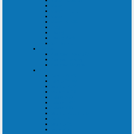
Master Industrial
Master HP
Master HP UL
Master HE
Master FC400
iPlug
iDialog
iDialog Rack
Sentinel Pro
Импульс
Импульс Фристайл
Импульс Боксер
Импульс Модуль
APC
Easy UPS 3S
Easy UPS 3M
Smart-UPS VT
Symmetra PX
Galaxy 3500
Galaxy 5500
Galaxy 7000
Smart-UPS On-Line
Back-UPS Pro
Smart-UPS
Symmetra