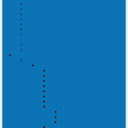
Строительство ЦОД
Строительство ЛЭП
Проектирование системы электропитания
Производство энергосистем с генераторами
Щит бесперебойного питания (ЩБП)
Производство ИБП ENKOМ
Аренда источников бесперебойного питания
(ИБП)
Trade-in (выкуп старого ИБП)
Доставка оборудования
Оборудование
Источники бесперебойного питания
Связь инжиниринг
СИПБ 0,8-2 кВА Tower
СИПБ 1-3 кВА Rack/Tower
СИПБ 6-20 кВА Rack/Tower
СИПБ 1-3 кВА Tower
СИПБ 6-20 кВА Tower
СИП380А 10-500 кВА
СИП380Б 10-800 кВА
СИП380А МД
Шкафы модульных ИБП
Силовые модули
Батарейные кабинеты и модули
Опции для ИБП