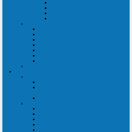
ABF
AB
HRL-W
HR / HRL
Опции для ИБП
Распределители питания (PDU)
Модули байпаса
Батарейные кабинеты
Монтажные комплекты
Карты управления и датчики контроля
Батарейные модули
Кабели и переходники
Запасные части, инструменты и принадлежности
Сервис-центр
АКБ
Обслуживание АКБ
Контрольно-тренировочный цикл
аккумуляторных батарей
Замена аккумуляторов в ИБП
ДГУ
Модернизация ДГУ
Мониторинг ДГУ
Испытание ДГУ под нагрузкой
Проектирование ДГУ
Поставка дизельных электростанций