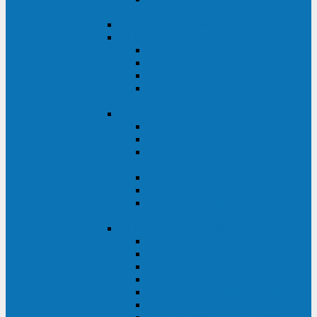
ВА
ELTENA One Station
ELTENA Intelligent
Intelligent II RM1U 500 - 800 ВА
Intelligent III 1100 - 3000RT
Intelligent LT2 500 - 1500 ВА
Intelligent II RM/RMLT 600 - 1000
ВА
ELTENA Monolith (однофазные)
Monolith K LT 20000 ВА
Monolith D 6000RT
Monolith E RT/RTLT 1000 - 3000
ВА
Monolith E LT 1000 - 3000 ВА
Monolith III 1500RT - 3000RT
Monolith III 6000RT2U,
10000RT2U
ELTENA Monolith (трехфазные)
Monolith F 20-40 кВА
Monolith XF 20-200 кВА
Monolith ХE 10-20 кВА
Monolith ХE 40-80 кВА
Monolith RTM 10000-31, 10000-33
Monolith XL 40 - 200 кВА