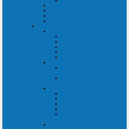
Monolith XM 120 - 200 кВА
ELTENA постоянного тока
Прочее оборудование ELTENA
Софт для ИБП ELTENA
Батарейные шкафы и блоки ELTENA
Delta
Delta ULTRON
Delta Ultron H (15 - 30 кВА)
Delta Ultron NT (20 - 500 кВА)
Delta Ultron HPH (20 - 200 кВА)
Delta Ultron EH (10 - 20 кВА)
Delta Ultron DPS (160 - 1200 кВА)
Delta MODULON
Delta Modulon NH Plus (20 - 120
кВА)
Delta Modulon DPH (20 - 600
кВА)
Delta AMPLON
Delta Amplon MX (1,1 - 3 кВА)
Delta Amplon GAIA (1 - 3 кВА)
Delta Amplon N Series (1 - 3 кВА)
Delta Amplon R Series (1 - 3 кВА)
Delta Amplon RT Series (1 - 20
кВА)
Delta AGILON