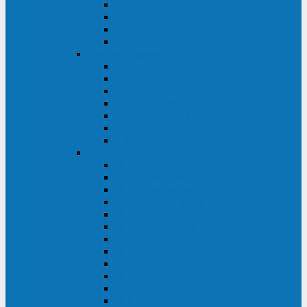
BRICs LCD
BU
BS
EXP
Сайбер Электро
ЭКСПЕРТ XL
ПАТРИОТ
ЛЕГИОН-3Ф-C
ЛЕГИОН-3Ф
ЭКСПЕРТ ПЛЮС
ЭКСПЕРТ
ПИЛОТ
INVT
INVT RM 40-500 кВА
INVT RM200/20
INVT RM060/20B
INVT RM 25-600 кВА
INVT RM 25-200 кВА
INVT RM 10-90 кВА
INVT HR33
INVT HT33
INVT BU
INVT HR11
INVT HT31
INVT HT11