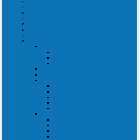
ИБП для медицинских учреждений
ИБП для центров обработки данных (ЦОД)
ИБП для финансовых учреждений
ИБП для ритейла
Промышленные ИБП
ИБП для морских судов
Дизель-генераторные установки
Аккумуляторные батареи для ИБП
АКБ Sprinter
PP
XP-FT
P-XP
АКБ Sonnenschein
АКБ Riello
АКБ Marathon
XL
L
PowerCycle
M-FTX
M-FT
АКБ FIAMM
SLA
FHC
FHT2
FIT