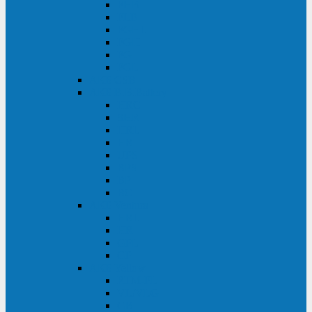
FHB
FLB
FGHL
FGH
FG
FGL
АКБ CSB
АКБ B.B.Battery
HRC
SHR
HRL
HR
UPS
BPS
BP
BC
АКБ Ventura
HRL
HR
GPL
GP
АКБ Yellow
RTM-PL
VL/VLG
GB