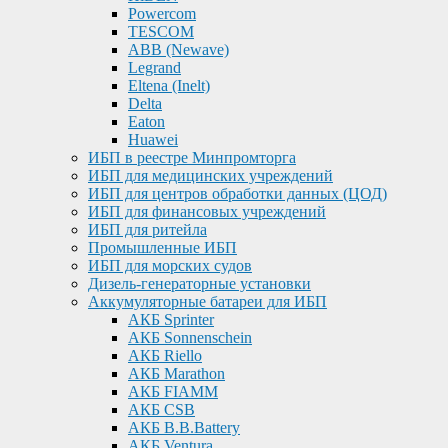
Powercom
TESCOM
ABB (Newave)
Legrand
Eltena (Inelt)
Delta
Eaton
Huawei
ИБП в реестре Минпромторга
ИБП для медицинских учреждений
ИБП для центров обработки данных (ЦОД)
ИБП для финансовых учреждений
ИБП для ритейла
Промышленные ИБП
ИБП для морских судов
Дизель-генераторные установки
Аккумуляторные батареи для ИБП
АКБ Sprinter
АКБ Sonnenschein
АКБ Riello
АКБ Marathon
АКБ FIAMM
АКБ CSB
АКБ B.B.Battery
АКБ Ventura