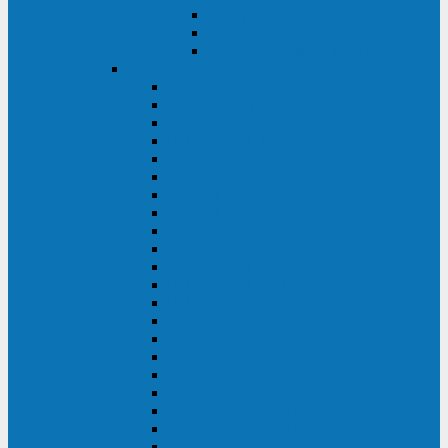
Контролеры и датчики
Батарейные модули
Монтажные комплекты
IPPON
GAME POWER PRO
INNOVA II T
INNOVA G2 L
INNOVA RT TOWER 3-1
SMART WINNER II
SMART WINNER II EURO
SMART WINNER II 1U
SMART POWER PRO II
SMART POWER PRO II EURO
INNOVA RT
INNOVA RT II
INNOVA RT 33 TOWER
INNOVA G2
INNOVA G2 EURO
BACK VERSO
BACK POWER PRO II
BACK POWER PRO II EURO
BACK COMFO PRO II
BACK BASIC EURO
BACK BASIC EURO S
BACK BASIC