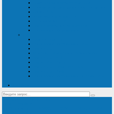
Диагностика дизель-генераторов
Производство дизельных электростанций
Сервис ДЭС
Установка и монтаж ДГУ
Пусконаладка ДГУ
Ремонт дизельных генераторов
Техническое обслуживание ДГУ
ИБП
Диагностика ИБП
Техническое обслуживание ИБП
Ремонт ИБП
Монтаж, шефмонтаж и пусконаладка
Ремонт ИБП APC
Ремонт ИБП Eaton
Ремонт ИБП Delta Electronics
Ремонт ИБП Riello
Техническое обслуживание и сервис ИБП
Legrand
Контакты
Поставка ИБП Eaton и Riello
Санкт-Петербург
info@en-kom.ru
8 (800) 511-70-94
+7 (812) 677-14-41
Перезвоните мне