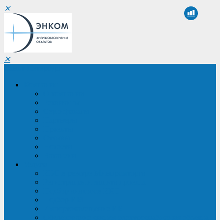
✕
✕
Санкт-Петербург
Компания
О компании
Реквизиты
Сертификаты
Партнеры
Проекты
Отзывы
Новости
Вакансии
Услуги
ИБП в реестре Минпромторга
Регистрация и защита проекта
Подбор аналогов ИБП
Подбор ИБП
Импортозамещение ИБП
Обследование систем электроснабжения объекта