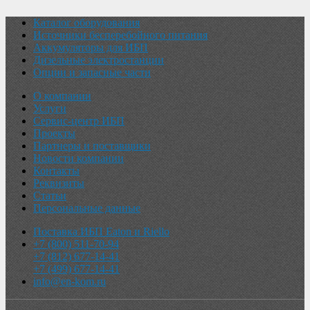
Каталог оборудования
Источники бесперебойного питания
Аккумуляторы для ИБП
Дизельные электростанции
Опции и запасные части
О компании
Услуги
Сервис-центр ИБП
Проекты
Партнеры и поставщики
Новости компании
Контакты
Реквизиты
Статьи
Персональные данные
Поставка ИБП Eaton и Riello
+7 (800) 511-70-94
+7 (812) 677-14-41
+7 (499) 677-14-41
info@en-kom.ru