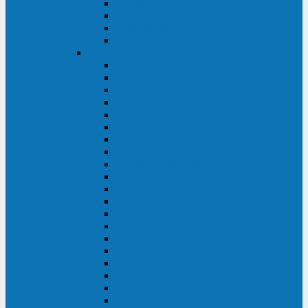
Excelente VM
Uniprom 3L
Uniprom 3M
Uniprom 3S
CyberPower
CPS (600-7500ВА)
SMP (350-750ВА)
HSTP3T (3:3)
SM/SMX (3:3)
OLS (3:1)
RT33 (3 фазы)
Online S (ECO)
Online S (Advanced)
Online S (Premium)
Online (OL)
Online (High-Density)
Professional Rackmount (PR RT)
Professional Tower (PR)
PLT
Office Rackmount (OR)
PFC Sinewave (CP)
Value Pro
Value SOHO
Value
UT