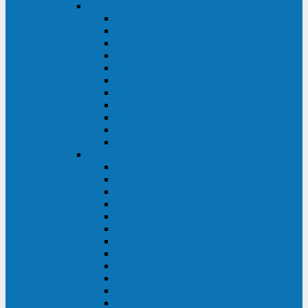
DKC
DKC TRIO MDB
DKC TRIO MDA
DKC Extra TT
DKC Trio XT/Trio XTG
DKC Trio TT
DKC Trio TM
DKC Solo MD/Solo MMB
DKC Small Rackmount
DKC Small Tower
DKC Info Rackmount Pro
DKC Info/Info LCD/Info PDU
Kehua
Kehua Myria 60-200
Kehua MR33 400-1600
Kehua MR33 30-600
Kehua KR-RM Li 1-3 кВА
Kehua KR-RM 10-40 кВА
Kehua KR-RM 1-3 кВА
Kehua KR33T 300-600
Kehua KR33T 10-40
Kehua KR33 300-1200
Kehua KR33 10-40 10-40 кВА
Kehua KR11T 6-10 кВА
Kehua KR11-J Plus 6-10 кВА