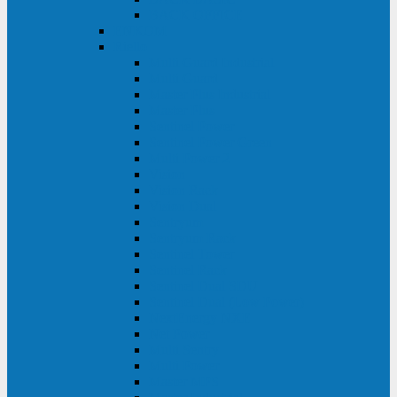
BACK OFFICE
ENKOM
Riello
Multi Guard Industrial
Multi Guard
Master Plus Industrial
Master Plus
Sentinel Power
Sentinel Power Green
Multi Power 2
Vision
Vision Rack
Vision Dual
Sentryum
Sentryum Rack
Sentinel Tower
Sentinel Rack
Sentinel Dual SDU
Sentinel Dual (Low Power)
NextEnergy NXE
Net Power
Multi Sentry
Multi Power
Master MPS