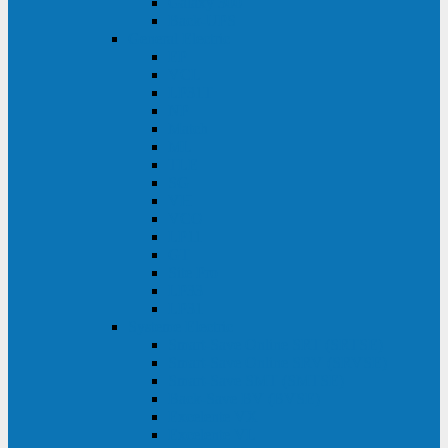
Galaxy 300
Back-UPS
General Electric
EP
VCL
LP31T
NP
Match
ML
TLE
SG
VH
VCO
LP11
GT
Site Pro
LP33
LP31
Systeme Electric
Smart-Save Online SRT (SRTSE)
Smart-Save Online SRV (SRVSE)
Smart-Save SMT (SMTSE)
Back-Save BV (BVSE)
Excelente VX
Excelente VL