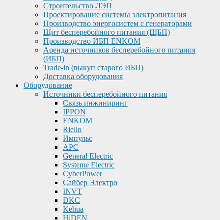
Строительство ЛЭП
Проектирование системы электропитания
Производство энергосистем с генераторами
Щит бесперебойного питания (ЩБП)
Производство ИБП ENKOМ
Аренда источников бесперебойного питания
(ИБП)
Trade-in (выкуп старого ИБП)
Доставка оборудования
Оборудование
Источники бесперебойного питания
Связь инжиниринг
IPPON
ENKOM
Riello
Импульс
APC
General Electric
Systeme Electric
CyberPower
Сайбер Электро
INVT
DKC
Kehua
HiDEN