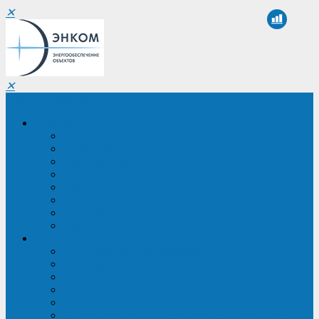
✕
✕
Санкт-Петербург
Компания
О компании
Реквизиты
Сертификаты
Партнеры
Проекты
Отзывы
Новости
Вакансии
Услуги
ИБП в реестре Минпромторга
Регистрация и защита проекта
Подбор аналогов ИБП
Подбор ИБП
Импортозамещение ИБП
Обследование систем электроснабжения объекта