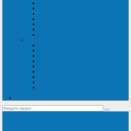
Диагностика дизель-генераторов
Производство дизельных электростанций
Сервис ДЭС
Установка и монтаж ДГУ
Пусконаладка ДГУ
Ремонт дизельных генераторов
Техническое обслуживание ДГУ
ИБП
Диагностика ИБП
Техническое обслуживание ИБП
Ремонт ИБП
Монтаж, шефмонтаж и пусконаладка
Ремонт ИБП APC
Ремонт ИБП Eaton
Ремонт ИБП Delta Electronics
Ремонт ИБП Riello
Техническое обслуживание и сервис ИБП
Legrand
Контакты
Поставка ИБП Eaton и Riello
Санкт-Петербург
info@en-kom.ru
8 (800) 511-70-94
+7 (812) 677-14-41
Перезвоните мне