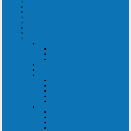
ИБП для медицинских учреждений
ИБП для центров обработки данных (ЦОД)
ИБП для финансовых учреждений
ИБП для ритейла
Промышленные ИБП
ИБП для морских судов
Дизель-генераторные установки
Аккумуляторные батареи для ИБП
АКБ Sprinter
PP
XP-FT
P-XP
АКБ Sonnenschein
АКБ Riello
АКБ Marathon
XL
L
PowerCycle
M-FTX
M-FT
АКБ FIAMM
SLA
FHC
FHT2
FIT