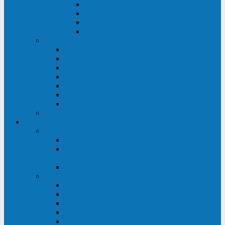
ABF
AB
HRL-W
HR / HRL
Опции для ИБП
Распределители питания (PDU)
Модули байпаса
Батарейные кабинеты
Монтажные комплекты
Карты управления и датчики контроля
Батарейные модули
Кабели и переходники
Запасные части, инструменты и принадлежности
Сервис-центр
АКБ
Обслуживание АКБ
Контрольно-тренировочный цикл
аккумуляторных батарей
Замена аккумуляторов в ИБП
ДГУ
Модернизация ДГУ
Мониторинг ДГУ
Испытание ДГУ под нагрузкой
Проектирование ДГУ
Поставка дизельных электростанций