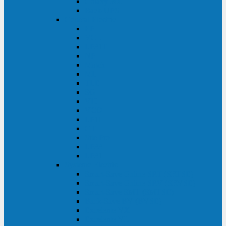
Galaxy 300
Back-UPS
General Electric
EP
VCL
LP31T
NP
Match
ML
TLE
SG
VH
VCO
LP11
GT
Site Pro
LP33
LP31
Systeme Electric
Smart-Save Online SRT (SRTSE)
Smart-Save Online SRV (SRVSE)
Smart-Save SMT (SMTSE)
Back-Save BV (BVSE)
Excelente VX
Excelente VL