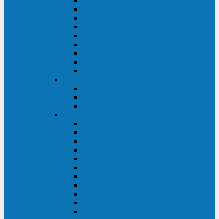
Master Industrial
Master HP
Master HP UL
Master HE
Master FC400
iPlug
iDialog
iDialog Rack
Sentinel Pro
Импульс
Импульс Фристайл
Импульс Боксер
Импульс Модуль
APC
Easy UPS 3S
Easy UPS 3M
Smart-UPS VT
Symmetra PX
Galaxy 3500
Galaxy 5500
Galaxy 7000
Smart-UPS On-Line
Back-UPS Pro
Smart-UPS
Symmetra