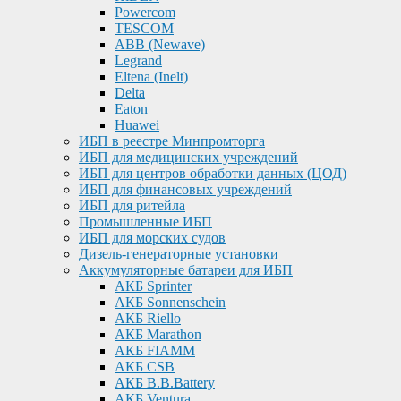
Powercom
TESCOM
ABB (Newave)
Legrand
Eltena (Inelt)
Delta
Eaton
Huawei
ИБП в реестре Минпромторга
ИБП для медицинских учреждений
ИБП для центров обработки данных (ЦОД)
ИБП для финансовых учреждений
ИБП для ритейла
Промышленные ИБП
ИБП для морских судов
Дизель-генераторные установки
Аккумуляторные батареи для ИБП
АКБ Sprinter
АКБ Sonnenschein
АКБ Riello
АКБ Marathon
АКБ FIAMM
АКБ CSB
АКБ B.B.Battery
АКБ Ventura