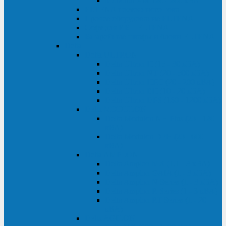
Monolith XM 120 - 200 кВА
ELTENA постоянного тока
Прочее оборудование ELTENA
Софт для ИБП ELTENA
Батарейные шкафы и блоки ELTENA
Delta
Delta ULTRON
Delta Ultron H (15 - 30 кВА)
Delta Ultron NT (20 - 500 кВА)
Delta Ultron HPH (20 - 200 кВА)
Delta Ultron EH (10 - 20 кВА)
Delta Ultron DPS (160 - 1200 кВА)
Delta MODULON
Delta Modulon NH Plus (20 - 120
кВА)
Delta Modulon DPH (20 - 600
кВА)
Delta AMPLON
Delta Amplon MX (1,1 - 3 кВА)
Delta Amplon GAIA (1 - 3 кВА)
Delta Amplon N Series (1 - 3 кВА)
Delta Amplon R Series (1 - 3 кВА)
Delta Amplon RT Series (1 - 20
кВА)
Delta AGILON