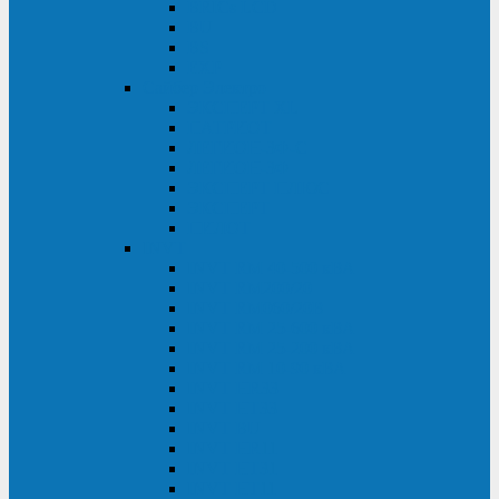
BRICs LCD
BU
BS
EXP
Сайбер Электро
ЭКСПЕРТ XL
ПАТРИОТ
ЛЕГИОН-3Ф-C
ЛЕГИОН-3Ф
ЭКСПЕРТ ПЛЮС
ЭКСПЕРТ
ПИЛОТ
INVT
INVT RM 40-500 кВА
INVT RM200/20
INVT RM060/20B
INVT RM 25-600 кВА
INVT RM 25-200 кВА
INVT RM 10-90 кВА
INVT HR33
INVT HT33
INVT BU
INVT HR11
INVT HT31
INVT HT11