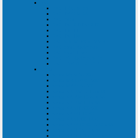
DKC
DKC TRIO MDB
DKC TRIO MDA
DKC Extra TT
DKC Trio XT/Trio XTG
DKC Trio TT
DKC Trio TM
DKC Solo MD/Solo MMB
DKC Small Rackmount
DKC Small Tower
DKC Info Rackmount Pro
DKC Info/Info LCD/Info PDU
Kehua
Kehua Myria 60-200
Kehua MR33 400-1600
Kehua MR33 30-600
Kehua KR-RM Li 1-3 кВА
Kehua KR-RM 10-40 кВА
Kehua KR-RM 1-3 кВА
Kehua KR33T 300-600
Kehua KR33T 10-40
Kehua KR33 300-1200
Kehua KR33 10-40 10-40 кВА
Kehua KR11T 6-10 кВА
Kehua KR11-J Plus 6-10 кВА