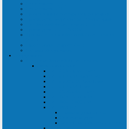
Строительство ЦОД
Строительство ЛЭП
Проектирование системы электропитания
Производство энергосистем с генераторами
Щит бесперебойного питания (ЩБП)
Производство ИБП ENKOМ
Аренда источников бесперебойного питания
(ИБП)
Trade-in (выкуп старого ИБП)
Доставка оборудования
Оборудование
Источники бесперебойного питания
Связь инжиниринг
СИПБ 0,8-2 кВА Tower
СИПБ 1-3 кВА Rack/Tower
СИПБ 6-20 кВА Rack/Tower
СИПБ 1-3 кВА Tower
СИПБ 6-20 кВА Tower
СИП380А 10-500 кВА
СИП380Б 10-800 кВА
СИП380А МД
Шкафы модульных ИБП
Силовые модули
Батарейные кабинеты и модули
Опции для ИБП