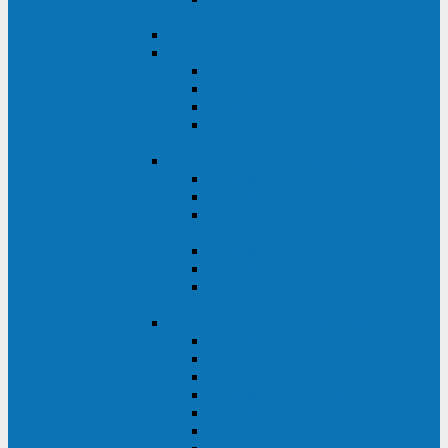
ВА
ELTENA One Station
ELTENA Intelligent
Intelligent II RM1U 500 - 800 ВА
Intelligent III 1100 - 3000RT
Intelligent LT2 500 - 1500 ВА
Intelligent II RM/RMLT 600 - 1000
ВА
ELTENA Monolith (однофазные)
Monolith K LT 20000 ВА
Monolith D 6000RT
Monolith E RT/RTLT 1000 - 3000
ВА
Monolith E LT 1000 - 3000 ВА
Monolith III 1500RT - 3000RT
Monolith III 6000RT2U,
10000RT2U
ELTENA Monolith (трехфазные)
Monolith F 20-40 кВА
Monolith XF 20-200 кВА
Monolith ХE 10-20 кВА
Monolith ХE 40-80 кВА
Monolith RTM 10000-31, 10000-33
Monolith XL 40 - 200 кВА