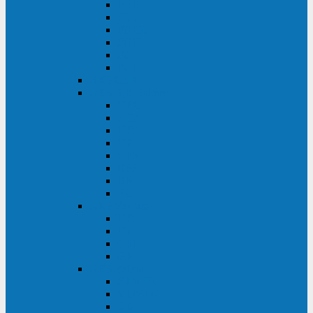
FHB
FLB
FGHL
FGH
FG
FGL
АКБ CSB
АКБ B.B.Battery
HRC
SHR
HRL
HR
UPS
BPS
BP
BC
АКБ Ventura
HRL
HR
GPL
GP
АКБ Yellow
RTM-PL
VL/VLG
GB