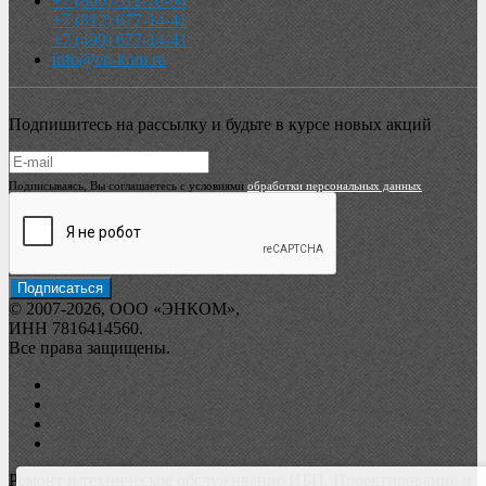
+7 (800) 511-70-94
+7 (812) 677-14-41
+7 (499) 677-14-41
info@en-kom.ru
Подпишитесь на рассылку и будьте в курсе новых акций
Подписываясь, Вы соглашаетесь с условиями
обработки персональных данных
© 2007-2026, ООО «ЭНКОМ»,
ИНН 7816414560.
Все права защищены.
Ремонт и техническое обслуживание ИБП. Проектирование и