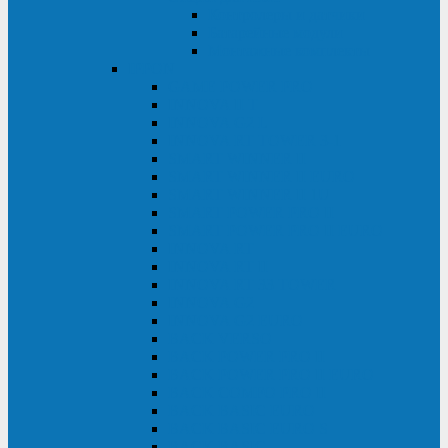
Контролеры и датчики
Батарейные модули
Монтажные комплекты
IPPON
GAME POWER PRO
INNOVA II T
INNOVA G2 L
INNOVA RT TOWER 3-1
SMART WINNER II
SMART WINNER II EURO
SMART WINNER II 1U
SMART POWER PRO II
SMART POWER PRO II EURO
INNOVA RT
INNOVA RT II
INNOVA RT 33 TOWER
INNOVA G2
INNOVA G2 EURO
BACK VERSO
BACK POWER PRO II
BACK POWER PRO II EURO
BACK COMFO PRO II
BACK BASIC EURO
BACK BASIC EURO S
BACK BASIC