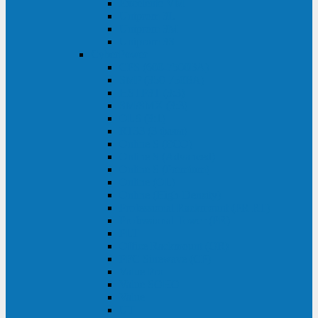
Excelente VM
Uniprom 3L
Uniprom 3M
Uniprom 3S
CyberPower
CPS (600-7500ВА)
SMP (350-750ВА)
HSTP3T (3:3)
SM/SMX (3:3)
OLS (3:1)
RT33 (3 фазы)
Online S (ECO)
Online S (Advanced)
Online S (Premium)
Online (OL)
Online (High-Density)
Professional Rackmount (PR RT)
Professional Tower (PR)
PLT
Office Rackmount (OR)
PFC Sinewave (CP)
Value Pro
Value SOHO
Value
UT