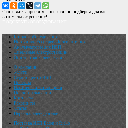
Отправьте запрос и мы оперативно подберем для вас
оптимальное решение!
ПОДОБРАТЬ ОБОРУДОВАНИЕ
Каталог оборудования
Источники бесперебойного питания
Аккумуляторы для ИБП
Дизельные электростанции
Опции и запасные части
О компании
Услуги
Сервис-центр ИБП
Проекты
Партнеры и поставщики
Новости компании
Контакты
Реквизиты
Статьи
Персональные данные
Поставка ИБП Eaton и Riello