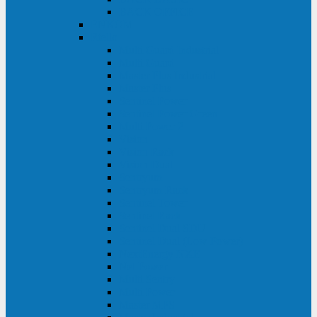
BACK OFFICE
ENKOM
Riello
Multi Guard Industrial
Multi Guard
Master Plus Industrial
Master Plus
Sentinel Power
Sentinel Power Green
Multi Power 2
Vision
Vision Rack
Vision Dual
Sentryum
Sentryum Rack
Sentinel Tower
Sentinel Rack
Sentinel Dual SDU
Sentinel Dual (Low Power)
NextEnergy NXE
Net Power
Multi Sentry
Multi Power
Master MPS