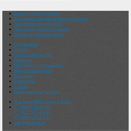
Каталог оборудования
Источники бесперебойного питания
Аккумуляторы для ИБП
Дизельные электростанции
Опции и запасные части
О компании
Услуги
Сервис-центр ИБП
Проекты
Партнеры и поставщики
Новости компании
Контакты
Реквизиты
Статьи
Персональные данные
Поставка ИБП Eaton и Riello
+7 (800) 511-70-94
+7 (812) 677-14-41
+7 (499) 677-14-41
info@en-kom.ru