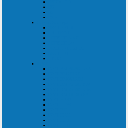
BRICs LCD
BU
BS
EXP
Сайбер Электро
ЭКСПЕРТ XL
ПАТРИОТ
ЛЕГИОН-3Ф-C
ЛЕГИОН-3Ф
ЭКСПЕРТ ПЛЮС
ЭКСПЕРТ
ПИЛОТ
INVT
INVT RM 40-500 кВА
INVT RM200/20
INVT RM060/20B
INVT RM 25-600 кВА
INVT RM 25-200 кВА
INVT RM 10-90 кВА
INVT HR33
INVT HT33
INVT BU
INVT HR11
INVT HT31
INVT HT11