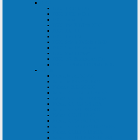
DKC
DKC TRIO MDB
DKC TRIO MDA
DKC Extra TT
DKC Trio XT/Trio XTG
DKC Trio TT
DKC Trio TM
DKC Solo MD/Solo MMB
DKC Small Rackmount
DKC Small Tower
DKC Info Rackmount Pro
DKC Info/Info LCD/Info PDU
Kehua
Kehua Myria 60-200
Kehua MR33 400-1600
Kehua MR33 30-600
Kehua KR-RM Li 1-3 кВА
Kehua KR-RM 10-40 кВА
Kehua KR-RM 1-3 кВА
Kehua KR33T 300-600
Kehua KR33T 10-40
Kehua KR33 300-1200
Kehua KR33 10-40 10-40 кВА
Kehua KR11T 6-10 кВА
Kehua KR11-J Plus 6-10 кВА