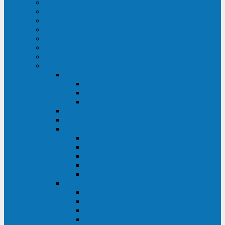
ИБП для медицинских учреждений
ИБП для центров обработки данных (ЦОД)
ИБП для финансовых учреждений
ИБП для ритейла
Промышленные ИБП
ИБП для морских судов
Дизель-генераторные установки
Аккумуляторные батареи для ИБП
АКБ Sprinter
PP
XP-FT
P-XP
АКБ Sonnenschein
АКБ Riello
АКБ Marathon
XL
L
PowerCycle
M-FTX
M-FT
АКБ FIAMM
SLA
FHC
FHT2
FIT