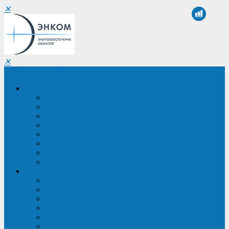
✕
✕
Санкт-Петербург
Компания
О компании
Реквизиты
Сертификаты
Партнеры
Проекты
Отзывы
Новости
Вакансии
Услуги
ИБП в реестре Минпромторга
Регистрация и защита проекта
Подбор аналогов ИБП
Подбор ИБП
Импортозамещение ИБП
Обследование систем электроснабжения объекта