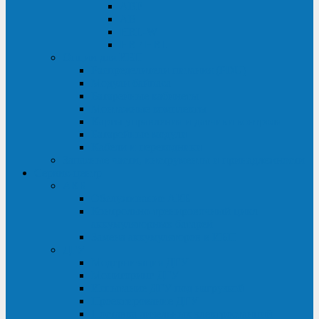
ABF
AB
HRL-W
HR / HRL
Опции для ИБП
Распределители питания (PDU)
Модули байпаса
Батарейные кабинеты
Монтажные комплекты
Карты управления и датчики контроля
Батарейные модули
Кабели и переходники
Запасные части, инструменты и принадлежности
Сервис-центр
АКБ
Обслуживание АКБ
Контрольно-тренировочный цикл
аккумуляторных батарей
Замена аккумуляторов в ИБП
ДГУ
Модернизация ДГУ
Мониторинг ДГУ
Испытание ДГУ под нагрузкой
Проектирование ДГУ
Поставка дизельных электростанций