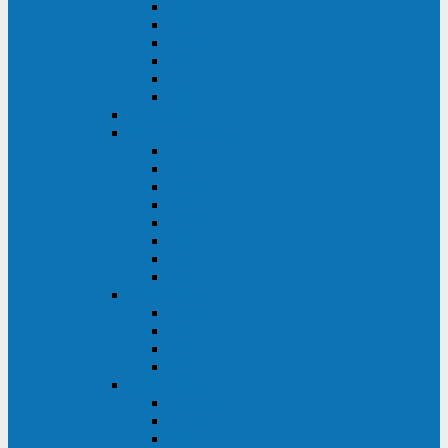
FHB
FLB
FGHL
FGH
FG
FGL
АКБ CSB
АКБ B.B.Battery
HRC
SHR
HRL
HR
UPS
BPS
BP
BC
АКБ Ventura
HRL
HR
GPL
GP
АКБ Yellow
RTM-PL
VL/VLG
GB