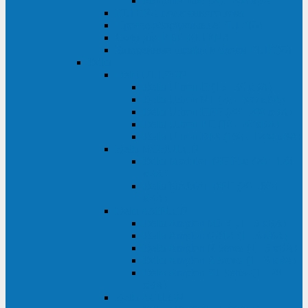
Monolith XM 120 - 200 кВА
ELTENA постоянного тока
Прочее оборудование ELTENA
Софт для ИБП ELTENA
Батарейные шкафы и блоки ELTENA
Delta
Delta ULTRON
Delta Ultron H (15 - 30 кВА)
Delta Ultron NT (20 - 500 кВА)
Delta Ultron HPH (20 - 200 кВА)
Delta Ultron EH (10 - 20 кВА)
Delta Ultron DPS (160 - 1200 кВА)
Delta MODULON
Delta Modulon NH Plus (20 - 120
кВА)
Delta Modulon DPH (20 - 600
кВА)
Delta AMPLON
Delta Amplon MX (1,1 - 3 кВА)
Delta Amplon GAIA (1 - 3 кВА)
Delta Amplon N Series (1 - 3 кВА)
Delta Amplon R Series (1 - 3 кВА)
Delta Amplon RT Series (1 - 20
кВА)
Delta AGILON