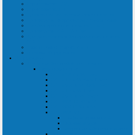
Строительство ЦОД
Строительство ЛЭП
Проектирование системы электропитания
Производство энергосистем с генераторами
Щит бесперебойного питания (ЩБП)
Производство ИБП ENKOМ
Аренда источников бесперебойного питания
(ИБП)
Trade-in (выкуп старого ИБП)
Доставка оборудования
Оборудование
Источники бесперебойного питания
Связь инжиниринг
СИПБ 0,8-2 кВА Tower
СИПБ 1-3 кВА Rack/Tower
СИПБ 6-20 кВА Rack/Tower
СИПБ 1-3 кВА Tower
СИПБ 6-20 кВА Tower
СИП380А 10-500 кВА
СИП380Б 10-800 кВА
СИП380А МД
Шкафы модульных ИБП
Силовые модули
Батарейные кабинеты и модули
Опции для ИБП