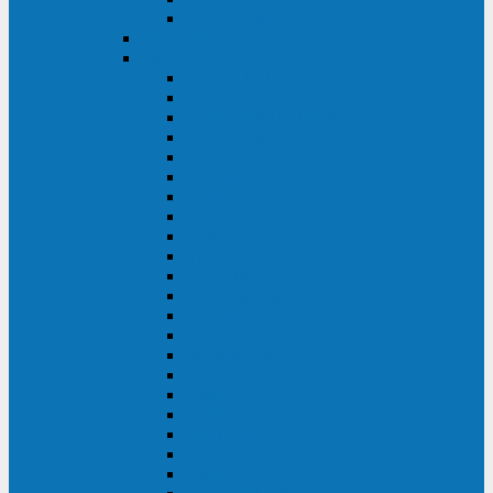
BACK OFFICE
ENKOM
Riello
Multi Guard Industrial
Multi Guard
Master Plus Industrial
Master Plus
Sentinel Power
Sentinel Power Green
Multi Power 2
Vision
Vision Rack
Vision Dual
Sentryum
Sentryum Rack
Sentinel Tower
Sentinel Rack
Sentinel Dual SDU
Sentinel Dual (Low Power)
NextEnergy NXE
Net Power
Multi Sentry
Multi Power
Master MPS