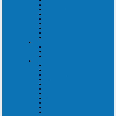
Master Industrial
Master HP
Master HP UL
Master HE
Master FC400
iPlug
iDialog
iDialog Rack
Sentinel Pro
Импульс
Импульс Фристайл
Импульс Боксер
Импульс Модуль
APC
Easy UPS 3S
Easy UPS 3M
Smart-UPS VT
Symmetra PX
Galaxy 3500
Galaxy 5500
Galaxy 7000
Smart-UPS On-Line
Back-UPS Pro
Smart-UPS
Symmetra