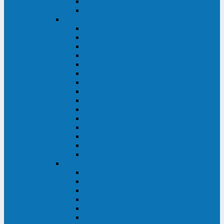
Galaxy 300
Back-UPS
General Electric
EP
VCL
LP31T
NP
Match
ML
TLE
SG
VH
VCO
LP11
GT
Site Pro
LP33
LP31
Systeme Electric
Smart-Save Online SRT (SRTSE)
Smart-Save Online SRV (SRVSE)
Smart-Save SMT (SMTSE)
Back-Save BV (BVSE)
Excelente VX
Excelente VL