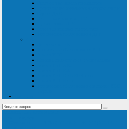
Диагностика дизель-генераторов
Производство дизельных электростанций
Сервис ДЭС
Установка и монтаж ДГУ
Пусконаладка ДГУ
Ремонт дизельных генераторов
Техническое обслуживание ДГУ
ИБП
Диагностика ИБП
Техническое обслуживание ИБП
Ремонт ИБП
Монтаж, шефмонтаж и пусконаладка
Ремонт ИБП APC
Ремонт ИБП Eaton
Ремонт ИБП Delta Electronics
Ремонт ИБП Riello
Техническое обслуживание и сервис ИБП
Legrand
Контакты
Поставка ИБП Eaton и Riello
Санкт-Петербург
info@en-kom.ru
8 (800) 511-70-94
+7 (812) 677-14-41
Перезвоните мне