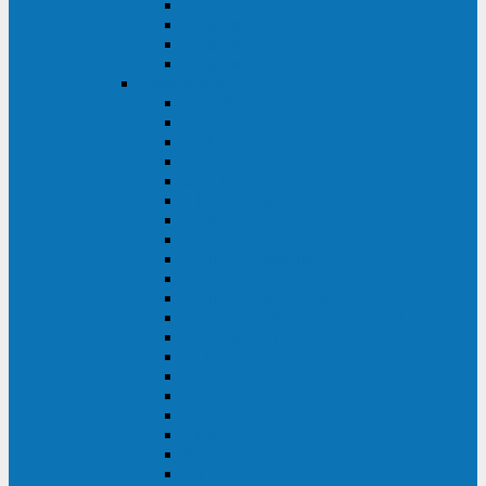
Excelente VM
Uniprom 3L
Uniprom 3M
Uniprom 3S
CyberPower
CPS (600-7500ВА)
SMP (350-750ВА)
HSTP3T (3:3)
SM/SMX (3:3)
OLS (3:1)
RT33 (3 фазы)
Online S (ECO)
Online S (Advanced)
Online S (Premium)
Online (OL)
Online (High-Density)
Professional Rackmount (PR RT)
Professional Tower (PR)
PLT
Office Rackmount (OR)
PFC Sinewave (CP)
Value Pro
Value SOHO
Value
UT