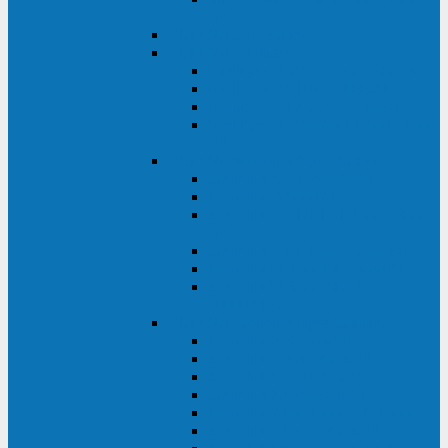
ВА
ELTENA One Station
ELTENA Intelligent
Intelligent II RM1U 500 - 800 ВА
Intelligent III 1100 - 3000RT
Intelligent LT2 500 - 1500 ВА
Intelligent II RM/RMLT 600 - 1000
ВА
ELTENA Monolith (однофазные)
Monolith K LT 20000 ВА
Monolith D 6000RT
Monolith E RT/RTLT 1000 - 3000
ВА
Monolith E LT 1000 - 3000 ВА
Monolith III 1500RT - 3000RT
Monolith III 6000RT2U,
10000RT2U
ELTENA Monolith (трехфазные)
Monolith F 20-40 кВА
Monolith XF 20-200 кВА
Monolith ХE 10-20 кВА
Monolith ХE 40-80 кВА
Monolith RTM 10000-31, 10000-33
Monolith XL 40 - 200 кВА