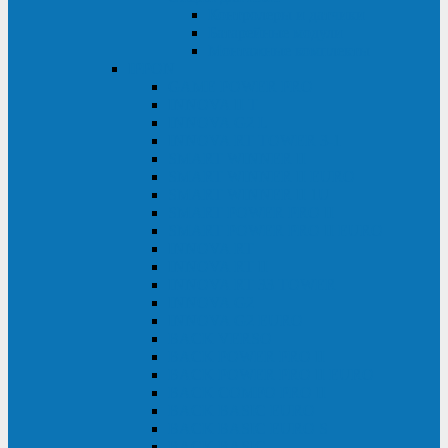
Контролеры и датчики
Батарейные модули
Монтажные комплекты
IPPON
GAME POWER PRO
INNOVA II T
INNOVA G2 L
INNOVA RT TOWER 3-1
SMART WINNER II
SMART WINNER II EURO
SMART WINNER II 1U
SMART POWER PRO II
SMART POWER PRO II EURO
INNOVA RT
INNOVA RT II
INNOVA RT 33 TOWER
INNOVA G2
INNOVA G2 EURO
BACK VERSO
BACK POWER PRO II
BACK POWER PRO II EURO
BACK COMFO PRO II
BACK BASIC EURO
BACK BASIC EURO S
BACK BASIC