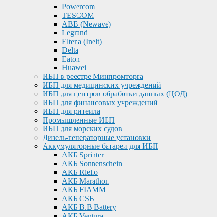
Powercom
TESCOM
ABB (Newave)
Legrand
Eltena (Inelt)
Delta
Eaton
Huawei
ИБП в реестре Минпромторга
ИБП для медицинских учреждений
ИБП для центров обработки данных (ЦОД)
ИБП для финансовых учреждений
ИБП для ритейла
Промышленные ИБП
ИБП для морских судов
Дизель-генераторные установки
Аккумуляторные батареи для ИБП
АКБ Sprinter
АКБ Sonnenschein
АКБ Riello
АКБ Marathon
АКБ FIAMM
АКБ CSB
АКБ B.B.Battery
АКБ Ventura