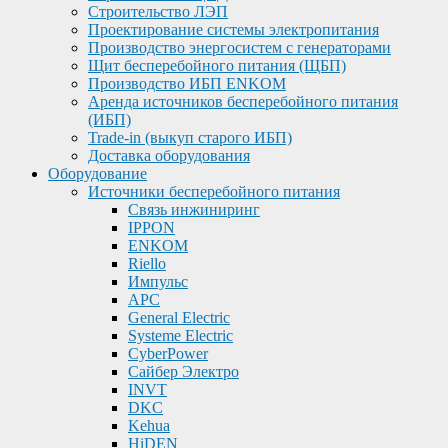
Строительство ЛЭП
Проектирование системы электропитания
Производство энергосистем с генераторами
Щит бесперебойного питания (ЩБП)
Производство ИБП ENKOМ
Аренда источников бесперебойного питания
(ИБП)
Trade-in (выкуп старого ИБП)
Доставка оборудования
Оборудование
Источники бесперебойного питания
Связь инжиниринг
IPPON
ENKOM
Riello
Импульс
APC
General Electric
Systeme Electric
CyberPower
Сайбер Электро
INVT
DKC
Kehua
HiDEN