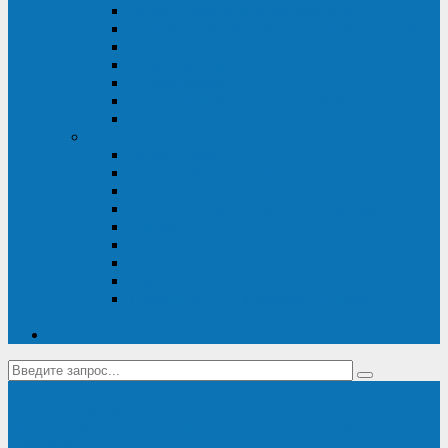
Диагностика дизель-генераторов
Производство дизельных электростанций
Сервис ДЭС
Установка и монтаж ДГУ
Пусконаладка ДГУ
Ремонт дизельных генераторов
Техническое обслуживание ДГУ
ИБП
Диагностика ИБП
Техническое обслуживание ИБП
Ремонт ИБП
Монтаж, шефмонтаж и пусконаладка
Ремонт ИБП APC
Ремонт ИБП Eaton
Ремонт ИБП Delta Electronics
Ремонт ИБП Riello
Техническое обслуживание и сервис ИБП
Legrand
Контакты
Поставка ИБП Eaton и Riello
Санкт-Петербург
info@en-kom.ru
8 (800) 511-70-94
+7 (812) 677-14-41
Перезвоните мне