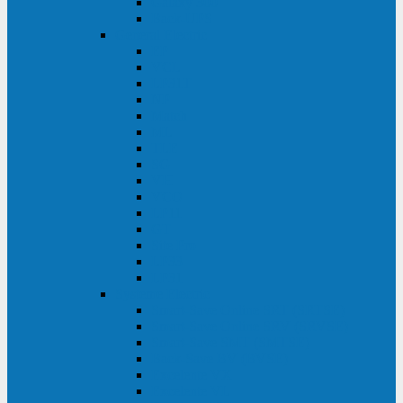
Galaxy 300
Back-UPS
General Electric
EP
VCL
LP31T
NP
Match
ML
TLE
SG
VH
VCO
LP11
GT
Site Pro
LP33
LP31
Systeme Electric
Smart-Save Online SRT (SRTSE)
Smart-Save Online SRV (SRVSE)
Smart-Save SMT (SMTSE)
Back-Save BV (BVSE)
Excelente VX
Excelente VL