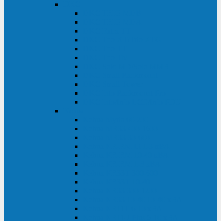
DKC
DKC TRIO MDB
DKC TRIO MDA
DKC Extra TT
DKC Trio XT/Trio XTG
DKC Trio TT
DKC Trio TM
DKC Solo MD/Solo MMB
DKC Small Rackmount
DKC Small Tower
DKC Info Rackmount Pro
DKC Info/Info LCD/Info PDU
Kehua
Kehua Myria 60-200
Kehua MR33 400-1600
Kehua MR33 30-600
Kehua KR-RM Li 1-3 кВА
Kehua KR-RM 10-40 кВА
Kehua KR-RM 1-3 кВА
Kehua KR33T 300-600
Kehua KR33T 10-40
Kehua KR33 300-1200
Kehua KR33 10-40 10-40 кВА
Kehua KR11T 6-10 кВА
Kehua KR11-J Plus 6-10 кВА