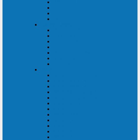
BRICs LCD
BU
BS
EXP
Сайбер Электро
ЭКСПЕРТ XL
ПАТРИОТ
ЛЕГИОН-3Ф-C
ЛЕГИОН-3Ф
ЭКСПЕРТ ПЛЮС
ЭКСПЕРТ
ПИЛОТ
INVT
INVT RM 40-500 кВА
INVT RM200/20
INVT RM060/20B
INVT RM 25-600 кВА
INVT RM 25-200 кВА
INVT RM 10-90 кВА
INVT HR33
INVT HT33
INVT BU
INVT HR11
INVT HT31
INVT HT11