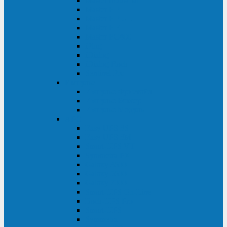
Master Industrial
Master HP
Master HP UL
Master HE
Master FC400
iPlug
iDialog
iDialog Rack
Sentinel Pro
Импульс
Импульс Фристайл
Импульс Боксер
Импульс Модуль
APC
Easy UPS 3S
Easy UPS 3M
Smart-UPS VT
Symmetra PX
Galaxy 3500
Galaxy 5500
Galaxy 7000
Smart-UPS On-Line
Back-UPS Pro
Smart-UPS
Symmetra