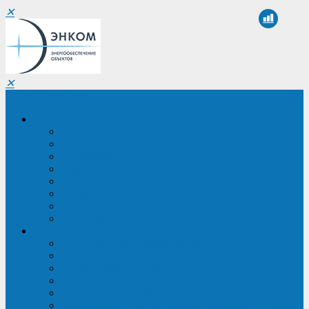
✕
✕
Санкт-Петербург
Компания
О компании
Реквизиты
Сертификаты
Партнеры
Проекты
Отзывы
Новости
Вакансии
Услуги
ИБП в реестре Минпромторга
Регистрация и защита проекта
Подбор аналогов ИБП
Подбор ИБП
Импортозамещение ИБП
Обследование систем электроснабжения объекта