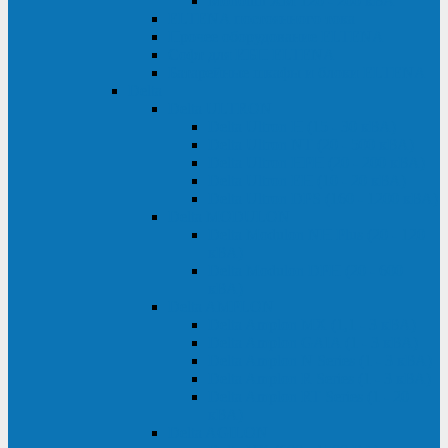
Monolith XM 120 - 200 кВА
ELTENA постоянного тока
Прочее оборудование ELTENA
Софт для ИБП ELTENA
Батарейные шкафы и блоки ELTENA
Delta
Delta ULTRON
Delta Ultron H (15 - 30 кВА)
Delta Ultron NT (20 - 500 кВА)
Delta Ultron HPH (20 - 200 кВА)
Delta Ultron EH (10 - 20 кВА)
Delta Ultron DPS (160 - 1200 кВА)
Delta MODULON
Delta Modulon NH Plus (20 - 120
кВА)
Delta Modulon DPH (20 - 600
кВА)
Delta AMPLON
Delta Amplon MX (1,1 - 3 кВА)
Delta Amplon GAIA (1 - 3 кВА)
Delta Amplon N Series (1 - 3 кВА)
Delta Amplon R Series (1 - 3 кВА)
Delta Amplon RT Series (1 - 20
кВА)
Delta AGILON