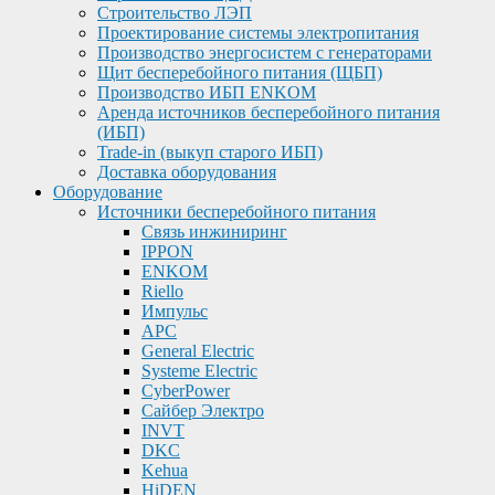
Строительство ЛЭП
Проектирование системы электропитания
Производство энергосистем с генераторами
Щит бесперебойного питания (ЩБП)
Производство ИБП ENKOМ
Аренда источников бесперебойного питания
(ИБП)
Trade-in (выкуп старого ИБП)
Доставка оборудования
Оборудование
Источники бесперебойного питания
Связь инжиниринг
IPPON
ENKOM
Riello
Импульс
APC
General Electric
Systeme Electric
CyberPower
Сайбер Электро
INVT
DKC
Kehua
HiDEN