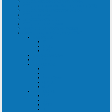
ИБП для медицинских учреждений
ИБП для центров обработки данных (ЦОД)
ИБП для финансовых учреждений
ИБП для ритейла
Промышленные ИБП
ИБП для морских судов
Дизель-генераторные установки
Аккумуляторные батареи для ИБП
АКБ Sprinter
PP
XP-FT
P-XP
АКБ Sonnenschein
АКБ Riello
АКБ Marathon
XL
L
PowerCycle
M-FTX
M-FT
АКБ FIAMM
SLA
FHC
FHT2
FIT