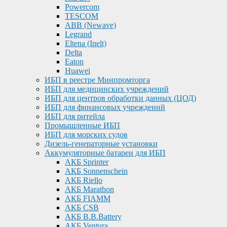
Powercom
TESCOM
ABB (Newave)
Legrand
Eltena (Inelt)
Delta
Eaton
Huawei
ИБП в реестре Минпромторга
ИБП для медицинских учреждений
ИБП для центров обработки данных (ЦОД)
ИБП для финансовых учреждений
ИБП для ритейла
Промышленные ИБП
ИБП для морских судов
Дизель-генераторные установки
Аккумуляторные батареи для ИБП
АКБ Sprinter
АКБ Sonnenschein
АКБ Riello
АКБ Marathon
АКБ FIAMM
АКБ CSB
АКБ B.B.Battery
АКБ Ventura