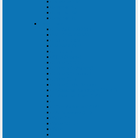
Excelente VM
Uniprom 3L
Uniprom 3M
Uniprom 3S
CyberPower
CPS (600-7500ВА)
SMP (350-750ВА)
HSTP3T (3:3)
SM/SMX (3:3)
OLS (3:1)
RT33 (3 фазы)
Online S (ECO)
Online S (Advanced)
Online S (Premium)
Online (OL)
Online (High-Density)
Professional Rackmount (PR RT)
Professional Tower (PR)
PLT
Office Rackmount (OR)
PFC Sinewave (CP)
Value Pro
Value SOHO
Value
UT