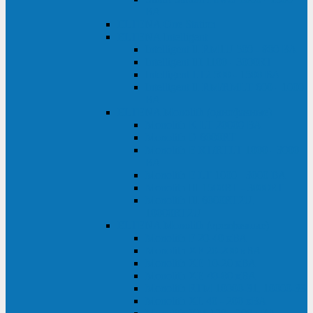
ВА
ELTENA One Station
ELTENA Intelligent
Intelligent II RM1U 500 - 800 ВА
Intelligent III 1100 - 3000RT
Intelligent LT2 500 - 1500 ВА
Intelligent II RM/RMLT 600 - 1000
ВА
ELTENA Monolith (однофазные)
Monolith K LT 20000 ВА
Monolith D 6000RT
Monolith E RT/RTLT 1000 - 3000
ВА
Monolith E LT 1000 - 3000 ВА
Monolith III 1500RT - 3000RT
Monolith III 6000RT2U,
10000RT2U
ELTENA Monolith (трехфазные)
Monolith F 20-40 кВА
Monolith XF 20-200 кВА
Monolith ХE 10-20 кВА
Monolith ХE 40-80 кВА
Monolith RTM 10000-31, 10000-33
Monolith XL 40 - 200 кВА