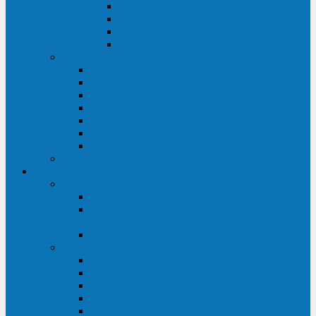
ABF
AB
HRL-W
HR / HRL
Опции для ИБП
Распределители питания (PDU)
Модули байпаса
Батарейные кабинеты
Монтажные комплекты
Карты управления и датчики контроля
Батарейные модули
Кабели и переходники
Запасные части, инструменты и принадлежности
Сервис-центр
АКБ
Обслуживание АКБ
Контрольно-тренировочный цикл
аккумуляторных батарей
Замена аккумуляторов в ИБП
ДГУ
Модернизация ДГУ
Мониторинг ДГУ
Испытание ДГУ под нагрузкой
Проектирование ДГУ
Поставка дизельных электростанций