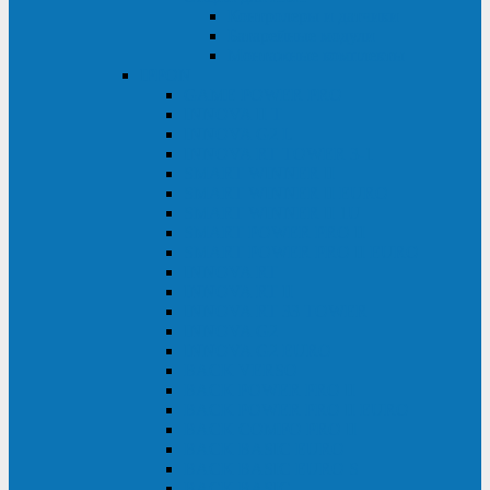
Контролеры и датчики
Батарейные модули
Монтажные комплекты
IPPON
GAME POWER PRO
INNOVA II T
INNOVA G2 L
INNOVA RT TOWER 3-1
SMART WINNER II
SMART WINNER II EURO
SMART WINNER II 1U
SMART POWER PRO II
SMART POWER PRO II EURO
INNOVA RT
INNOVA RT II
INNOVA RT 33 TOWER
INNOVA G2
INNOVA G2 EURO
BACK VERSO
BACK POWER PRO II
BACK POWER PRO II EURO
BACK COMFO PRO II
BACK BASIC EURO
BACK BASIC EURO S
BACK BASIC