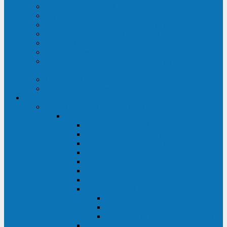
Строительство ЦОД
Строительство ЛЭП
Проектирование системы электропитания
Производство энергосистем с генераторами
Щит бесперебойного питания (ЩБП)
Производство ИБП ENKOМ
Аренда источников бесперебойного питания
(ИБП)
Trade-in (выкуп старого ИБП)
Доставка оборудования
Оборудование
Источники бесперебойного питания
Связь инжиниринг
СИПБ 0,8-2 кВА Tower
СИПБ 1-3 кВА Rack/Tower
СИПБ 6-20 кВА Rack/Tower
СИПБ 1-3 кВА Tower
СИПБ 6-20 кВА Tower
СИП380А 10-500 кВА
СИП380Б 10-800 кВА
СИП380А МД
Шкафы модульных ИБП
Силовые модули
Батарейные кабинеты и модули
Опции для ИБП