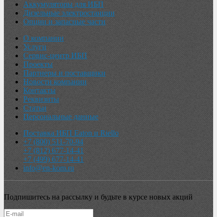
Аккумуляторы для ИБП
Дизельные электростанции
Опции и запасные части
О компании
Услуги
Сервис-центр ИБП
Проекты
Партнеры и поставщики
Новости компании
Контакты
Реквизиты
Статьи
Персональные данные
Поставка ИБП Eaton и Riello
+7 (800) 511-70-94
+7 (812) 677-14-41
+7 (499) 677-14-41
info@en-kom.ru
Подпишитесь на рассылку и будьте в курсе новых акций