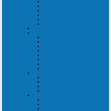
FHB
FLB
FGHL
FGH
FG
FGL
АКБ CSB
АКБ B.B.Battery
HRC
SHR
HRL
HR
UPS
BPS
BP
BC
АКБ Ventura
HRL
HR
GPL
GP
АКБ Yellow
RTM-PL
VL/VLG
GB