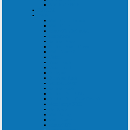
BACK OFFICE
ENKOM
Riello
Multi Guard Industrial
Multi Guard
Master Plus Industrial
Master Plus
Sentinel Power
Sentinel Power Green
Multi Power 2
Vision
Vision Rack
Vision Dual
Sentryum
Sentryum Rack
Sentinel Tower
Sentinel Rack
Sentinel Dual SDU
Sentinel Dual (Low Power)
NextEnergy NXE
Net Power
Multi Sentry
Multi Power
Master MPS